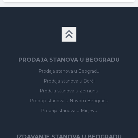
PRODAJA STANOVA U BEOGRADU
Prodaja stanova
u Beogradu
Prodaja stanova
u Borči
Prodaja stanova
u Zemunu
Prodaja stanova
u Novom Beogradu
Prodaja stanova
u Mirijevu
IZDAVANJE STANOVA U BEOGRADU