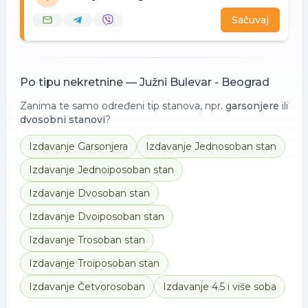
Sačuvaj
Po tipu nekretnine —
Južni Bulevar - Beograd
Zanima te samo određeni tip stanova, npr.
garsonjere
ili
dvosobni stanovi
?
Izdavanje
Garsonjera
Izdavanje
Jednosoban stan
Izdavanje
Jednoiposoban stan
Izdavanje
Dvosoban stan
Izdavanje
Dvoiposoban stan
Izdavanje
Trosoban stan
Izdavanje
Troiposoban stan
Izdavanje
Četvorosoban
Izdavanje
4.5 i više soba