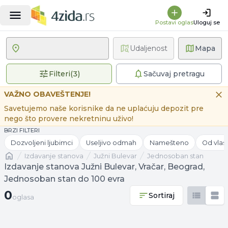
Postavi oglas
Uloguj se
Udaljenost
Mapa
3 primenjena filtera
Filteri
(
3
)
Sačuvaj pretragu
VAŽNO OBAVEŠTENJE!
Savetujemo naše korisnike da ne uplaćuju depozit pre
nego što provere nekretninu uživo!
BRZI FILTERI
Dozvoljeni ljubimci
Useljivo odmah
Namešteno
Od vlas
Naslovna
izdavanje stanova
Južni Bulevar
Jednosoban stan
Izdavanje stanova Južni Bulevar, Vračar, Beograd,
Jednosoban stan do 100 evra
0 oglasa
0
Sortiraj
oglasa