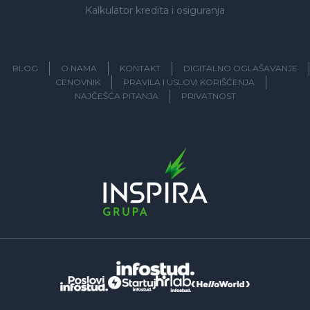
Kalkulator kredita i osiguranja
BLOG
O NAMA
KONTAKT
DIGITALNO OGLAŠAVANJE
CENOVNIK
PRAVILA I USLOVI KORIŠĆENJA
NAJČEŠĆA PITANJA
PRIVATNOST