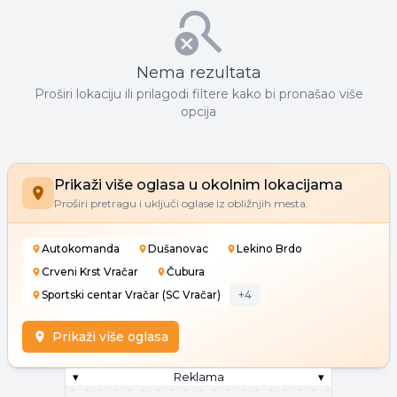
Nema rezultata
Proširi lokaciju ili prilagodi filtere kako bi pronašao više
opcija
Prikaži više oglasa u okolnim lokacijama
Proširi pretragu i uključi oglase iz obližnjih mesta.
Autokomanda
Dušanovac
Lekino Brdo
Crveni Krst Vračar
Čubura
Sportski centar Vračar (SC Vračar)
+
4
Prikaži više oglasa
▾
Reklama
▾