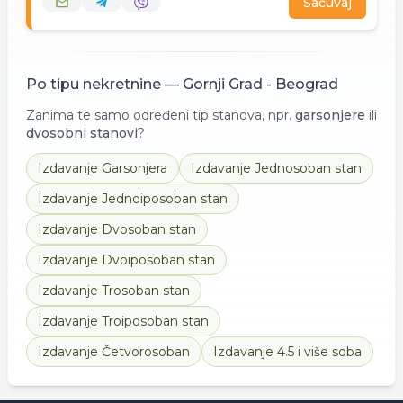
Sačuvaj
Po tipu nekretnine —
Gornji Grad - Beograd
Zanima te samo određeni tip stanova, npr.
garsonjere
ili
dvosobni stanovi
?
Izdavanje
Garsonjera
Izdavanje
Jednosoban stan
Izdavanje
Jednoiposoban stan
Izdavanje
Dvosoban stan
Izdavanje
Dvoiposoban stan
Izdavanje
Trosoban stan
Izdavanje
Troiposoban stan
Izdavanje
Četvorosoban
Izdavanje
4.5 i više soba