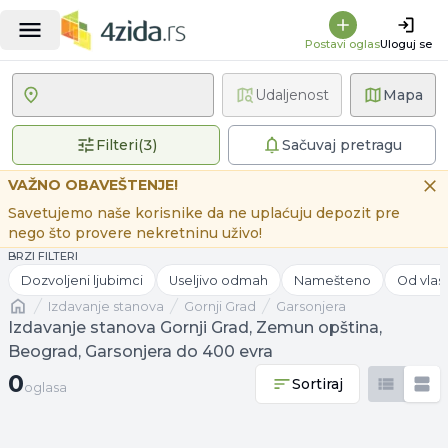
Postavi oglas
Uloguj se
Udaljenost
Mapa
3 primenjena filtera
Filteri
(
3
)
Sačuvaj pretragu
VAŽNO OBAVEŠTENJE!
Savetujemo naše korisnike da ne uplaćuju depozit pre
nego što provere nekretninu uživo!
BRZI FILTERI
Dozvoljeni ljubimci
Useljivo odmah
Namešteno
Od vlas
Naslovna
izdavanje stanova
Gornji Grad
Garsonjera
Izdavanje stanova Gornji Grad, Zemun opština,
Beograd, Garsonjera do 400 evra
0 oglasa
0
Sortiraj
oglasa