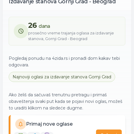
Izdavanje
stanova
Gornji Grad - Beograd
26
dana
prosečno vreme trajanja oglasa za
izdavanje
stanova
,
Gornji Grad - Beograd
Pogledaj ponudu na 4zida.rs i pronađi dom kakav tebi
odgovara.
Najnoviji oglasi za
izdavanje
stanova
Gornji Grad
Ako želiš da sačuvaš trenutnu pretragu i primaš
obaveštenja svaki put kada se pojavi novi oglas, možeš
to uraditi klikom na sledeće dugme.
Primaj nove oglase