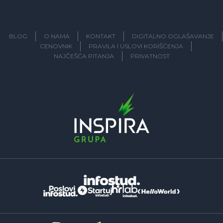
BLOG
O NAMA
KONTAKT
DIGITALNO OGLAŠAVANJE
CENOVNIK
PRAVILA I USLOVI KORIŠĆENJA
NAJČEŠĆA PITANJA
PRIVATNOST