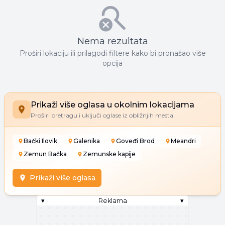
Nema rezultata
Proširi lokaciju ili prilagodi filtere kako bi pronašao više
opcija
Prikaži više oglasa u okolnim lokacijama
Proširi pretragu i uključi oglase iz obližnjih mesta.
Bački Ilovik
Galenika
Goveđi Brod
Meandri
Zemun Bačka
Zemunske kapije
Prikaži više oglasa
▾
Reklama
▾