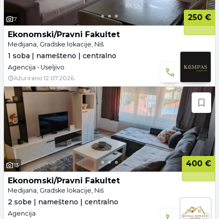
250 €
7
Ekonomski/Pravni Fakultet
Medijana, Gradske lokacije, Niš
1 soba | namešteno | centralno
Agencija • Useljivo
Ažurirano
12.07.2026.
400 €
13
Ekonomski/Pravni Fakultet
Medijana, Gradske lokacije, Niš
2 sobe | namešteno | centralno
Agencija