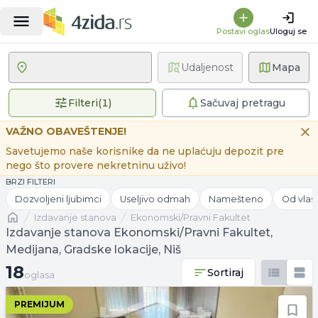
Postavi oglas
Uloguj se
Udaljenost
Mapa
1 primenjen filter
Filteri
(
1
)
Sačuvaj pretragu
VAŽNO OBAVEŠTENJE!
Savetujemo naše korisnike da ne uplaćuju depozit pre
nego što provere nekretninu uživo!
BRZI FILTERI
Dozvoljeni ljubimci
Useljivo odmah
Namešteno
Od vlas
Naslovna
izdavanje stanova
Ekonomski/Pravni Fakultet
Izdavanje stanova Ekonomski/Pravni Fakultet,
Medijana, Gradske lokacije, Niš
18 oglasa
18
Sortiraj
oglasa
PREMIJUM