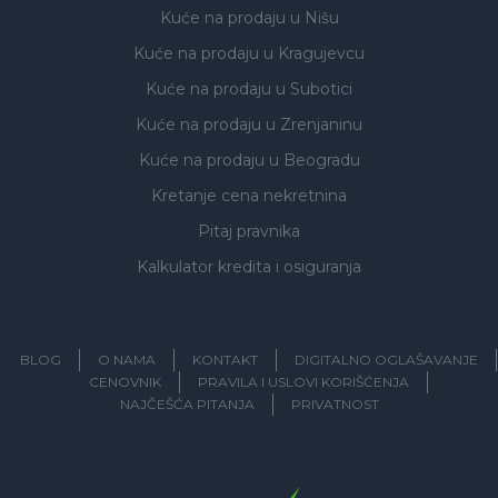
Kuće na prodaju
u Nišu
Kuće na prodaju
u Kragujevcu
Kuće na prodaju
u Subotici
Kuće na prodaju
u Zrenjaninu
Kuće na prodaju
u Beogradu
Kretanje cena nekretnina
Pitaj pravnika
Kalkulator kredita i osiguranja
BLOG
O NAMA
KONTAKT
DIGITALNO OGLAŠAVANJE
CENOVNIK
PRAVILA I USLOVI KORIŠĆENJA
NAJČEŠĆA PITANJA
PRIVATNOST