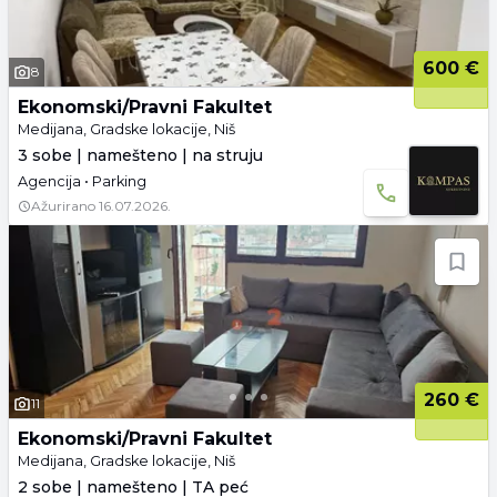
600 €
8
Ekonomski/Pravni Fakultet
Medijana, Gradske lokacije, Niš
3 sobe | namešteno | na struju
Agencija • Parking
Ažurirano
16.07.2026.
260 €
11
Ekonomski/Pravni Fakultet
Medijana, Gradske lokacije, Niš
2 sobe | namešteno | TA peć