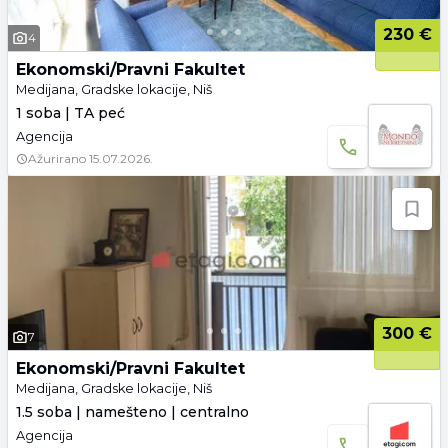
230 €
4
Ekonomski/Pravni Fakultet
Medijana, Gradske lokacije, Niš
1 soba | TA peć
Agencija
Ažurirano
15.07.2026.
300 €
7
Ekonomski/Pravni Fakultet
Medijana, Gradske lokacije, Niš
1.5 soba | namešteno | centralno
Agencija