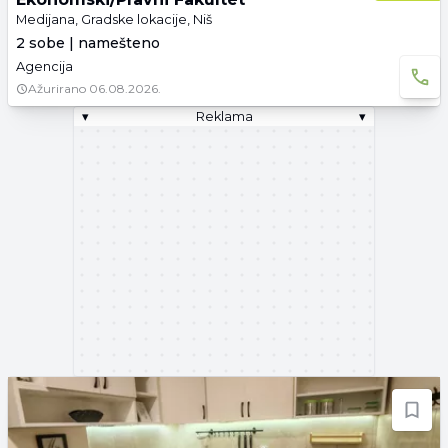
Medijana, Gradske lokacije, Niš
2 sobe | namešteno
Agencija
Ažurirano
06.08.2026.
▾
Reklama
▾