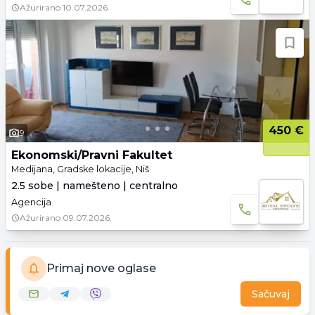
Ažurirano
10.07.2026.
450 €
9
Ekonomski/Pravni Fakultet
Medijana, Gradske lokacije, Niš
2.5 sobe | namešteno | centralno
Agencija
Ažurirano
09.07.2026.
Primaj nove oglase
Sačuvaj