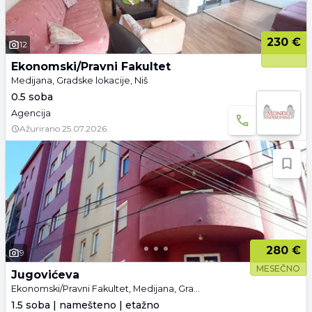
230 €
12
Ekonomski/Pravni Fakultet
Medijana, Gradske lokacije, Niš
0.5 soba
Agencija
Ažurirano
25.07.2026.
280 €
9
MESEČNO
Jugovićeva
Ekonomski/Pravni Fakultet, Medijana, Gradske lokacije, Niš
1.5 soba | namešteno | etažno