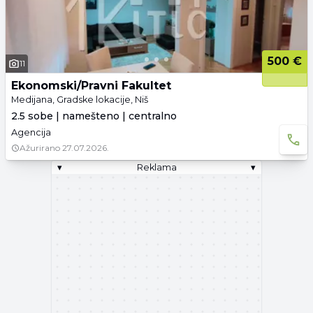
500 €
11
Ekonomski/Pravni Fakultet
Medijana, Gradske lokacije, Niš
2.5 sobe | namešteno | centralno
Agencija
Ažurirano
27.07.2026.
▾
Reklama
▾