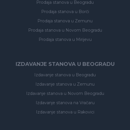
Prodaja stanova
u Beogradu
Prodaja stanova
u Borči
Prodaja stanova
u Zemunu
Prodaja stanova
u Novom Beogradu
Prodaja stanova
u Mirijevu
IZDAVANJE STANOVA U BEOGRADU
Izdavanje stanova
u Beogradu
Izdavanje stanova
u Zemunu
Izdavanje stanova
u Novom Beogradu
Izdavanje stanova
na Vračaru
Izdavanje stanova
u Rakovici