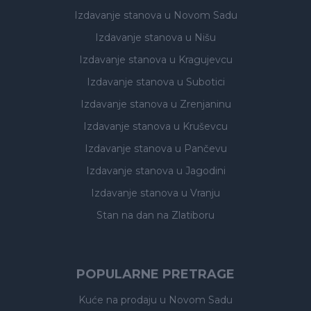
Izdavanje stanova
u Novom Sadu
Izdavanje stanova
u Nišu
Izdavanje stanova
u Kragujevcu
Izdavanje stanova
u Subotici
Izdavanje stanova
u Zrenjaninu
Izdavanje stanova
u Kruševcu
Izdavanje stanova
u Pančevu
Izdavanje stanova
u Jagodini
Izdavanje stanova
u Vranju
Stan na dan na Zlatiboru
POPULARNE PRETRAGE
Kuće na prodaju
u Novom Sadu