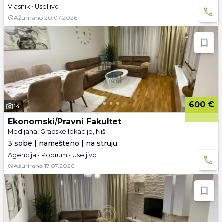
Vlasnik • Useljivo
Ažurirano
20.07.2026.
600 €
14
Ekonomski/Pravni Fakultet
Medijana, Gradske lokacije, Niš
3 sobe | namešteno | na struju
Agencija • Podrum • Useljivo
Ažurirano
17.07.2026.