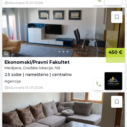
Ažurirano
13.07.2026.
450 €
9
Ekonomski/Pravni Fakultet
Medijana, Gradske lokacije, Niš
2.5 sobe | namešteno | centralno
Agencija
Ažurirano
13.07.2026.