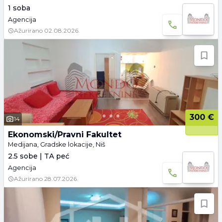
1 soba
Agencija
Ažurirano
02.08.2026.
300 €
14
Ekonomski/Pravni Fakultet
Medijana, Gradske lokacije, Niš
2.5 sobe | TA peć
Agencija
Ažurirano
28.07.2026.