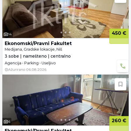
450 €
14
Ekonomski/Pravni Fakultet
Medijana, Gradske lokacije, Niš
3 sobe | namešteno | centralno
Agencija • Parking • Useljivo
Ažurirano
06.08.2026.
260 €
6
Ekonomski/Pravni Fakultet