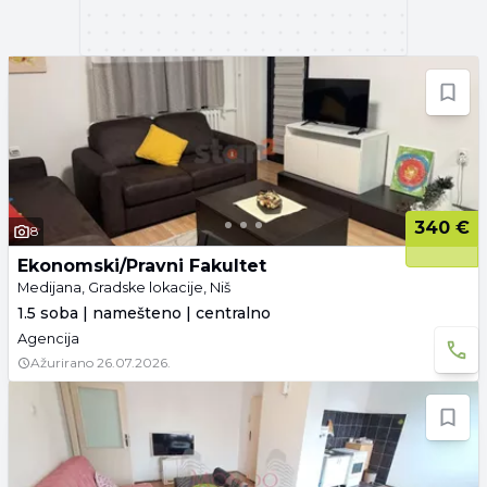
340 €
8
Ekonomski/Pravni Fakultet
Medijana, Gradske lokacije, Niš
1.5 soba | namešteno | centralno
Agencija
Ažurirano
26.07.2026.