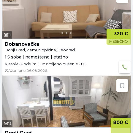
320 €
11
MESEČNO
Dobanovačka
Donji Grad, Zemun opština, Beograd
1.5 soba | namešteno | etažno
Vlasnik • Podrum • Dozvoljeno pušenje • Useljivo • Dozvoljeni kućni ljubimci
Ažurirano
06.08.2026.
800 €
15
Donji Grad