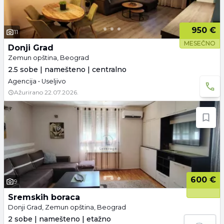
950 €
11
MESEČNO
Donji Grad
Zemun opština, Beograd
2.5 sobe | namešteno | centralno
Agencija • Useljivo
Ažurirano
22.07.2026.
600 €
9
Sremskih boraca
Donji Grad, Zemun opština, Beograd
2 sobe | namešteno | etažno