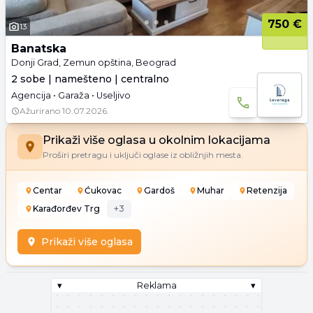
750 €
13
Banatska
Donji Grad, Zemun opština, Beograd
2 sobe | namešteno | centralno
Agencija • Garaža • Useljivo
Ažurirano
10.07.2026.
Prikaži više oglasa u okolnim lokacijama
Proširi pretragu i uključi oglase iz obližnjih mesta.
Centar
Ćukovac
Gardoš
Muhar
Retenzija
Karađorđev Trg
+
3
Prikaži više oglasa
▾
Reklama
▾