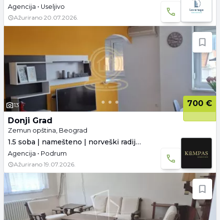
Agencija • Useljivo
Ažurirano
20.07.2026.
700 €
13
Donji Grad
Zemun opština, Beograd
1.5 soba | namešteno | norveški radijatori
Agencija • Podrum
Ažurirano
19.07.2026.