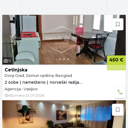
450 €
12
Cetinjska
Donji Grad, Zemun opština, Beograd
2 sobe | namešteno | norveški radijatori
Agencija • Useljivo
Ažurirano
22.07.2026.