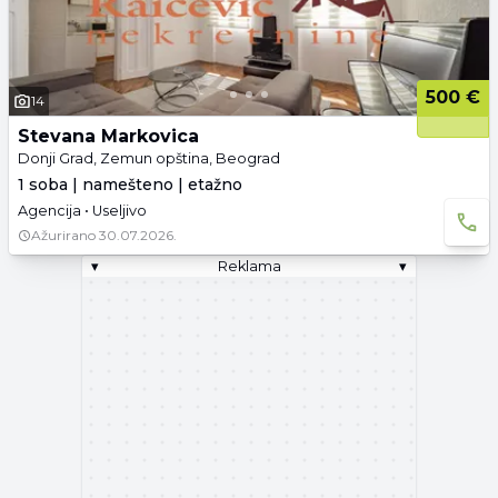
500 €
14
Stevana Markovica
Donji Grad, Zemun opština, Beograd
1 soba | namešteno | etažno
Agencija • Useljivo
Ažurirano
30.07.2026.
▾
Reklama
▾