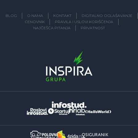
BLOG
O NAMA
KONTAKT
DIGITALNO OGLAŠAVANJE
CENOVNIK
PRAVILA I USLOVI KORIŠĆENJA
NAJČEŠĆA PITANJA
PRIVATNOST