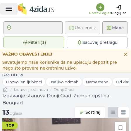
Postavi oglas
Uloguj se
Udaljenost
Mapa
1 primenjen filter
Filteri
(
1
)
Sačuvaj pretragu
VAŽNO OBAVEŠTENJE!
Savetujemo naše korisnike da ne uplaćuju depozit pre
nego što provere nekretninu uživo!
BRZI FILTERI
Dozvoljeni ljubimci
Useljivo odmah
Namešteno
Od vlas
Naslovna
izdavanje stanova
Donji Grad
Izdavanje stanova Donji Grad, Zemun opština,
Beograd
13 oglasa
13
Sortiraj
oglasa
TOP