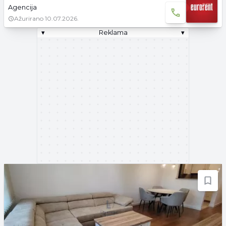
Agencija
Ažurirano
10.07.2026.
▾
Reklama
▾