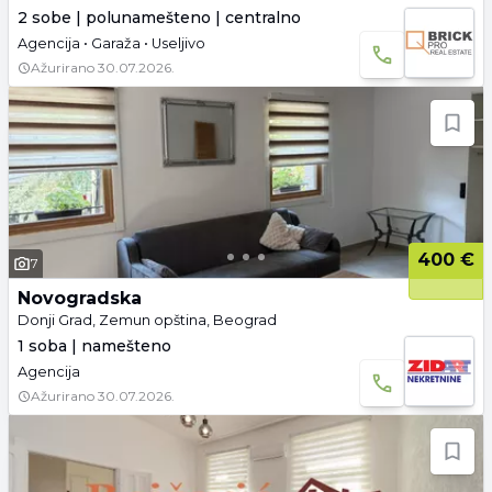
2 sobe | polunamešteno | centralno
Agencija • Garaža • Useljivo
Ažurirano
30.07.2026.
400 €
7
Novogradska
Donji Grad, Zemun opština, Beograd
1 soba | namešteno
Agencija
Ažurirano
30.07.2026.