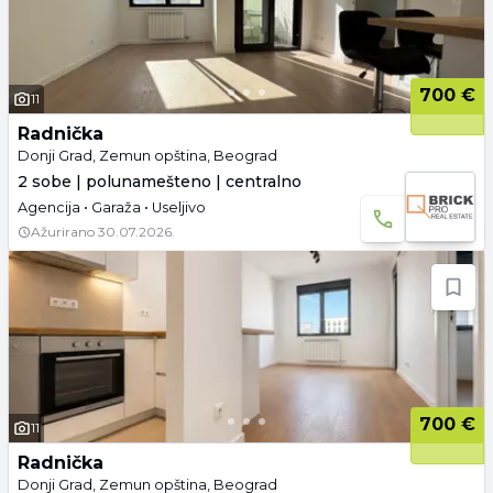
700 €
11
Radnička
Donji Grad, Zemun opština, Beograd
2 sobe | polunamešteno | centralno
Agencija • Garaža • Useljivo
Ažurirano
30.07.2026.
700 €
11
Radnička
Donji Grad, Zemun opština, Beograd