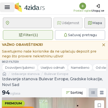
Postavi oglas
Uloguj se
Udaljenost
Mapa
1 primenjen filter
Filteri
(
1
)
Sačuvaj pretragu
VAŽNO OBAVEŠTENJE!
Savetujemo naše korisnike da ne uplaćuju depozit pre
nego što provere nekretninu uživo!
BRZI FILTERI
Dozvoljeni ljubimci
Useljivo odmah
Namešteno
Od vlas
Naslovna
izdavanje stanova
Bulevar Evrope
Izdavanje stanova Bulevar Evrope, Gradske lokacije,
Novi Sad
94 oglasa
94
Sortiraj
oglasa
PREMIJUM