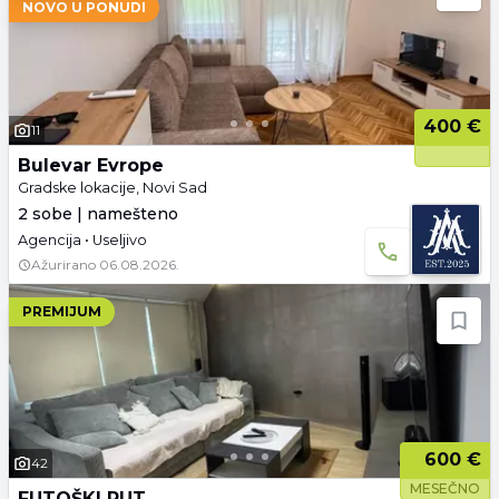
NOVO U PONUDI
400 €
11
Bulevar Evrope
Gradske lokacije, Novi Sad
2 sobe | namešteno
Agencija • Useljivo
Ažurirano
06.08.2026.
PREMIJUM
600 €
42
MESEČNO
FUTOŠKI PUT