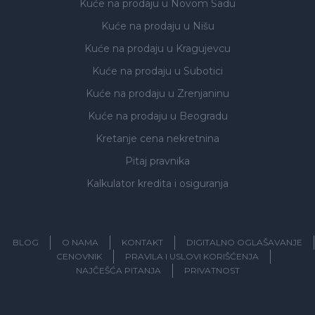
Kuće na prodaju
u Novom Sadu
Kuće na prodaju
u Nišu
Kuće na prodaju
u Kragujevcu
Kuće na prodaju
u Subotici
Kuće na prodaju
u Zrenjaninu
Kuće na prodaju
u Beogradu
Kretanje cena nekretnina
Pitaj pravnika
Kalkulator kredita i osiguranja
BLOG
O NAMA
KONTAKT
DIGITALNO OGLAŠAVANJE
CENOVNIK
PRAVILA I USLOVI KORIŠĆENJA
NAJČEŠĆA PITANJA
PRIVATNOST