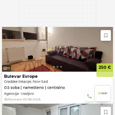
250 €
13
Bulevar Evrope
Gradske lokacije, Novi Sad
0.5 soba | namešteno | centralno
Agencija • Useljivo
Ažurirano
05.08.2026.