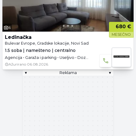
680 €
6
MESEČNO
Ledinačka
Bulevar Evrope, Gradske lokacije, Novi Sad
1.5 soba | namešteno | centralno
Agencija • Garaža i parking • Useljivo • Dozvoljeni kućni ljubimci
Ažurirano
06.08.2026.
▾
Reklama
▾