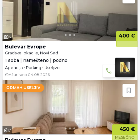
400 €
5
Bulevar Evrope
Gradske lokacije, Novi Sad
1 soba | namešteno | podno
Agencija • Parking • Useljivo
Ažurirano
04.08.2026.
ODMAH USELJIV
450 €
7
MESEČNO