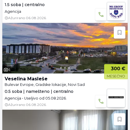
1.5 soba | centralno
Agencija
Ažurirano
06.08.2026.
300 €
6
MESEČNO
Veselina Masleše
Bulevar Evrope, Gradske lokacije, Novi Sad
0.5 soba | namešteno | centralno
Agencija • Useljivo od 05.08.2026.
Ažurirano
06.08.2026.