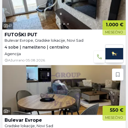
1.000 €
47
MESEČNO
FUTOŠKI PUT
Bulevar Evrope, Gradske lokacije, Novi Sad
4 sobe | namešteno | centralno
Agencija
Ažurirano
05.08.2026.
550 €
9
MESEČNO
Bulevar Evrope
Gradske lokacije, Novi Sad