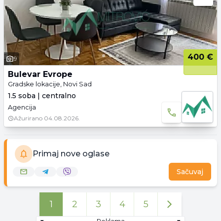
400 €
9
Bulevar Evrope
Gradske lokacije, Novi Sad
1.5 soba | centralno
Agencija
Ažurirano
04.08.2026.
Primaj nove oglase
Sačuvaj
1
2
3
4
5