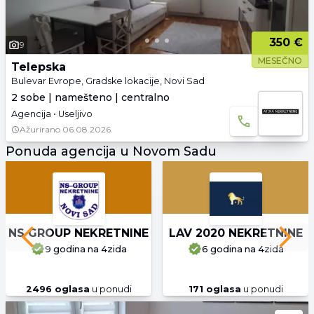
350 €
9
MESEČNO
Telepska
Bulevar Evrope, Gradske lokacije, Novi Sad
2 sobe | namešteno | centralno
Agencija • Useljivo
Ažurirano
06.08.2026.
Ponuda agencija u Novom Sadu
NS GROUP NEKRETNINE
LAV 2020 NEKRETNINE
Previous slide
Next 
9 godina
na 4zida
6 godina
na 4zida
2496
oglasa
u ponudi
171
oglasa
u ponudi