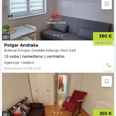
380 €
7
MESEČNO
Polgar Andraša
Bulevar Evrope, Gradske lokacije, Novi Sad
1.5 soba | namešteno | centralno
Agencija • Useljivo
Ažurirano
06.08.2026.
250 €
12