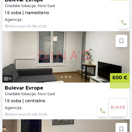
Gradske lokacije, Novi Sad
1.5 soba | namešteno
Agencija
Ažurirano
05.08.2026.
600 €
19
Bulevar Evrope
Gradske lokacije, Novi Sad
1.5 soba | centralno
Agencija
Ažurirano
04.08.2026.