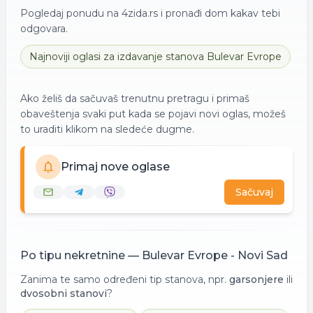
Pogledaj ponudu na 4zida.rs i pronađi dom kakav tebi
odgovara.
Najnoviji oglasi za
izdavanje
stanova
Bulevar Evrope
Ako želiš da sačuvaš trenutnu pretragu i primaš
obaveštenja svaki put kada se pojavi novi oglas, možeš
to uraditi klikom na sledeće dugme.
Primaj nove oglase
Sačuvaj
Po tipu nekretnine —
Bulevar Evrope - Novi Sad
Zanima te samo određeni tip stanova, npr.
garsonjere
ili
dvosobni stanovi
?