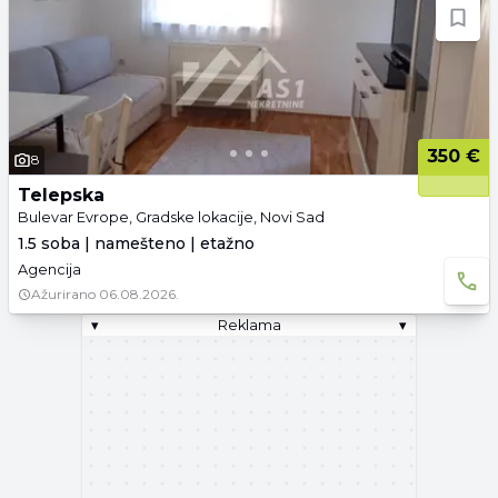
350 €
8
Telepska
Bulevar Evrope, Gradske lokacije, Novi Sad
1.5 soba | namešteno | etažno
Agencija
Ažurirano
06.08.2026.
▾
Reklama
▾