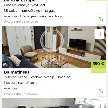
Bulevar Evrope
Gradske lokacije, Novi Sad
1.5 soba | namešteno | na gas
Agencija • Dozvoljeno pušenje • Useljivo
Ažurirano
05.08.2026.
350 €
7
Dalmatinska
Bulevar Evrope, Gradske lokacije, Novi Sad
1 soba | namešteno
Agencija
Ažurirano
04.08.2026.