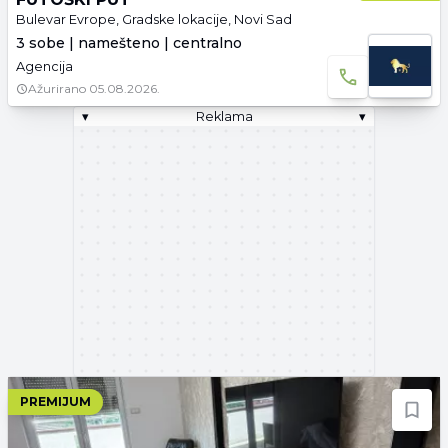
Bulevar Evrope, Gradske lokacije, Novi Sad
3 sobe | namešteno | centralno
Agencija
Ažurirano
05.08.2026.
▾
Reklama
▾
PREMIJUM