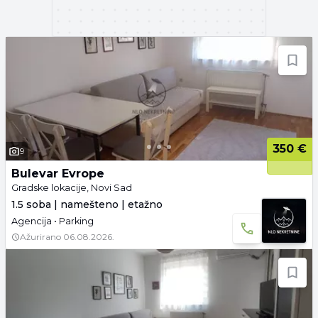
350 €
9
Bulevar Evrope
Gradske lokacije, Novi Sad
1.5 soba | namešteno | etažno
Agencija • Parking
Ažurirano
06.08.2026.