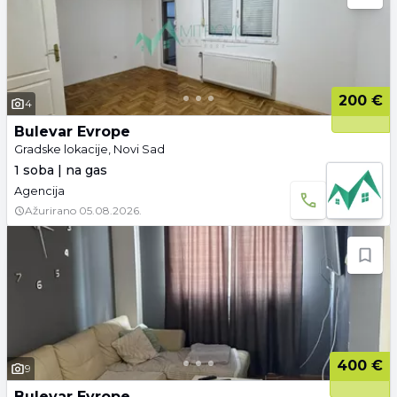
200 €
4
Bulevar Evrope
Gradske lokacije, Novi Sad
1 soba | na gas
Agencija
Ažurirano
05.08.2026.
400 €
9
Bulevar Evrope