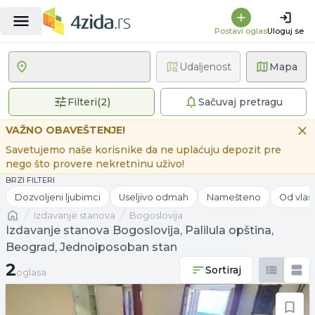
Postavi oglas
Uloguj se
Udaljenost
Mapa
2 primenjena filtera
Filteri
(
2
)
Sačuvaj pretragu
VAŽNO OBAVEŠTENJE!
Savetujemo naše korisnike da ne uplaćuju depozit pre
nego što provere nekretninu uživo!
BRZI FILTERI
Dozvoljeni ljubimci
Useljivo odmah
Namešteno
Od vlas
Naslovna
izdavanje stanova
Bogoslovija
Izdavanje stanova Bogoslovija, Palilula opština,
Beograd, Jednoiposoban stan
2 oglasa
2
Sortiraj
oglasa