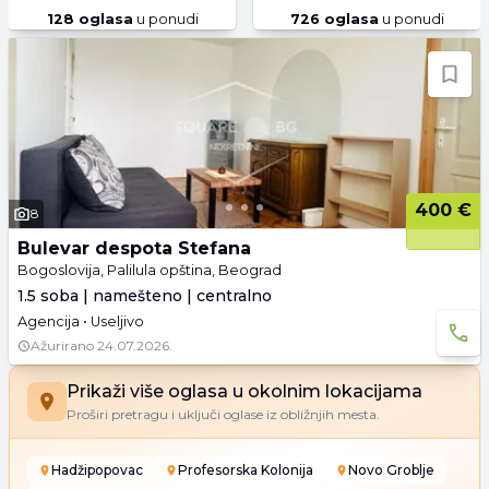
128
oglasa
u ponudi
726
oglasa
u ponudi
400 €
8
Bulevar despota Stefana
Bogoslovija, Palilula opština, Beograd
1.5 soba | namešteno | centralno
Agencija • Useljivo
Ažurirano
24.07.2026.
Prikaži više oglasa u okolnim lokacijama
Proširi pretragu i uključi oglase iz obližnjih mesta.
Hadžipopovac
Profesorska Kolonija
Novo Groblje