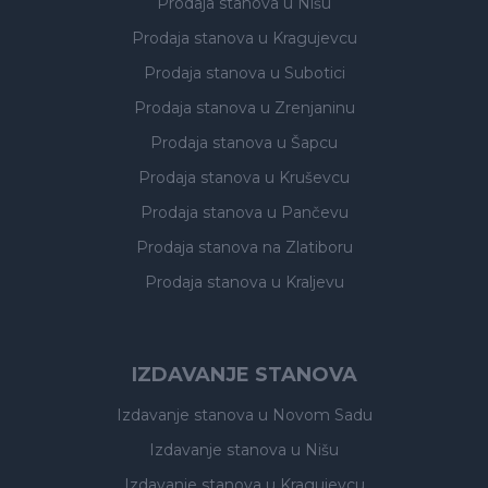
Prodaja stanova
u Nišu
Prodaja stanova
u Kragujevcu
Prodaja stanova
u Subotici
Prodaja stanova
u Zrenjaninu
Prodaja stanova
u Šapcu
Prodaja stanova
u Kruševcu
Prodaja stanova
u Pančevu
Prodaja stanova
na Zlatiboru
Prodaja stanova
u Kraljevu
IZDAVANJE STANOVA
Izdavanje stanova
u Novom Sadu
Izdavanje stanova
u Nišu
Izdavanje stanova
u Kragujevcu