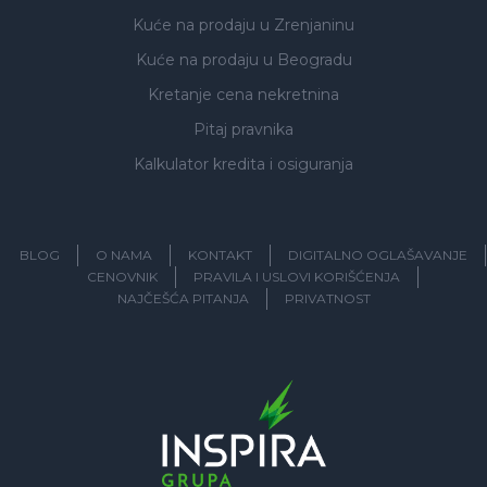
Kuće na prodaju
u Zrenjaninu
Kuće na prodaju
u Beogradu
Kretanje cena nekretnina
Pitaj pravnika
Kalkulator kredita i osiguranja
BLOG
O NAMA
KONTAKT
DIGITALNO OGLAŠAVANJE
CENOVNIK
PRAVILA I USLOVI KORIŠĆENJA
NAJČEŠĆA PITANJA
PRIVATNOST