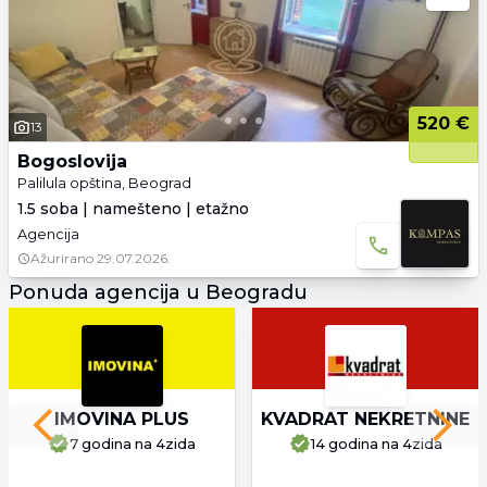
520 €
13
Bogoslovija
Palilula opština, Beograd
1.5 soba | namešteno | etažno
Agencija
Ažurirano
29.07.2026.
Ponuda agencija u Beogradu
IMOVINA PLUS
KVADRAT NEKRETNINE
Previous slide
Next 
7 godina
na 4zida
14 godina
na 4zida