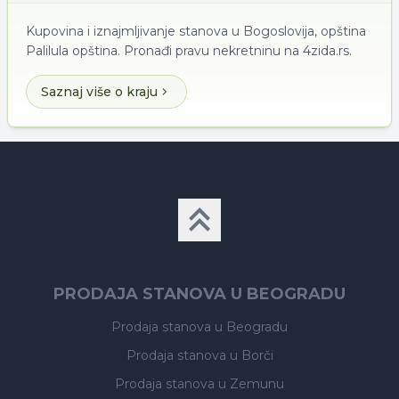
Kupovina i iznajmljivanje stanova u Bogoslovija, opština
Palilula opština. Pronađi pravu nekretninu na 4zida.rs.
Saznaj više o kraju
PRODAJA STANOVA U BEOGRADU
Prodaja stanova
u Beogradu
Prodaja stanova
u Borči
Prodaja stanova
u Zemunu