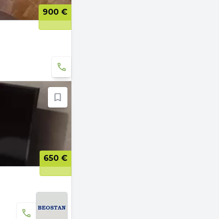
900 €
650 €