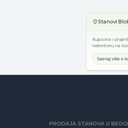
Stanovi Blo
Kupovina i iznajm
nekretninu na 4zid
Saznaj više o k
PRODAJA STANOVA U BEO