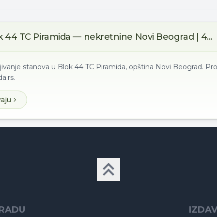
k 44 TC Piramida — nekretnine Novi Beograd | 4...
ljivanje stanova u Blok 44 TC Piramida, opština Novi Beograd. Pr
a.rs.
raju
GRADU
IZDA