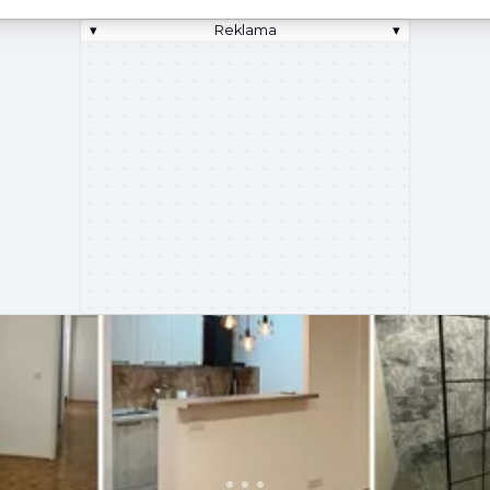
▾
Reklama
▾