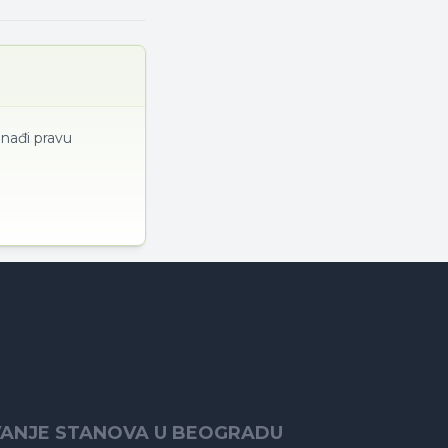
onađi pravu
VANJE STANOVA U BEOGRADU