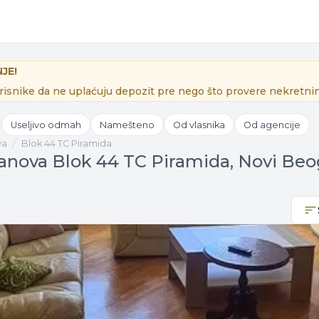
JE!
isnike da ne uplaćuju depozit pre nego što provere nekretnin
Useljivo odmah
Namešteno
Od vlasnika
Od agencije
va
Blok 44 TC Piramida
tanova Blok 44 TC Piramida, Novi Beo