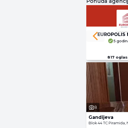
Ponuda agenci
EUROPOLIS 
Previous slide
5 godin
817
oglas
8
Gandijeva
Blok 44 TC Piramida,