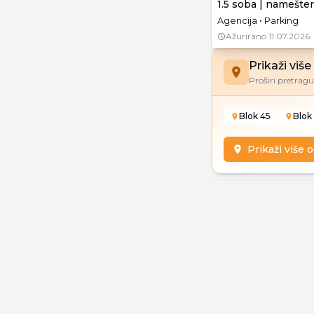
1.5 soba | namešte
Agencija • Parking
Ažurirano
11.07.2026.
Prikaži viš
Proširi pretragu 
Blok 45
Blok
Prikaži više 