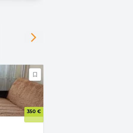
Next slide
350 €