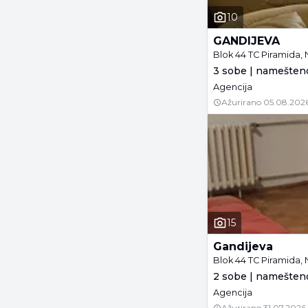
10
GANDIJEVA
Blok 44 TC Piramida,
3 sobe | namešteno
Agencija
Ažurirano
05.08.2026
15
Gandijeva
Blok 44 TC Piramida,
2 sobe | namešteno
Agencija
Ažurirano
31.07.2026.