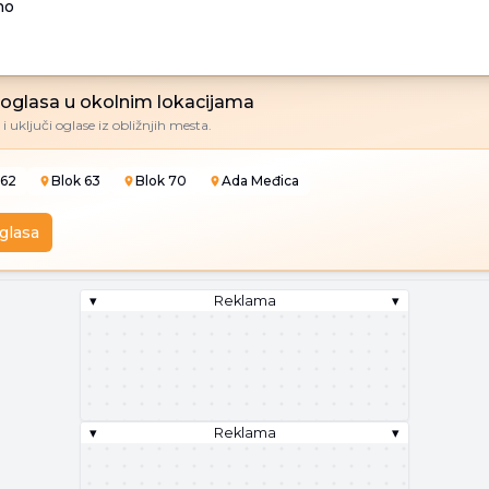
no
e oglasa u okolnim lokacijama
i uključi oglase iz obližnjih mesta.
 62
Blok 63
Blok 70
Ada Međica
oglasa
▾
Reklama
▾
▾
Reklama
▾