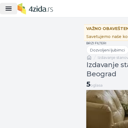
VAŽNO OBAVEŠTEN
Savetujemo naše kor
BRZI FILTERI
Dozvoljeni ljubimci
Naslovna
izdavanje stano
Izdavanje s
Beograd
5 oglasa
5
oglasa