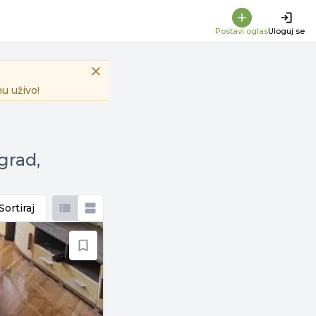
Postavi oglas
Uloguj se
u uživo!
grad,
Sortiraj