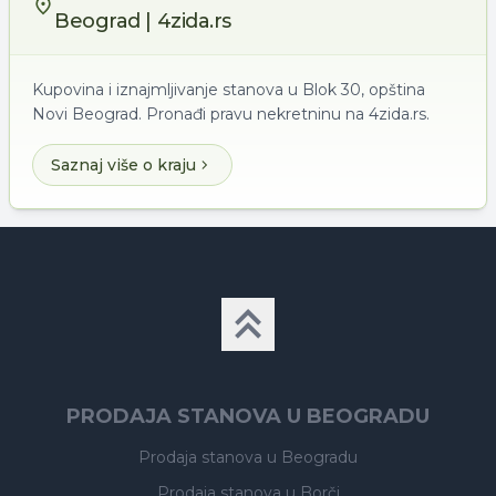
Beograd | 4zida.rs
Kupovina i iznajmljivanje stanova u Blok 30, opština
Novi Beograd. Pronađi pravu nekretninu na 4zida.rs.
Saznaj više o kraju
PRODAJA STANOVA U BEOGRADU
Prodaja stanova
u Beogradu
Prodaja stanova
u Borči