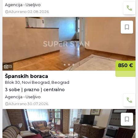
Agencija • Useljivo
Ažurirano
02.08.2026.
850 €
13
Španskih boraca
Blok 30, Novi Beograd, Beograd
3 sobe | prazno | centralno
Agencija • Useljivo
Ažurirano
30.07.2026.