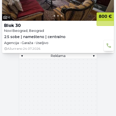
800 €
16
Blok 30
Novi Beograd, Beograd
2.5 sobe | namešteno | centralno
Agencija • Garaža • Useljivo
Ažurirano
24.07.2026.
▾
Reklama
▾