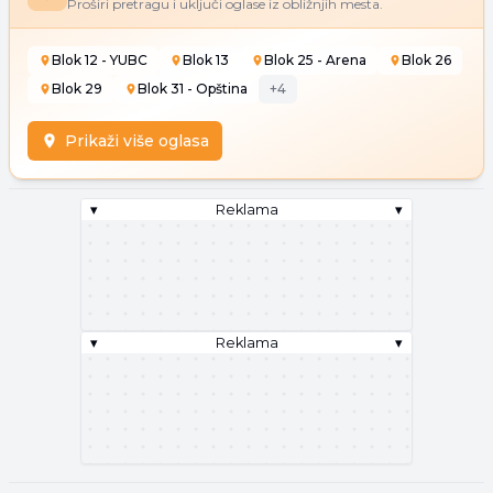
Proširi pretragu i uključi oglase iz obližnjih mesta.
Blok 12 - YUBC
Blok 13
Blok 25 - Arena
Blok 26
Blok 29
Blok 31 - Opština
+
4
Prikaži više oglasa
▾
Reklama
▾
▾
Reklama
▾