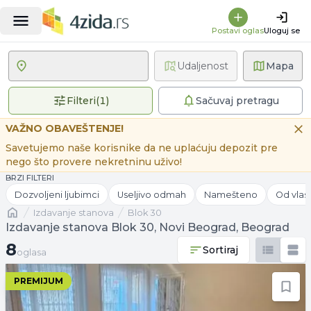
Postavi oglas
Uloguj se
Udaljenost
Mapa
1 primenjen filter
Filteri
(
1
)
Sačuvaj pretragu
VAŽNO OBAVEŠTENJE!
Savetujemo naše korisnike da ne uplaćuju depozit pre
nego što provere nekretninu uživo!
BRZI FILTERI
Dozvoljeni ljubimci
Useljivo odmah
Namešteno
Od vlas
Naslovna
izdavanje stanova
Blok 30
Izdavanje stanova Blok 30, Novi Beograd, Beograd
8 oglasa
8
Sortiraj
oglasa
PREMIJUM