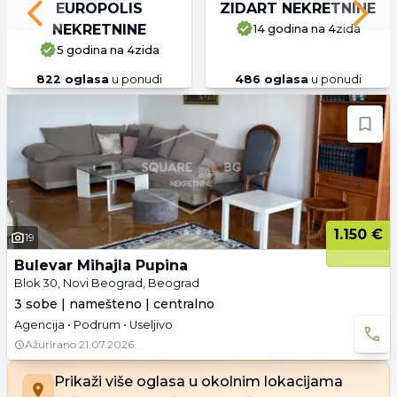
EUROPOLIS
ZIDART NEKRETNINE
Previous slide
Next 
NEKRETNINE
14 godina
na 4zida
5 godina
na 4zida
822
oglasa
u ponudi
486
oglasa
u ponudi
1.150 €
19
Bulevar Mihajla Pupina
Blok 30, Novi Beograd, Beograd
3 sobe | namešteno | centralno
Agencija • Podrum • Useljivo
Ažurirano
21.07.2026.
Prikaži više oglasa u okolnim lokacijama