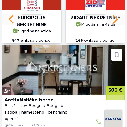
EUROPOLIS
ZIDART NEKRETNINE
Previous slide
Next 
NEKRETNINE
14 godina
na 4zida
5 godina
na 4zida
817
oglasa
u ponudi
266
oglasa
u ponudi
500 €
8
Antifašističke borbe
Blok 24, Novi Beograd, Beograd
1 soba | namešteno | centralno
Agencija
Ažurirano
05.08.2026.