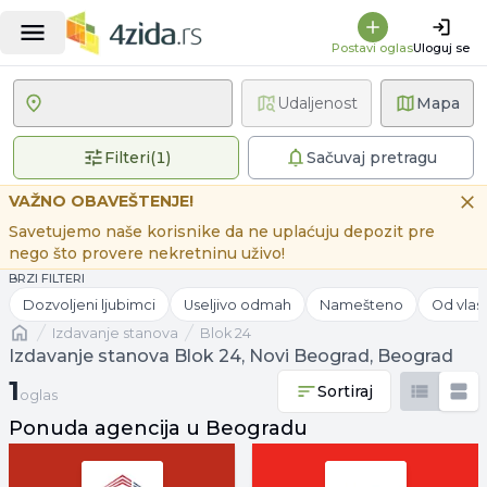
Postavi oglas
Uloguj se
Udaljenost
Mapa
1 primenjen filter
Filteri
(
1
)
Sačuvaj pretragu
VAŽNO OBAVEŠTENJE!
Savetujemo naše korisnike da ne uplaćuju depozit pre
nego što provere nekretninu uživo!
BRZI FILTERI
Dozvoljeni ljubimci
Useljivo odmah
Namešteno
Od vlas
Naslovna
izdavanje stanova
Blok 24
Izdavanje stanova Blok 24, Novi Beograd, Beograd
1 oglas
1
Sortiraj
oglas
Ponuda agencija u Beogradu