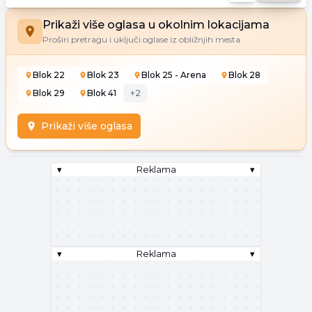
Prikaži više oglasa u okolnim lokacijama
Proširi pretragu i uključi oglase iz obližnjih mesta.
Blok 22
Blok 23
Blok 25 - Arena
Blok 28
Blok 29
Blok 41
+
2
Prikaži više oglasa
▾
Reklama
▾
▾
Reklama
▾