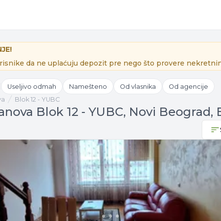
JE!
isnike da ne uplaćuju depozit pre nego što provere nekretnin
Useljivo odmah
Namešteno
Od vlasnika
Od agencije
va
Blok 12 - YUBC
tanova Blok 12 - YUBC, Novi Beograd,