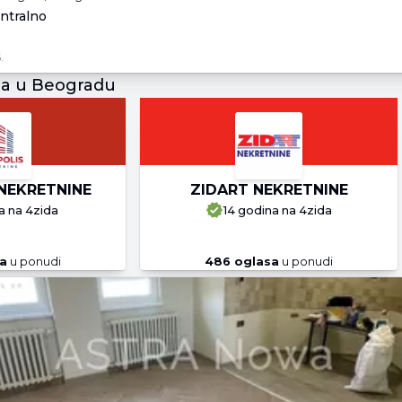
entralno
.
ja u Beogradu
NEKRETNINE
ZIDART NEKRETNINE
a
na 4zida
14 godina
na 4zida
a
u ponudi
486
oglasa
u ponudi