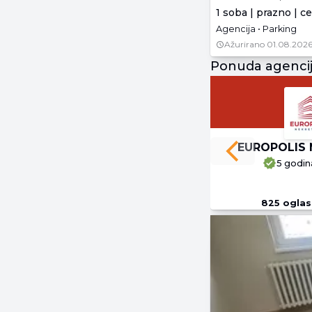
1 soba | prazno | c
Agencija • Parking
Ažurirano
01.08.2026
Ponuda agenci
EUROPOLIS 
Previous slide
5 godin
825
oglas