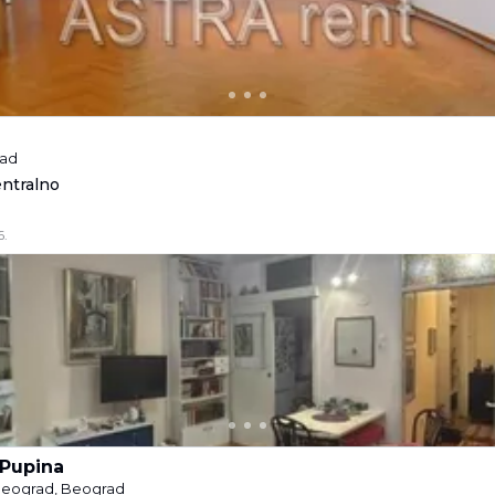
rad
entralno
6.
 Pupina
 Beograd, Beograd