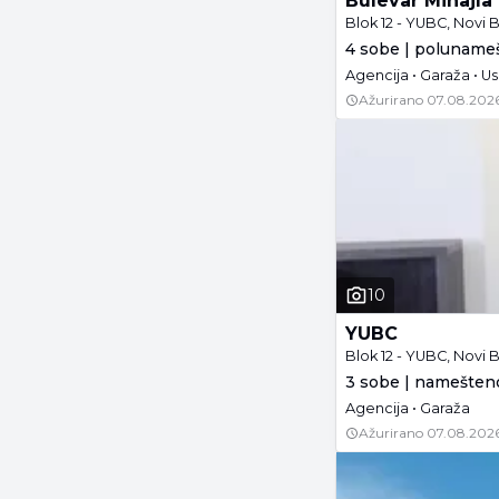
Bulevar Mihajla
Blok 12 - YUBC, Novi
4 sobe | polunameš
Agencija • Garaža • Us
Ažurirano
07.08.2026
10
YUBC
Blok 12 - YUBC, Novi
3 sobe | namešteno
Agencija • Garaža
Ažurirano
07.08.2026