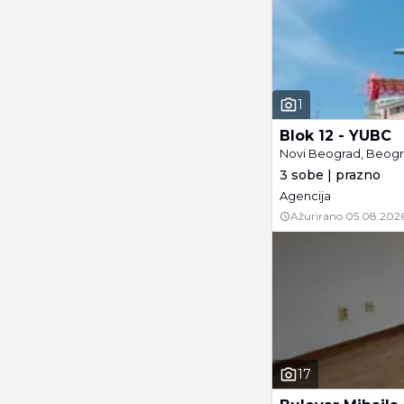
1
Blok 12 - YUBC
Novi Beograd, Beog
3 sobe | prazno
Agencija
Ažurirano
05.08.2026
17