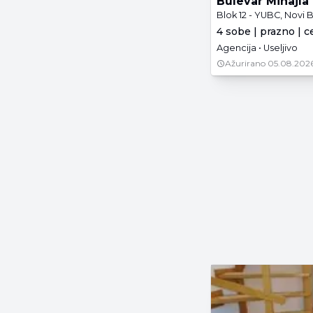
Bulevar Mihajla
Blok 12 - YUBC, Novi
4 sobe | prazno | c
Agencija • Useljivo
Ažurirano
05.08.2026