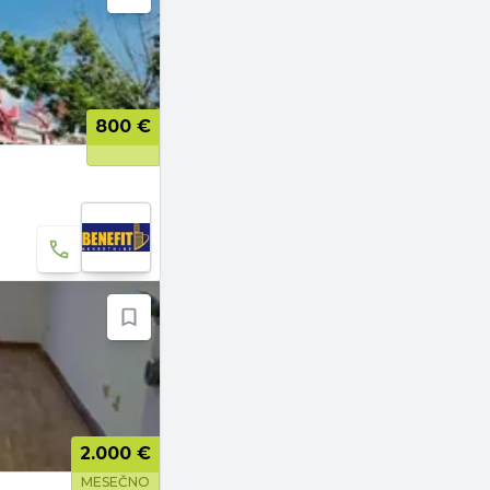
800 €
2.000 €
MESEČNO