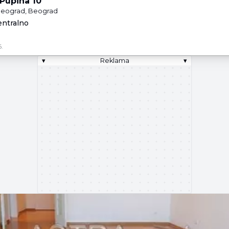
 Pupina 10
 Beograd, Beograd
entralno
.
▾
Reklama
▾