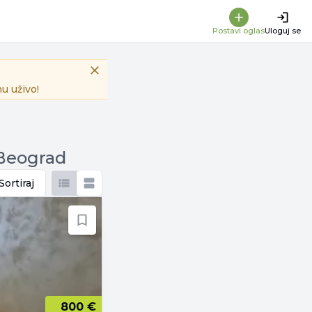
Postavi oglas
Uloguj se
u uživo!
 Beograd
Sortiraj
800 €