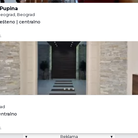
 Pupina
 Beograd, Beograd
ešteno | centralno
.
rad
entralno
.
▾
Reklama
▾