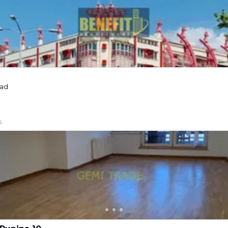
rad
.