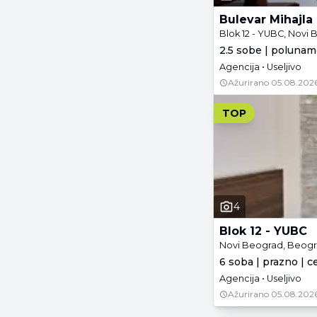
Bulevar Mihajla
Blok 12 - YUBC, Novi
2.5 sobe | polunam
Agencija • Useljivo
Ažurirano
05.08.2026
TOP
4
Blok 12 - YUBC
Novi Beograd, Beog
6 soba | prazno | c
Agencija • Useljivo
Ažurirano
05.08.2026