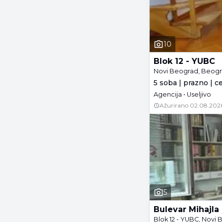
10
Blok 12 - YUBC
Novi Beograd, Beog
5 soba | prazno | c
Agencija • Useljivo
Ažurirano
02.08.202
5
Bulevar Mihajla
Blok 12 - YUBC, Novi