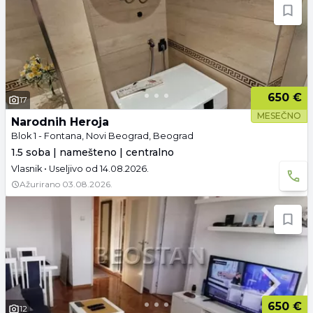
650 €
17
MESEČNO
Narodnih Heroja
Blok 1 - Fontana, Novi Beograd, Beograd
1.5 soba | namešteno | centralno
Vlasnik • Useljivo od 14.08.2026.
Ažurirano
03.08.2026.
650 €
12