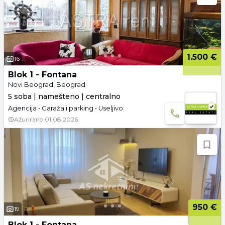
1.500 €
16
Blok 1 - Fontana
Novi Beograd, Beograd
5 soba | namešteno | centralno
Agencija • Garaža i parking • Useljivo
Ažurirano
01.08.2026.
950 €
19
Blok 1 - Fontana