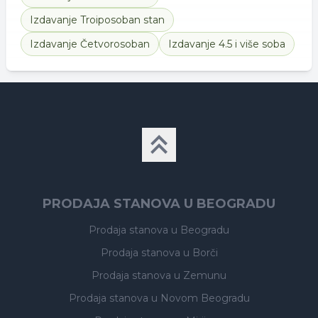
Izdavanje
Troiposoban stan
Izdavanje
Četvorosoban
Izdavanje
4.5 i više soba
PRODAJA STANOVA U BEOGRADU
Prodaja stanova
u Beogradu
Prodaja stanova
u Borči
Prodaja stanova
u Zemunu
Prodaja stanova
u Novom Beogradu