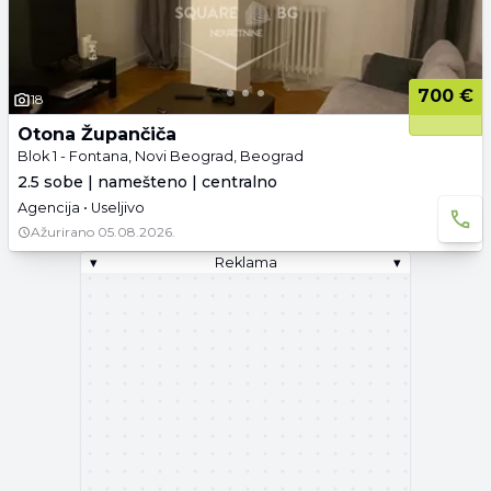
700 €
18
Otona Župančiča
Blok 1 - Fontana, Novi Beograd, Beograd
2.5 sobe | namešteno | centralno
Agencija • Useljivo
Ažurirano
05.08.2026.
▾
Reklama
▾