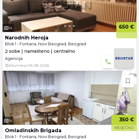
650 €
14
Narodnih Heroja
Blok 1 - Fontana, Novi Beograd, Beograd
2 sobe | namešteno | centralno
Agencija
Ažurirano
06.08.2026.
350 €
14
MESEČNO
Omladinskih Brigada
Blok 1 - Fontana, Novi Beograd, Beograd