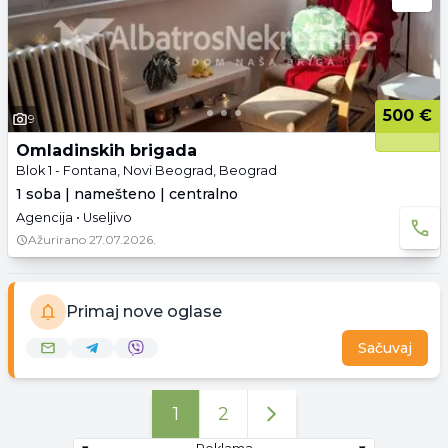
500 €
9
Omladinskih brigada
Blok 1 - Fontana, Novi Beograd, Beograd
1 soba | namešteno | centralno
Agencija • Useljivo
Ažurirano
27.07.2026.
Primaj nove oglase
Sačuvaj
1
2