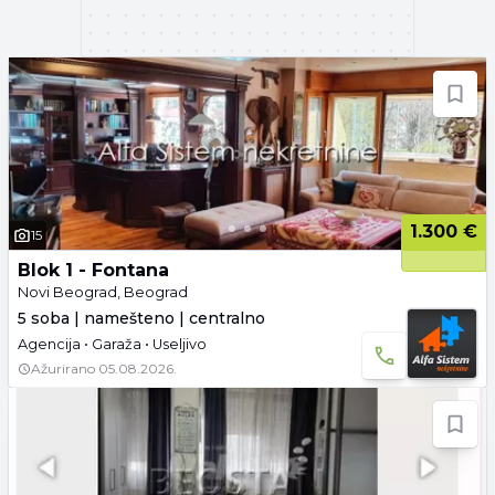
1.300 €
15
Blok 1 - Fontana
Novi Beograd, Beograd
5 soba | namešteno | centralno
Agencija • Garaža • Useljivo
Ažurirano
05.08.2026.