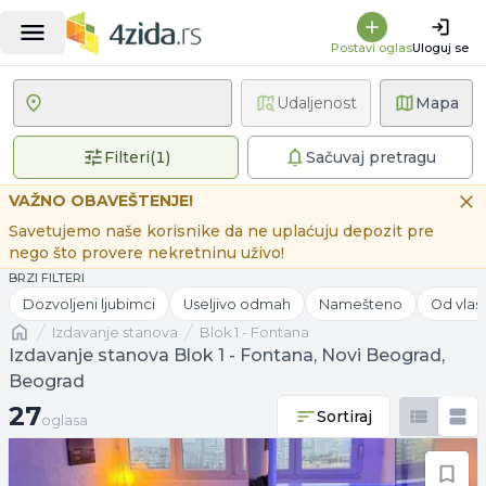
Postavi oglas
Uloguj se
Udaljenost
Mapa
1 primenjen filter
Filteri
(
1
)
Sačuvaj pretragu
VAŽNO OBAVEŠTENJE!
Savetujemo naše korisnike da ne uplaćuju depozit pre
nego što provere nekretninu uživo!
BRZI FILTERI
Dozvoljeni ljubimci
Useljivo odmah
Namešteno
Od vlas
Naslovna
izdavanje stanova
Blok 1 - Fontana
Izdavanje stanova Blok 1 - Fontana, Novi Beograd,
Beograd
27 oglasa
27
Sortiraj
oglasa