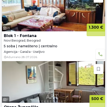
1.300 €
29
Blok 1 - Fontana
Novi Beograd, Beograd
5 soba | namešteno | centralno
Agencija • Garaža • Useljivo
Ažurirano
28.07.2026.
500 €
7