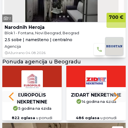
700 €
12
Narodnih Heroja
Blok 1 - Fontana, Novi Beograd, Beograd
2.5 sobe | namešteno | centralno
Agencija
Ažurirano
04.08.2026.
Ponuda agencija u Beogradu
EUROPOLIS
ZIDART NEKRETNINE
Previous slide
Next 
NEKRETNINE
14 godina
na 4zida
5 godina
na 4zida
822
oglasa
u ponudi
486
oglasa
u ponudi