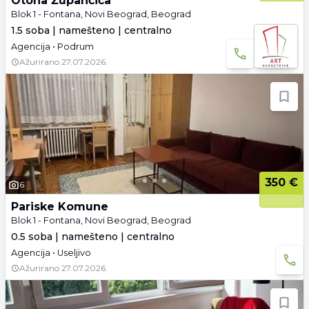
Otona Župančiča
Blok 1 - Fontana, Novi Beograd, Beograd
1.5 soba | namešteno | centralno
Agencija • Podrum
Ažurirano
27.07.2026.
350 €
6
Pariske Komune
Blok 1 - Fontana, Novi Beograd, Beograd
0.5 soba | namešteno | centralno
Agencija • Useljivo
Ažurirano
27.07.2026.