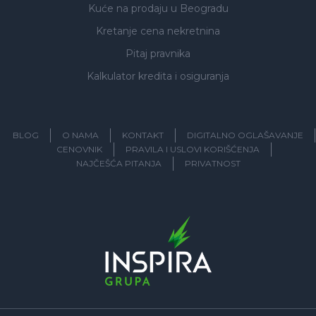
Kuće na prodaju
u Beogradu
Kretanje cena nekretnina
Pitaj pravnika
Kalkulator kredita i osiguranja
BLOG
O NAMA
KONTAKT
DIGITALNO OGLAŠAVANJE
CENOVNIK
PRAVILA I USLOVI KORIŠĆENJA
NAJČEŠĆA PITANJA
PRIVATNOST