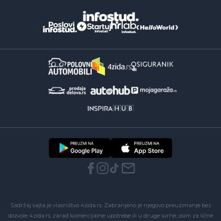
Sadržaj sajta je vlasništvo 4zida.rs. Zabranjeno je njegovo preuzimanje bez
dozvole 4zida.rs, zarad komercijalne upotrebe ili u druge svrhe, osim za lične