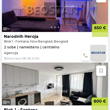
650 €
14
Narodnih Heroja
Blok 1 - Fontana, Novi Beograd, Beograd
2 sobe | namešteno | centralno
Agencija
Ažurirano
08.08.2026.
800 €
18
Blok 1 - Fontana