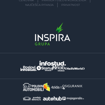
CENOVNIK
PRAVILA I USLOVI KORIŠĆENJA
NAJČEŠĆA PITANJA
PRIVATNOST