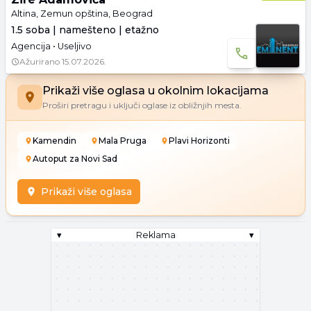
Altina, Zemun opština, Beograd
1.5 soba | namešteno | etažno
Agencija • Useljivo
Ažurirano
15.07.2026.
Prikaži više oglasa u okolnim lokacijama
Proširi pretragu i uključi oglase iz obližnjih mesta.
Kamendin
Mala Pruga
Plavi Horizonti
Autoput za Novi Sad
Prikaži više oglasa
▾
Reklama
▾