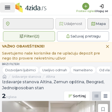
Postavi oglas
Uloguj se
Udaljenost
Mapa
2 primenjena filtera
Filteri
(
2
)
Sačuvaj pretragu
VAŽNO OBAVEŠTENJE!
Savetujemo naše korisnike da ne uplaćuju depozit pre
nego što provere nekretninu uživo!
BRZI FILTERI
Dozvoljeni ljubimci
Useljivo odmah
Namešteno
Od vlas
Naslovna
izdavanje stanova
Altina
Izdavanje stanova Altina, Zemun opština, Beograd,
Jednoiposoban stan
2 oglasa
2
Sortiraj
oglasa