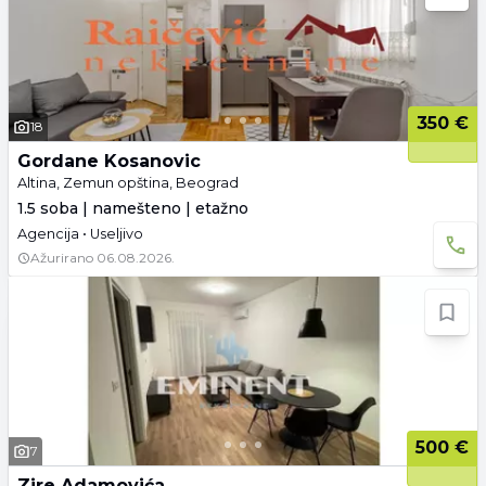
350 €
18
Gordane Kosanovic
Altina, Zemun opština, Beograd
1.5 soba | namešteno | etažno
Agencija • Useljivo
Ažurirano
06.08.2026.
500 €
7
Zire Adamovića