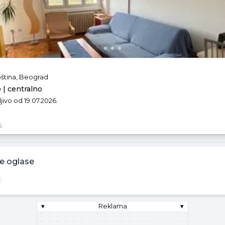
ština, Beograd
 | centralno
ljivo od 19.07.2026.
.
e oglase
▾
Reklama
▾