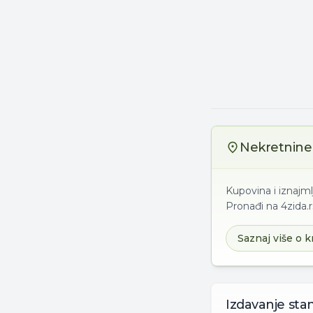
Nekretnine 
Kupovina i iznajm
Pronađi na 4zida.r
Saznaj više o k
Izdavanje
sta