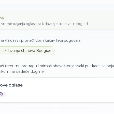
na
 vreme trajanja oglasa za
izdavanje
stanova
,
Beograd
a 4zida.rs i pronađi dom kakav tebi odgovara.
 za
izdavanje
stanova
Beograd
aš trenutnu pretragu i primaš obaveštenja svaki put kada se pojav
klikom na sledeće dugme.
nove oglase