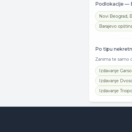
Podlokacije —
Novi Beograd
,
B
Barajevo opštin
Po tipu nekret
Zanima te samo od
Izdavanje
Garso
Izdavanje
Dvoso
Izdavanje
Troip