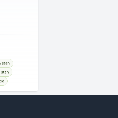
 stan
 stan
oba