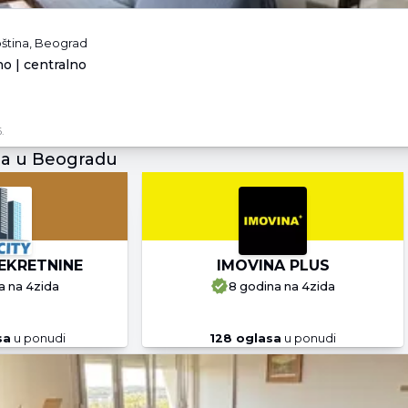
ština, Beograd
no | centralno
.
ja u Beogradu
EKRETNINE
IMOVINA PLUS
a
na 4zida
8 godina
na 4zida
sa
u ponudi
128
oglasa
u ponudi