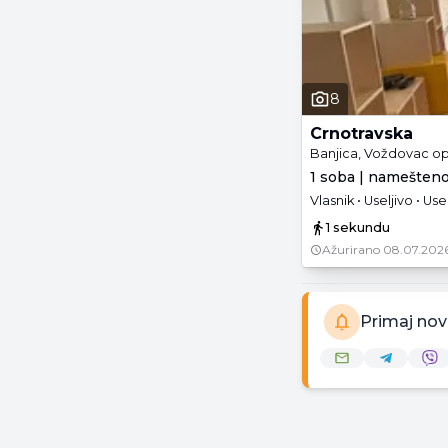
8
Crnotravska
Banjica, Voždovac op
1 soba | namešteno
Vlasnik • Useljivo • Use
1 sekundu
Ažurirano
08.07.2026
Primaj nov