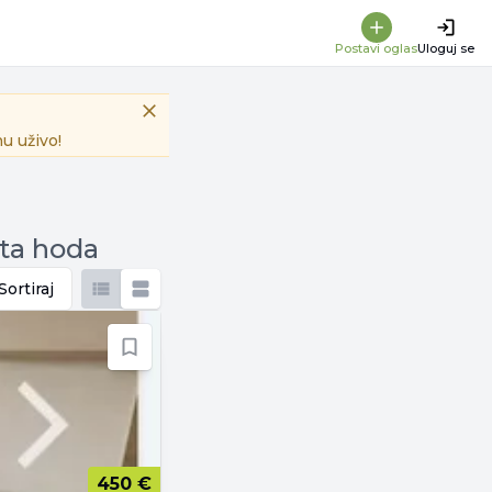
Postavi oglas
Uloguj se
u uživo!
uta hoda
Sortiraj
450 €