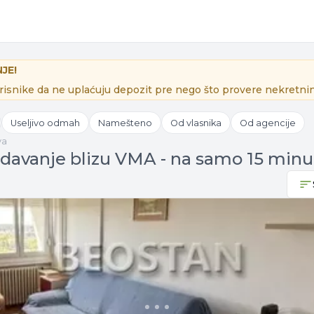
JE!
isnike da ne uplaćuju depozit pre nego što provere nekretnin
Useljivo odmah
Namešteno
Od vlasnika
Od agencije
va
izdavanje blizu VMA - na samo 15 min