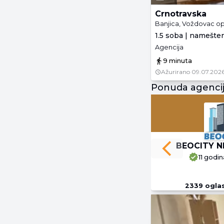
Crnotravska
Banjica, Voždovac op
1.5 soba | namešte
Agencija
9 minuta
Ažurirano
09.07.2026
Ponuda agenci
BEOCITY N
Previous slide
11 godin
2339
ogla