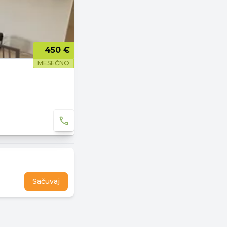
450 €
MESEČNO
Sačuvaj