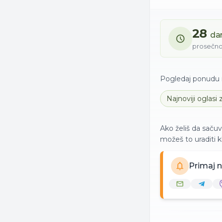
28
da
prosečno
Pogledaj ponudu n
Najnoviji oglasi
Ako želiš da sačuv
možeš to uraditi 
Primaj 