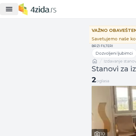
VAŽNO OBAVEŠTEN
Savetujemo naše kor
BRZI FILTERI
Dozvoljeni ljubimci
Naslovna
izdavanje stano
Stanovi za 
2 oglasa
2
oglasa
10