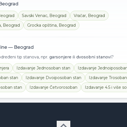
Beograd
eograd
Savski Venac
,
Beograd
Vračar
,
Beograd
a
,
Beograd
Grocka opština
,
Beograd
nine —
Beograd
ređeni tip stanova, npr.
garsonjere
ili
dvosobni stanovi
?
njera
Izdavanje
Jednosoban stan
Izdavanje
Jednoiposoban
ban stan
Izdavanje
Dvoiposoban stan
Izdavanje
Trosoban
osoban stan
Izdavanje
Četvorosoban
Izdavanje
4.5 i više s