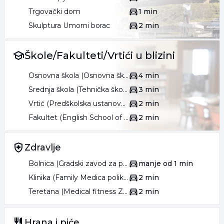
Trgovački dom
1 min
Skulptura Umorni borac
2 min
Škole/Fakulteti/Vrtići u blizini
Osnovna škola (Osnovna škola Mihailo Petrović Alas)
4 min
Srednja škola (Tehnička škola Drvo art)
3 min
Vrtić (Predškolska ustanova Dečiji dani Stari grad)
2 min
Fakultet (English School of Business)
2 min
Zdravlje
Bolnica (Gradski zavod za plućne bolesti i tuberkulozu)
manje od 1 min
Klinika (Family Medica poliklinika)
2 min
Teretana (Medical fitness Zdrav svet)
2 min
Hrana i piće