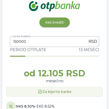
Keš krediti
Iznos kredita
RSD
PERIOD OTPLATE
13 MESECI
od
12.105 RSD
mesečno
Za klijente banke
NKS
8.30
%
-
EKS
8.52
%