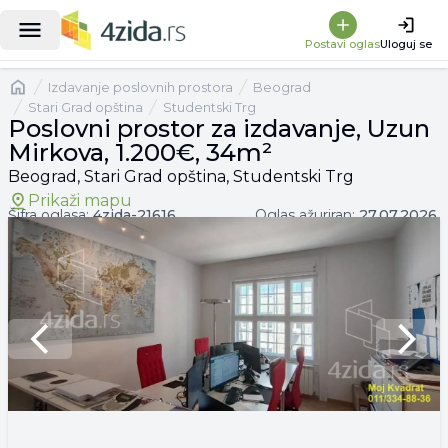
|
Poslovni prostor za izdavanje, Uzun Mirkova, 1.200€, 34m²
Postavi oglas
Uloguj se
Naslovna
izdavanje poslovnih prostora
Beograd
Stari Grad opština
Studentski Trg
Poslovni prostor za izdavanje, Uzun
Mirkova, 1.200€, 34m²
Beograd, Stari Grad opština, Studentski Trg
Prikaži mapu
Šifra oglasa:
4zida-
21616
Oglas ažuriran:
27.07.2026.
Previous slide
Next 