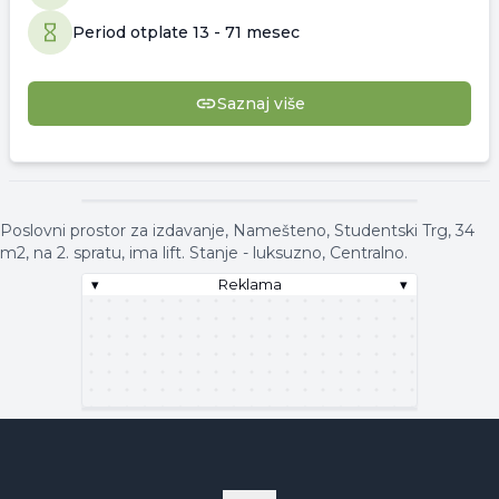
Period otplate
13
-
71 mesec
Saznaj više
▾
Reklama
▾
Poslovni prostor za izdavanje, Namešteno, Studentski Trg, 34
m2, na 2. spratu, ima lift. Stanje - luksuzno, Centralno.
▾
Reklama
▾
▾
Reklama
▾