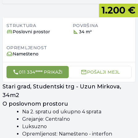
1.200 €
STRUKTURA
POVRŠINA
Poslovni prostor
34 m²
OPREMLJENOST
Namešteno
011 334**** PRIKAŽI
POŠALJI MEJL
Stari grad, Studentski trg - Uzun Mirkova,
34m2
O poslovnom prostoru
Na 2. spratu od ukupno 4 sprata
Grejanje: Centralno
Luksuzno
Opremljenost: Namešteno - interfon