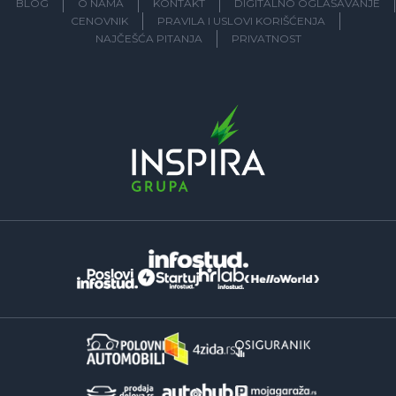
BLOG
O NAMA
KONTAKT
DIGITALNO OGLAŠAVANJE
CENOVNIK
PRAVILA I USLOVI KORIŠĆENJA
NAJČEŠĆA PITANJA
PRIVATNOST