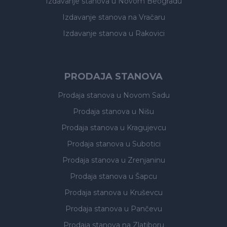
Izdavanje stanova
u Novom Beogradu
Izdavanje stanova
na Vračaru
Izdavanje stanova
u Rakovici
PRODAJA STANOVA
Prodaja stanova
u Novom Sadu
Prodaja stanova
u Nišu
Prodaja stanova
u Kragujevcu
Prodaja stanova
u Subotici
Prodaja stanova
u Zrenjaninu
Prodaja stanova
u Šapcu
Prodaja stanova
u Kruševcu
Prodaja stanova
u Pančevu
Prodaja stanova
na Zlatiboru