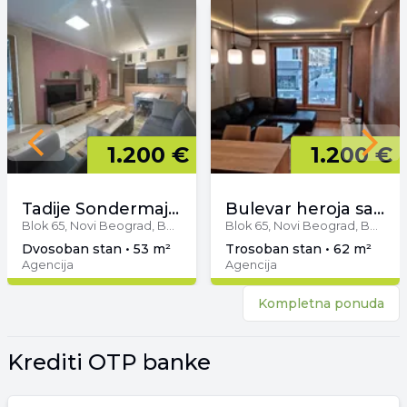
Previous slide
1.200 €
1.200 €
Next 
Tadije Sondermajera
Bulevar heroja sa Košara
Blok 65, Novi Beograd, Beograd
Blok 65, Novi Beograd, Beograd
dvosoban stan • 53 m²
trosoban stan • 62 m²
Agencija
Agencija
Kompletna ponuda
Krediti OTP banke