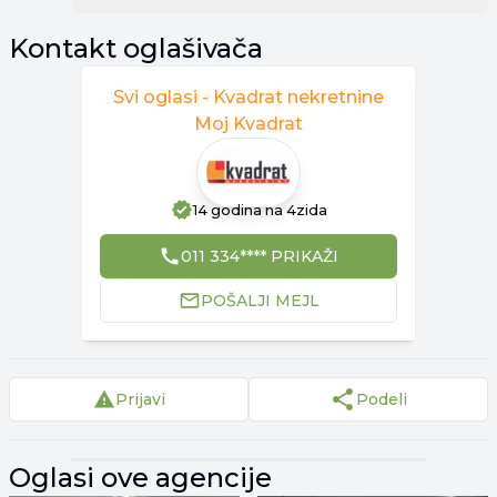
Kontakt oglašivača
Svi oglasi -
Kvadrat nekretnine
Moj Kvadrat
14 godina
na 4zida
011 334**** PRIKAŽI
POŠALJI MEJL
Prijavi
Podeli
▾
Reklama
▾
Oglasi ove agencije