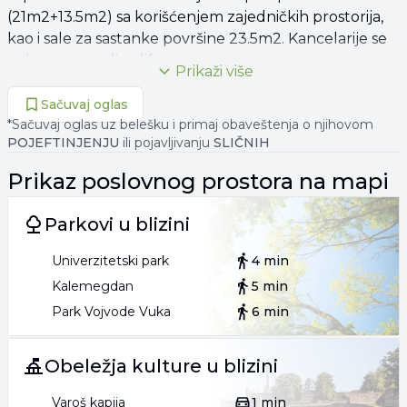
(21m2+13.5m2) sa korišćenjem zajedničkih prostorija,
kao i sale za sastanke površine 23.5m2. Kancelarije se
nalaze u zgradi sa liftom.
Prikaži više
Prostor je luksuzno renoviran i može se iznajmiti sa ili
Sačuvaj oglas
bez nameštaja.
*Sačuvaj oglas uz belešku i primaj obaveštenja o njihovom
POJEFTINJENJU
ili pojavljivanju
SLIČNIH
Za svaku preporuku!
Prikaz
poslovnog prostora
na mapi
Agencijska provizija po opštim uslovima poslovanja.
Parkovi u blizini
Agent Lazar Karadžić
Univerzitetski park
4 min
011 334**** PRIKAŽI
Kalemegdan
5 min
Park Vojvode Vuka
6 min
Obeležja kulture u blizini
Varoš kapija
1 min