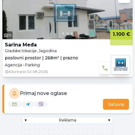
1.100 €
15
Sarina Međa
Gradske lokacije, Jagodina
poslovni prostor | 268m² | prazno
Agencija • Parking
Ažurirano
02.08.2026.
Primaj nove oglase
Sačuvaj
▾
Reklama
▾