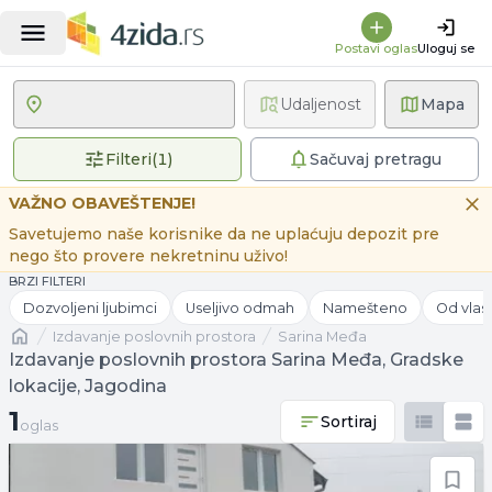
Postavi oglas
Uloguj se
Udaljenost
Mapa
1 primenjen filter
Filteri
(
1
)
Sačuvaj pretragu
VAŽNO OBAVEŠTENJE!
Savetujemo naše korisnike da ne uplaćuju depozit pre
nego što provere nekretninu uživo!
BRZI FILTERI
Dozvoljeni ljubimci
Useljivo odmah
Namešteno
Od vlas
Naslovna
izdavanje poslovnih prostora
Sarina Međa
Izdavanje poslovnih prostora Sarina Međa, Gradske
lokacije, Jagodina
1 oglas
1
Sortiraj
oglas