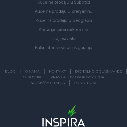
Kuće na prodaju
u Subotici
Kuće na prodaju
u Zrenjaninu
Kuće na prodaju
u Beogradu
Kretanje cena nekretnina
Pitaj pravnika
Kalkulator kredita i osiguranja
BLOG
O NAMA
KONTAKT
DIGITALNO OGLAŠAVANJE
CENOVNIK
PRAVILA I USLOVI KORIŠĆENJA
NAJČEŠĆA PITANJA
PRIVATNOST