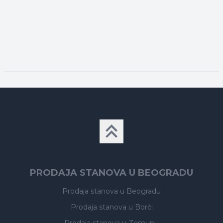
PRODAJA STANOVA U BEOGRADU
Prodaja stanova
u Beogradu
Prodaja stanova
u Borči