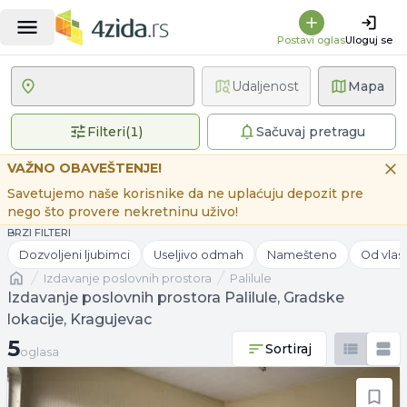
Postavi oglas
Uloguj se
Udaljenost
Mapa
1 primenjen filter
Filteri
(
1
)
Sačuvaj pretragu
VAŽNO OBAVEŠTENJE!
Savetujemo naše korisnike da ne uplaćuju depozit pre
nego što provere nekretninu uživo!
BRZI FILTERI
Dozvoljeni ljubimci
Useljivo odmah
Namešteno
Od vlas
Naslovna
izdavanje poslovnih prostora
Palilule
Izdavanje poslovnih prostora Palilule, Gradske
lokacije, Kragujevac
5 oglasa
5
Sortiraj
oglasa