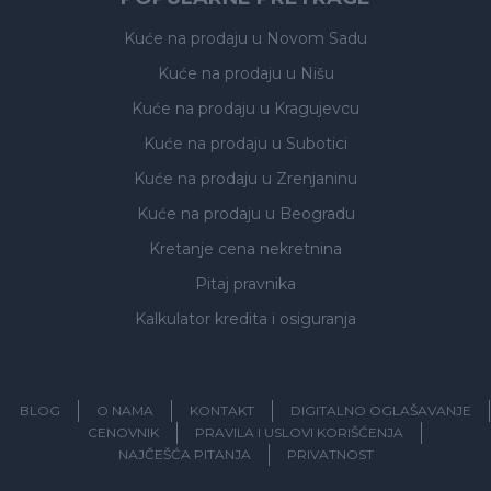
Kuće na prodaju
u Novom Sadu
Kuće na prodaju
u Nišu
Kuće na prodaju
u Kragujevcu
Kuće na prodaju
u Subotici
Kuće na prodaju
u Zrenjaninu
Kuće na prodaju
u Beogradu
Kretanje cena nekretnina
Pitaj pravnika
Kalkulator kredita i osiguranja
BLOG
O NAMA
KONTAKT
DIGITALNO OGLAŠAVANJE
CENOVNIK
PRAVILA I USLOVI KORIŠĆENJA
NAJČEŠĆA PITANJA
PRIVATNOST