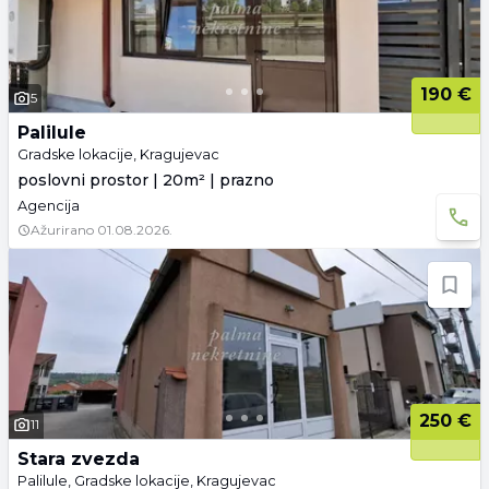
190 €
5
Palilule
Gradske lokacije, Kragujevac
poslovni prostor | 20m² | prazno
Agencija
Ažurirano
01.08.2026.
250 €
11
Stara zvezda
Palilule, Gradske lokacije, Kragujevac