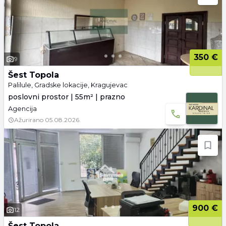
350 €
9
Šest Topola
Palilule, Gradske lokacije, Kragujevac
poslovni prostor | 55m² | prazno
Agencija
Ažurirano
05.08.2026.
900 €
12
Šest Topola