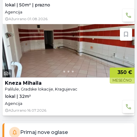
lokal | 50m² | prazno
Agencija
Ažurirano
01.08.2026.
350 €
6
MESEČNO
Kneza Mihaila
Palilule, Gradske lokacije, Kragujevac
lokal | 32m²
Agencija
Ažurirano
16.07.2026.
Primaj nove oglase