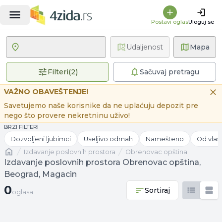
Postavi oglas
Uloguj se
Udaljenost
Mapa
2 primenjena filtera
Filteri
(
2
)
Sačuvaj pretragu
VAŽNO OBAVEŠTENJE!
Savetujemo naše korisnike da ne uplaćuju depozit pre
nego što provere nekretninu uživo!
BRZI FILTERI
Dozvoljeni ljubimci
Useljivo odmah
Namešteno
Od vlas
Naslovna
izdavanje poslovnih prostora
Obrenovac opština
Izdavanje poslovnih prostora Obrenovac opština,
Beograd, Magacin
0 oglasa
0
Sortiraj
oglasa