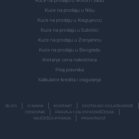
Kuće na prodaju
u Novom Sadu
Kuće na prodaju
u Nišu
Kuće na prodaju
u Kragujevcu
Kuće na prodaju
u Subotici
Kuće na prodaju
u Zrenjaninu
Kuće na prodaju
u Beogradu
Kretanje cena nekretnina
Pitaj pravnika
Kalkulator kredita i osiguranja
BLOG
O NAMA
KONTAKT
DIGITALNO OGLAŠAVANJE
CENOVNIK
PRAVILA I USLOVI KORIŠĆENJA
NAJČEŠĆA PITANJA
PRIVATNOST