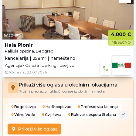
4.000 €
20
MESEČNO
Hala Pionir
Palilula opština, Beograd
kancelarija | 258m² | namešteno
Agencija • Garaža i parking • Useljivo
Ažurirano
23.07.2026.
Prikaži više oglasa u okolnim lokacijama
Proširi pretragu i uključi oglase iz obližnjih mesta.
Bogoslovija
Hadžipopovac
Profesorska Kolonija
Viline Vode
Cvijićeva
Bulevar despota Stefana
+
1
Prikaži više oglasa