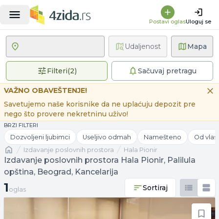
Postavi oglas
Uloguj se
Udaljenost
Mapa
2 primenjena filtera
Filteri
(
2
)
Sačuvaj pretragu
VAŽNO OBAVEŠTENJE!
Savetujemo naše korisnike da ne uplaćuju depozit pre
nego što provere nekretninu uživo!
BRZI FILTERI
Dozvoljeni ljubimci
Useljivo odmah
Namešteno
Od vlas
Naslovna
izdavanje poslovnih prostora
Hala Pionir
Izdavanje poslovnih prostora Hala Pionir, Palilula
opština, Beograd, Kancelarija
1 oglas
1
Sortiraj
oglas