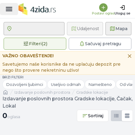
Postavi oglas
Uloguj se
Udaljenost
Mapa
2 primenjena filtera
Filteri
(
2
)
Sačuvaj pretragu
VAŽNO OBAVEŠTENJE!
Savetujemo naše korisnike da ne uplaćuju depozit pre
nego što provere nekretninu uživo!
BRZI FILTERI
Dozvoljeni ljubimci
Useljivo odmah
Namešteno
Od vlas
Naslovna
izdavanje poslovnih prostora
Gradske lokacije
Izdavanje poslovnih prostora Gradske lokacije, Čačak,
Lokal
0 oglasa
0
Sortiraj
oglasa