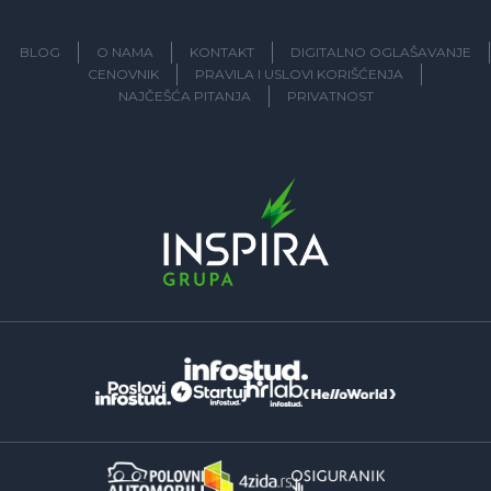
BLOG
O NAMA
KONTAKT
DIGITALNO OGLAŠAVANJE
CENOVNIK
PRAVILA I USLOVI KORIŠĆENJA
NAJČEŠĆA PITANJA
PRIVATNOST