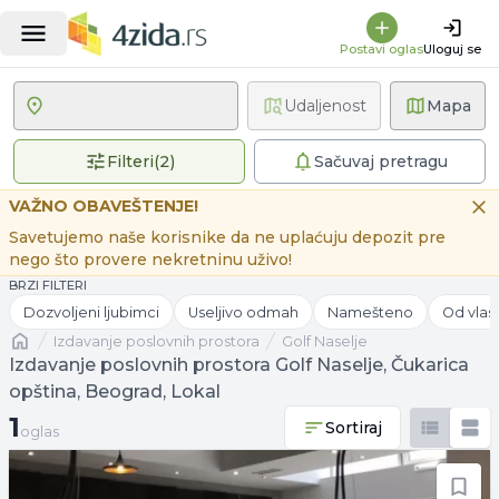
Postavi oglas
Uloguj se
Udaljenost
Mapa
2 primenjena filtera
Filteri
(
2
)
Sačuvaj pretragu
VAŽNO OBAVEŠTENJE!
Savetujemo naše korisnike da ne uplaćuju depozit pre
nego što provere nekretninu uživo!
BRZI FILTERI
Dozvoljeni ljubimci
Useljivo odmah
Namešteno
Od vlas
Naslovna
izdavanje poslovnih prostora
Golf Naselje
Izdavanje poslovnih prostora Golf Naselje, Čukarica
opština, Beograd, Lokal
1 oglas
1
Sortiraj
oglas