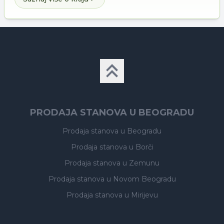
PRODAJA STANOVA U BEOGRADU
Prodaja stanova
u Beogradu
Prodaja stanova
u Borči
Prodaja stanova
u Zemunu
Prodaja stanova
u Novom Beogradu
Prodaja stanova
u Mirijevu