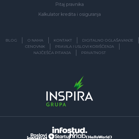
Pitaj pravnika
Kalkulator kredita i osiguranja
BLOG
O NAMA
KONTAKT
DIGITALNO OGLAŠAVANJE
CENOVNIK
PRAVILA I USLOVI KORIŠĆENJA
NAJČEŠĆA PITANJA
PRIVATNOST