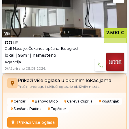
2.500 €
9
GOLF
Golf Naselje, Čukarica opština, Beograd
lokal | 95m² | namešteno
Agencija
Ažurirano
05.08.2026.
Prikaži više oglasa u okolnim lokacijama
Proširi pretragu i uključi oglase iz obližnjih mesta.
Centar
Banovo Brdo
Careva Ćuprija
Košutnjak
Sunčana Padina
Topčider
Prikaži više oglasa