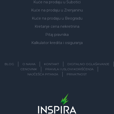
Kuće na prodaju
u Subotici
Kuće na prodaju
u Zrenjaninu
Kuće na prodaju
u Beogradu
Kretanje cena nekretnina
Pitaj pravnika
Kalkulator kredita i osiguranja
BLOG
O NAMA
KONTAKT
DIGITALNO OGLAŠAVANJE
CENOVNIK
PRAVILA I USLOVI KORIŠĆENJA
NAJČEŠĆA PITANJA
PRIVATNOST