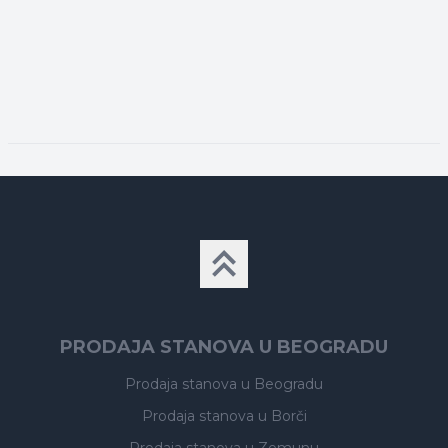
PRODAJA STANOVA U BEOGRADU
Prodaja stanova
u Beogradu
Prodaja stanova
u Borči