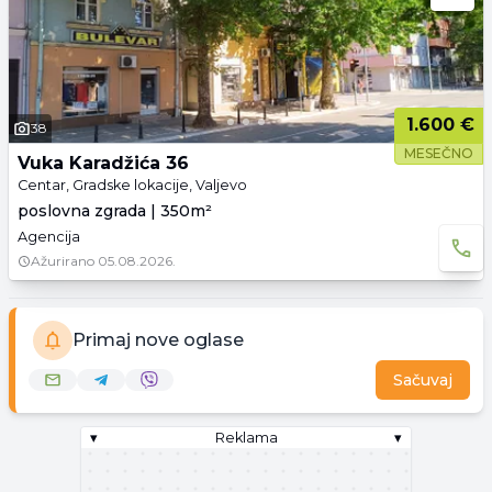
1.600 €
38
MESEČNO
Vuka Karadžića 36
Centar, Gradske lokacije, Valjevo
poslovna zgrada | 350m²
Agencija
Ažurirano
05.08.2026.
Primaj nove oglase
Sačuvaj
▾
Reklama
▾