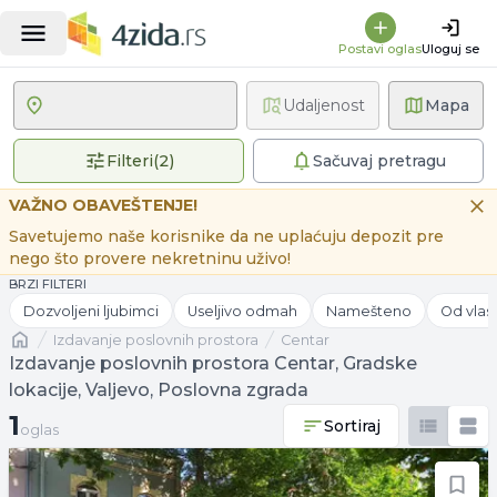
Postavi oglas
Uloguj se
Udaljenost
Mapa
2 primenjena filtera
Filteri
(
2
)
Sačuvaj pretragu
VAŽNO OBAVEŠTENJE!
Savetujemo naše korisnike da ne uplaćuju depozit pre
nego što provere nekretninu uživo!
BRZI FILTERI
Dozvoljeni ljubimci
Useljivo odmah
Namešteno
Od vlas
Naslovna
izdavanje poslovnih prostora
Centar
Izdavanje poslovnih prostora Centar, Gradske
lokacije, Valjevo, Poslovna zgrada
1 oglas
1
Sortiraj
oglas