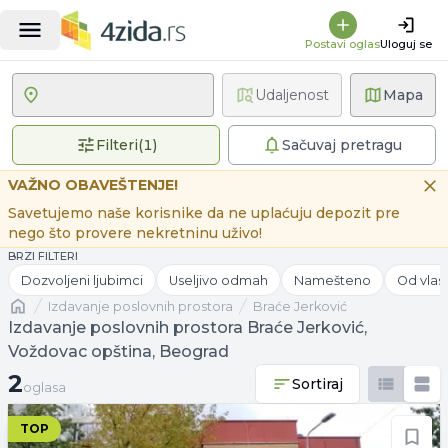
Postavi oglas
Uloguj se
Udaljenost
Mapa
1 primenjen filter
Filteri
(
1
)
Sačuvaj pretragu
VAŽNO OBAVEŠTENJE!
Savetujemo naše korisnike da ne uplaćuju depozit pre
nego što provere nekretninu uživo!
BRZI FILTERI
Dozvoljeni ljubimci
Useljivo odmah
Namešteno
Od vlas
Naslovna
izdavanje poslovnih prostora
Braće Jerković
Izdavanje poslovnih prostora Braće Jerković,
Voždovac opština, Beograd
2 oglasa
2
Sortiraj
oglasa
TOP