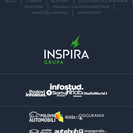
BLOG
O NAMA
KONTAKT
DIGITALNO OGLAŠAVANJE
CENOVNIK
PRAVILA I USLOVI KORIŠĆENJA
NAJČEŠĆA PITANJA
PRIVATNOST