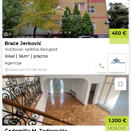
450 €
16
Braće Jerković
Voždovac opština, Beograd
lokal | 36m² | prazno
Agencija
Ažurirano
04.08.2026.
1.200 €
19
MESEČNO
Čedomilja M. Todorovića