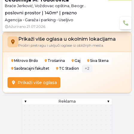
Braće Jerković, Voždovac opština, Beograd
poslovni prostor | 140m² | prazno
Agencija • Garaža i parking • Useljivo
Ažurirano
21.07.2026.
Prikaži više oglasa u okolnim lokacijama
Proširi pretragu i uključi oglase iz obližnjih mesta.
Mitrovo Brdo
Trošarina
Gaj
Siva Stena
Saobraćajni fakultet
TC Stadion
+
2
Prikaži više oglasa
▾
Reklama
▾