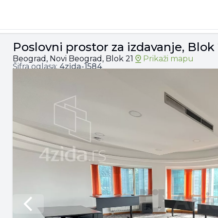
k 21, 2.700€, 198m²
Poslovni prostor za izdavanje, Blok
Beograd, Novi Beograd, Blok 21
Prikaži mapu
Šifra oglasa:
4zida-
1584
Previous slide