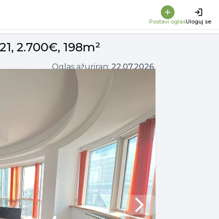
Postavi oglas
Uloguj se
 21, 2.700€, 198m²
Oglas ažuriran:
22.07.2026.
Next slide