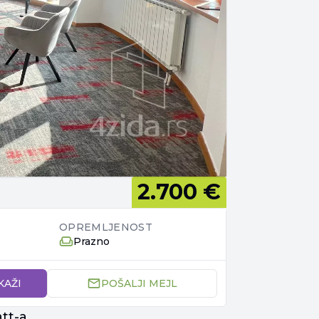
2.700 €
OPREMLJENOST
Prazno
KAŽI
POŠALJI MEJL
att-a