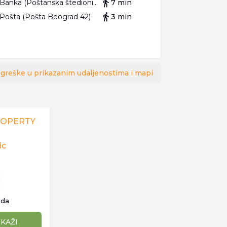
Banka (Poštanska štedionica)
7 min
Pošta (Pošta Beograd 42)
3 min
 greške u prikazanim udaljenostima i mapi
ROPERTY
ic
ida
IKAŽI