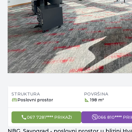
STRUKTURA
POVRŠINA
Poslovni prostor
198 m²
067 7281**** PRIKAŽI
066 810**** PRI
NBG, Savograd - poslovni prostor u blizini Hy