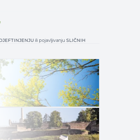
e
OJEFTINJENJU
ili pojavljivanju
SLIČNIH