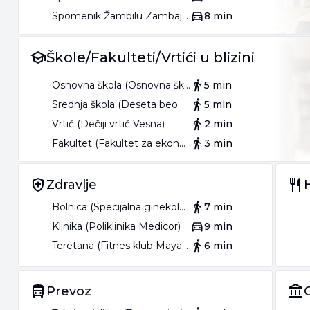
Spomenik Žambilu Zambajevu
8 min
Škole/Fakulteti/Vrtići u blizini
Osnovna škola (Osnovna škola Jovan Dučić)
5 min
Srednja škola (Deseta beogradska gimnazija Mihajlo Pupin)
5 min
Vrtić (Dečiji vrtić Vesna)
2 min
Fakultet (Fakultet za ekonomiju, finansije i administraciju)
3 min
Zdravlje
Bolnica (Specijalna ginekološka bolnica za lečenje steriliteta)
7 min
Klinika (Poliklinika Medicor)
9 min
Teretana (Fitnes klub Maya Fit)
6 min
Prevoz