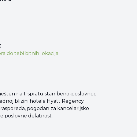
0
ora
do tebi bitnih lokacija
 smešten na 1. spratu stambeno-poslovnog
noj blizini hotela Hyatt Regency.
og rasporeda, pogodan za kancelarijsko
e poslovne delatnosti.