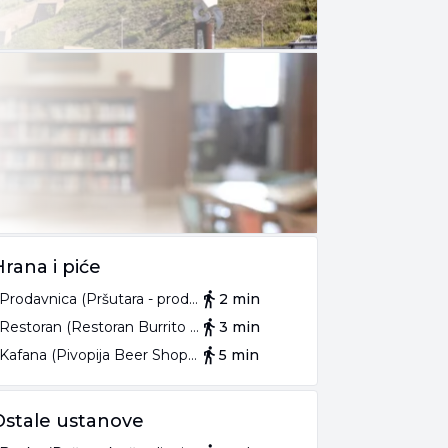
Hrana i piće
Prodavnica (Pršutara - prodavnica suhomesnatih proizvoda)
2 min
Restoran (Restoran Burrito Madre)
3 min
Kafana (Pivopija Beer Shop & Tap Room)
5 min
Ostale ustanove