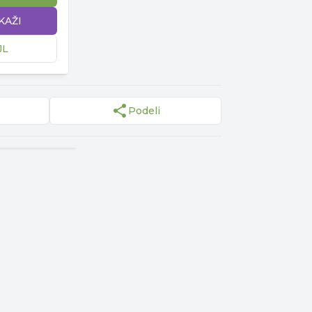
IKAŽI
JL
Podeli
▾