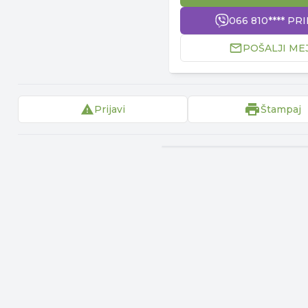
066 810**** PR
POŠALJI ME
Prijavi
Štampaj
▾
Reklama