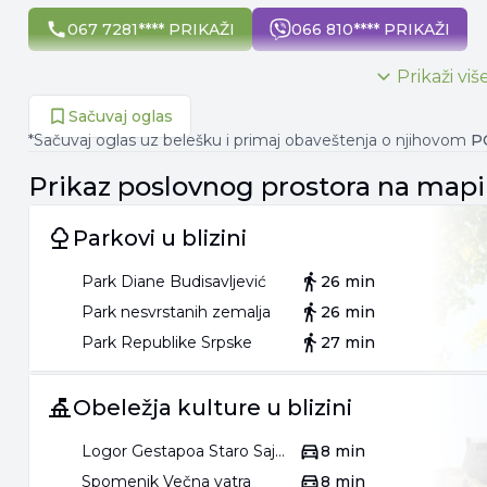
067 7281**** PRIKAŽI
066 810**** PRIKAŽI
Prikaži viš
Sačuvaj oglas
*Sačuvaj oglas uz belešku i primaj obaveštenja o njihovom
P
Prikaz
poslovnog prostora
na mapi
Parkovi u blizini
Park Diane Budisavljević
26 min
Park nesvrstanih zemalja
26 min
Park Republike Srpske
27 min
Obeležja kulture u blizini
Logor Gestapoa Staro Sajmište
8 min
Spomenik Večna vatra
8 min