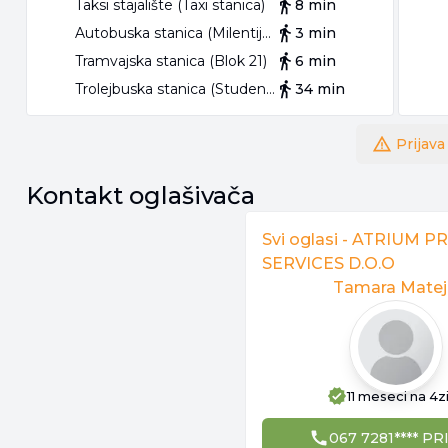
Taksi stajalište (Taxi stanica)
8 min
Autobuska stanica (Milentija Popovića)
3 min
Tramvajska stanica (Blok 21)
6 min
Trolejbuska stanica (Studentski trg)
34 min
Prijava
Kontakt oglašivača
Svi oglasi -
ATRIUM P
SERVICES D.O.O
Tamara Matej
11 meseci
na 4z
067 7281**** PR