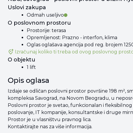
Uslovi zakupa
Odmah useljivo
O poslovnom prostoru
Prostorije: terasa
Opremljenost: Prazno - interfon, klima
Oglas oglašava agencija pod reg. brojem 125
Izračunaj koliko ti treba od
ovog poslovnog prost
O objektu
1 lift
Opis oglasa
Izdaje se odličan poslovni prostor površine 198 m²,
kompleksa Savograd, na Novom Beogradu, u neposred
Poslovni prostor je svetao, funkcionalan i fleksibiln
poslovanje, IT kompanije, konsultantske i druge mirn
Prostor je u vlasništvu pravnog lica.
Kontaktirajte nas za više informacija.