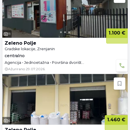
1.100 €
11
Zeleno Polje
Gradske lokacije, Zrenjanin
centralno
Agencija • Jednoetažna • Površina dvorišta: 4 a •
Ažurirano
29.07.2026.
1.460 €
6
Zeleno Polje