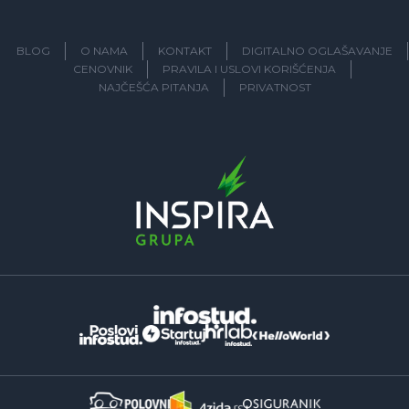
BLOG
O NAMA
KONTAKT
DIGITALNO OGLAŠAVANJE
CENOVNIK
PRAVILA I USLOVI KORIŠĆENJA
NAJČEŠĆA PITANJA
PRIVATNOST