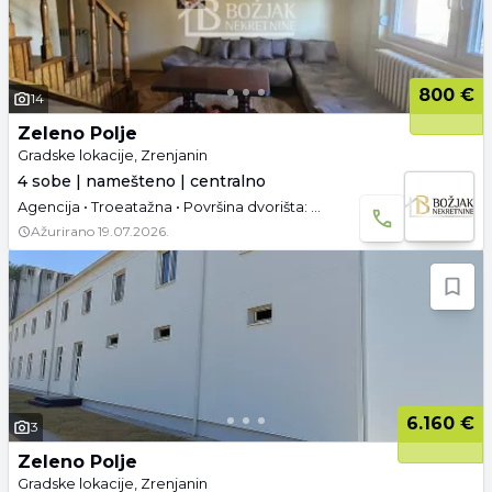
800 €
14
Zeleno Polje
Gradske lokacije, Zrenjanin
4 sobe | namešteno | centralno
Agencija • Troeatažna • Površina dvorišta: 4.6 a • Useljivo
Ažurirano
19.07.2026.
6.160 €
3
Zeleno Polje
Gradske lokacije, Zrenjanin