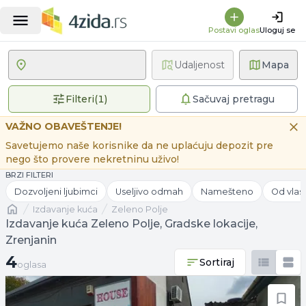
Postavi oglas
Uloguj se
Udaljenost
Mapa
1 primenjen filter
Filteri
(
1
)
Sačuvaj pretragu
VAŽNO OBAVEŠTENJE!
Savetujemo naše korisnike da ne uplaćuju depozit pre
nego što provere nekretninu uživo!
BRZI FILTERI
Dozvoljeni ljubimci
Useljivo odmah
Namešteno
Od vlas
Naslovna
izdavanje kuća
Zeleno Polje
Izdavanje kuća Zeleno Polje, Gradske lokacije,
Zrenjanin
4 oglasa
4
Sortiraj
oglasa