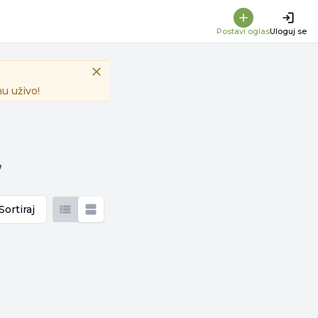
Postavi oglas
Uloguj se
u uživo!
,
Sortiraj