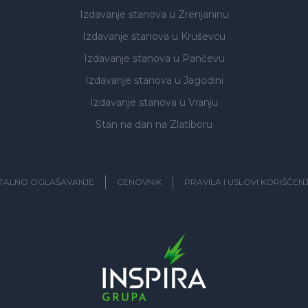
Izdavanje stanova
u Zrenjaninu
Izdavanje stanova
u Kruševcu
Izdavanje stanova
u Pančevu
Izdavanje stanova
u Jagodini
Izdavanje stanova
u Vranju
Stan na dan na Zlatiboru
ITALNO OGLAŠAVANJE
CENOVNIK
PRAVILA I USLOVI KORIŠĆEN