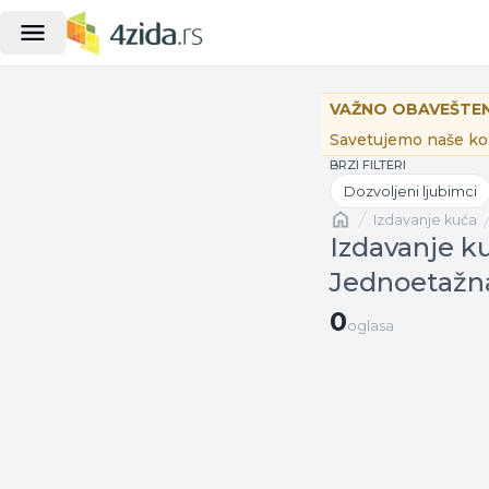
VAŽNO OBAVEŠTEN
Savetujemo naše kor
BRZI FILTERI
Dozvoljeni ljubimci
Naslovna
izdavanje kuća
Izdavanje ku
Jednoetažn
0 oglasa
0
oglasa