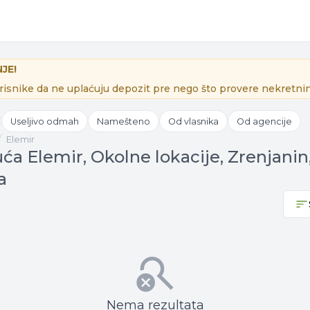
JE!
isnike da ne uplaćuju depozit pre nego što provere nekretnin
Useljivo odmah
Namešteno
Od vlasnika
Od agencije
Elemir
ća Elemir, Okolne lokacije, Zrenjanin
a
Nema rezultata