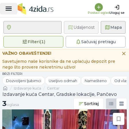
Postavi oglas
Uloguj se
Udaljenost
Mapa
1 primenjen filter
Filteri
(
1
)
Sačuvaj pretragu
VAŽNO OBAVEŠTENJE!
Savetujemo naše korisnike da ne uplaćuju depozit pre
nego što provere nekretninu uživo!
BRZI FILTERI
Dozvoljeni ljubimci
Useljivo odmah
Namešteno
Od vlas
Naslovna
izdavanje kuća
Centar
Izdavanje kuća Centar, Gradske lokacije, Pančevo
3 oglasa
3
Sortiraj
oglasa