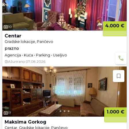
4.000 €
10
Centar
Gradske lokacije, Pančevo
prazno
Agencija • Kuća • Parking • Useljivo
Ažurirano
07.08.2026.
1.000 €
17
Maksima Gorkog
Centar, Gradske lokacije, Pančevo