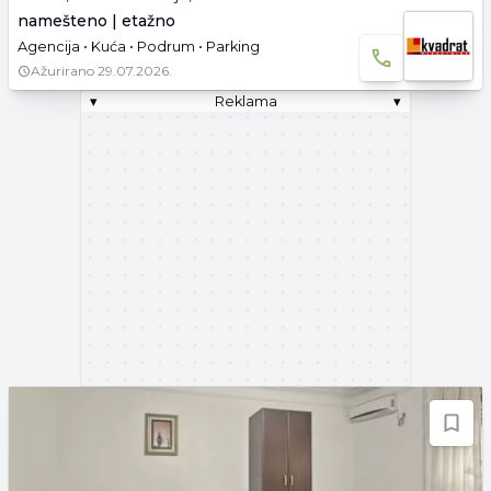
namešteno | etažno
Agencija • Kuća • Podrum • Parking
Ažurirano
29.07.2026.
▾
Reklama
▾