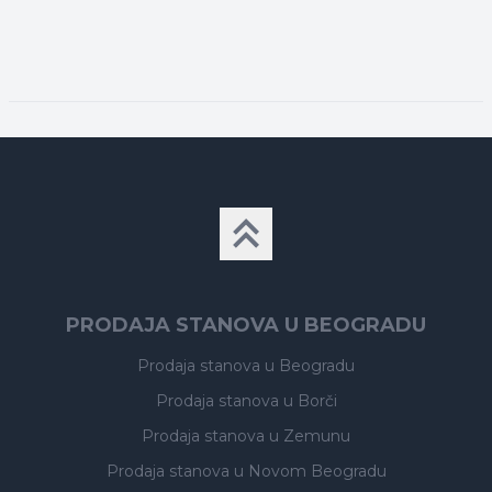
PRODAJA STANOVA U BEOGRADU
Prodaja stanova
u Beogradu
Prodaja stanova
u Borči
Prodaja stanova
u Zemunu
Prodaja stanova
u Novom Beogradu