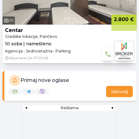
2.800 €
20
Centar
Gradske lokacije, Pančevo
10 soba | namešteno
Agencija • Jednoetažna • Parking
Ažurirano
24.07.2026.
Primaj nove oglase
Sačuvaj
▾
Reklama
▾