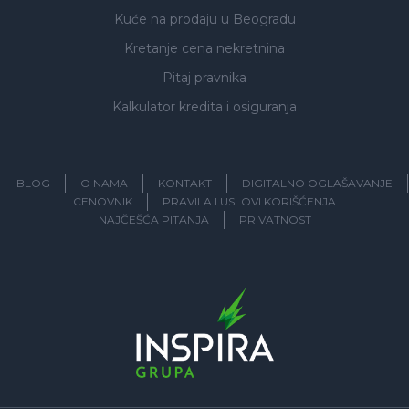
Kuće na prodaju
u Beogradu
Kretanje cena nekretnina
Pitaj pravnika
Kalkulator kredita i osiguranja
BLOG
O NAMA
KONTAKT
DIGITALNO OGLAŠAVANJE
CENOVNIK
PRAVILA I USLOVI KORIŠĆENJA
NAJČEŠĆA PITANJA
PRIVATNOST