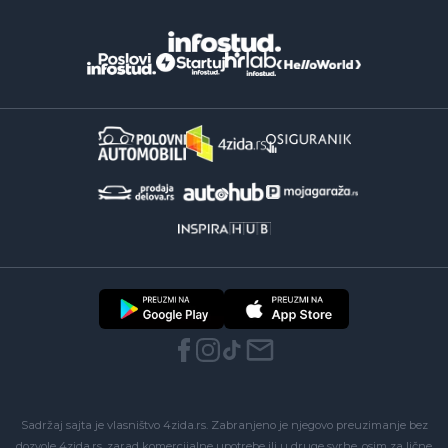
Sadržaj sajta je vlasništvo 4zida.rs. Zabranjeno je njegovo preuzimanje bez
dozvole 4zida.rs, zarad komercijalne upotrebe ili u druge svrhe, osim za lične