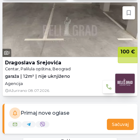
100 €
1
Dragoslava Srejovića
Centar, Palilula opština, Beograd
garaža | 12m² | nije uknjiženo
Agencija
Ažurirano
08.07.2026.
Primaj nove oglase
Sačuvaj