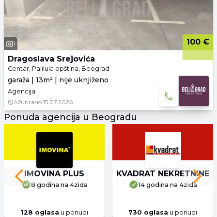
100 €
1
Dragoslava Srejovića
Centar, Palilula opština, Beograd
garaža | 13m² | nije uknjiženo
Agencija
Ažurirano
15.07.2026.
Ponuda agencija u Beogradu
IMOVINA PLUS
KVADRAT NEKRETNINE
Previous slide
Next 
8 godina
na 4zida
14 godina
na 4zida
128
oglasa
u ponudi
730
oglasa
u ponudi