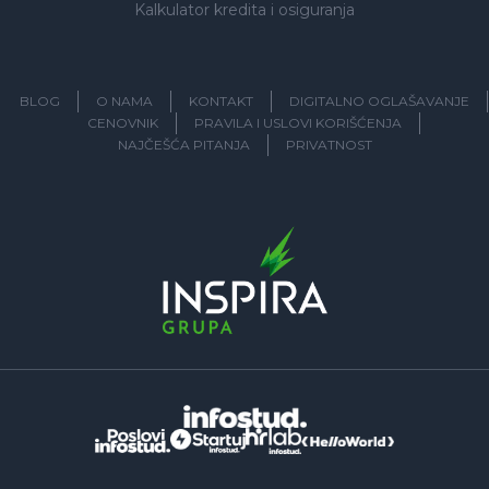
Kalkulator kredita i osiguranja
BLOG
O NAMA
KONTAKT
DIGITALNO OGLAŠAVANJE
CENOVNIK
PRAVILA I USLOVI KORIŠĆENJA
NAJČEŠĆA PITANJA
PRIVATNOST