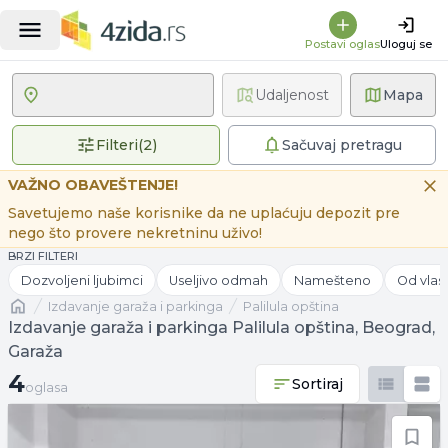
Postavi oglas
Uloguj se
Udaljenost
Mapa
2 primenjena filtera
Filteri
(
2
)
Sačuvaj pretragu
VAŽNO OBAVEŠTENJE!
Savetujemo naše korisnike da ne uplaćuju depozit pre
nego što provere nekretninu uživo!
BRZI FILTERI
Dozvoljeni ljubimci
Useljivo odmah
Namešteno
Od vlas
Naslovna
izdavanje garaža i parkinga
Palilula opština
Izdavanje garaža i parkinga Palilula opština, Beograd,
Garaža
4 oglasa
4
Sortiraj
oglasa