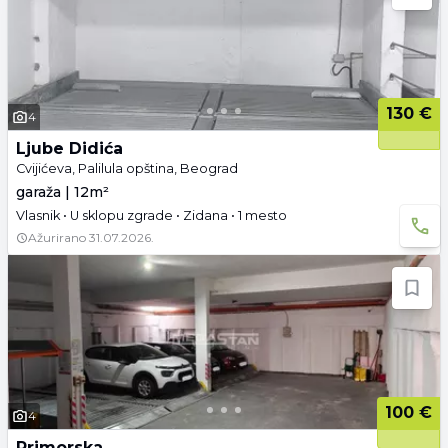
130 €
4
Ljube Didića
Cvijićeva, Palilula opština, Beograd
garaža | 12m²
Vlasnik • U sklopu zgrade • Zidana • 1 mesto
Ažurirano
31.07.2026.
100 €
4
Primorska