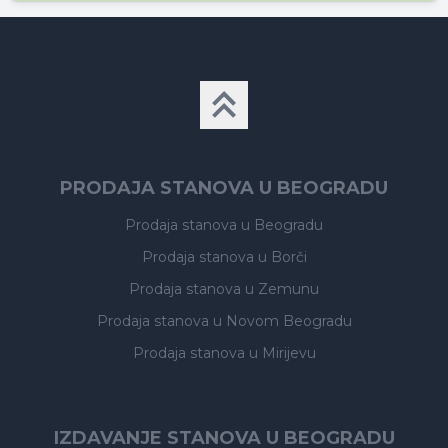
PRODAJA STANOVA U BEOGRADU
Prodaja stanova
u Beogradu
Prodaja stanova
u Borči
Prodaja stanova
u Zemunu
Prodaja stanova
u Novom Beogradu
Prodaja stanova
u Mirijevu
IZDAVANJE STANOVA U BEOGRADU