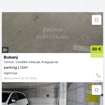
50 €
1
Bubanj
Centar, Gradske lokacije, Kragujevac
parking | 12m²
Agencija
Ažurirano
20.07.2026.