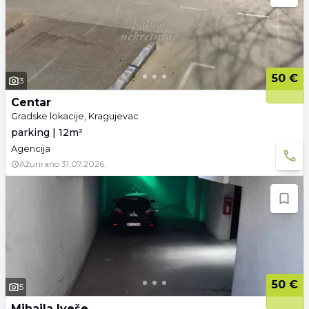
50 €
3
Centar
Gradske lokacije, Kragujevac
parking | 12m²
Agencija
Ažurirano
31.07.2026.
50 €
5
Mihaila Iveše