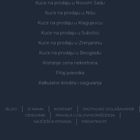
Kuće na prodaju
u Novom Sadu
Kuće na prodaju
u Nišu
Kuće na prodaju
u Kragujevcu
Kuće na prodaju
u Subotici
Kuće na prodaju
u Zrenjaninu
Kuće na prodaju
u Beogradu
Kretanje cena nekretnina
Pitaj pravnika
Kalkulator kredita i osiguranja
BLOG
O NAMA
KONTAKT
DIGITALNO OGLAŠAVANJE
CENOVNIK
PRAVILA I USLOVI KORIŠĆENJA
NAJČEŠĆA PITANJA
PRIVATNOST