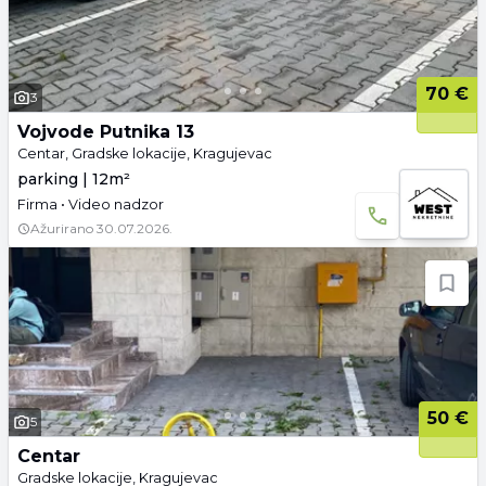
70 €
3
Vojvode Putnika 13
Centar, Gradske lokacije, Kragujevac
parking | 12m²
Firma • Video nadzor
Ažurirano
30.07.2026.
50 €
5
Centar
Gradske lokacije, Kragujevac