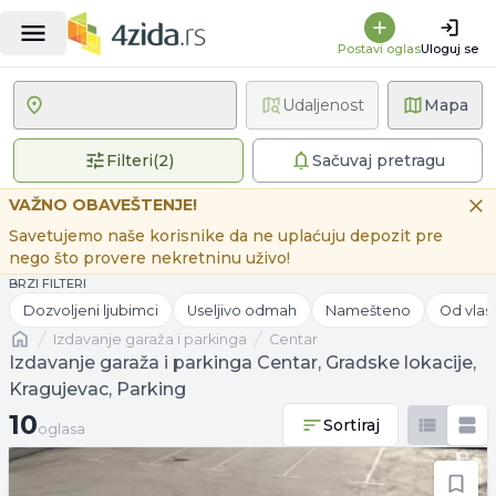
Postavi oglas
Uloguj se
Udaljenost
Mapa
2 primenjena filtera
Filteri
(
2
)
Sačuvaj pretragu
VAŽNO OBAVEŠTENJE!
Savetujemo naše korisnike da ne uplaćuju depozit pre
nego što provere nekretninu uživo!
BRZI FILTERI
Dozvoljeni ljubimci
Useljivo odmah
Namešteno
Od vlas
Naslovna
izdavanje garaža i parkinga
Centar
Izdavanje garaža i parkinga Centar, Gradske lokacije,
Kragujevac, Parking
10 oglasa
10
Sortiraj
oglasa