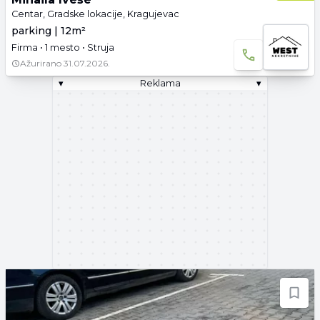
Centar, Gradske lokacije, Kragujevac
parking | 12m²
Firma • 1 mesto • Struja
Ažurirano
31.07.2026.
▾
Reklama
▾