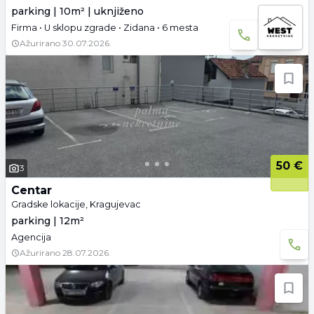
parking | 10m² | uknjiženo
Firma • U sklopu zgrade • Zidana • 6 mesta
Ažurirano
30.07.2026.
50 €
3
Centar
Gradske lokacije, Kragujevac
parking | 12m²
Agencija
Ažurirano
28.07.2026.