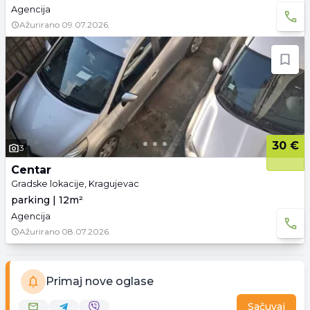
Agencija
Ažurirano
09.07.2026.
30 €
3
Centar
Gradske lokacije, Kragujevac
parking | 12m²
Agencija
Ažurirano
08.07.2026.
Primaj nove oglase
Sačuvaj