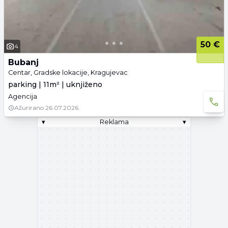
50 €
4
Bubanj
Centar, Gradske lokacije, Kragujevac
parking | 11m² | uknjiženo
Agencija
Ažurirano
26.07.2026.
▾
Reklama
▾