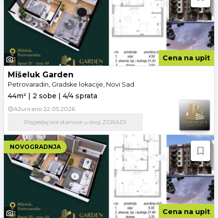
Cena na upit
1
Mišeluk Garden
Petrovaradin, Gradske lokacije, Novi Sad
44m² | 2 sobe | 4/4 sprata
Ažurirano
22.05.2026.
Pogledaj
sve stanove
u ovoj ZGRADI
NOVOGRADNJA
Cena na upit
1