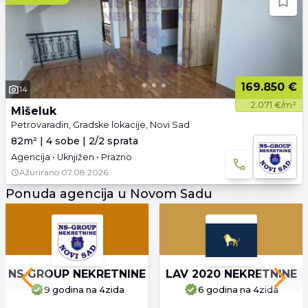
169.850 €
14
2.071 €/m²
Mišeluk
Petrovaradin, Gradske lokacije, Novi Sad
82m² | 4 sobe | 2/2 sprata
Agencija • Uknjižen • Prazno
Ažurirano
07.08.2026.
Ponuda agencija u Novom Sadu
NS GROUP NEKRETNINE
LAV 2020 NEKRETNINE
Previous slide
Next 
9 godina
na 4zida
6 godina
na 4zida