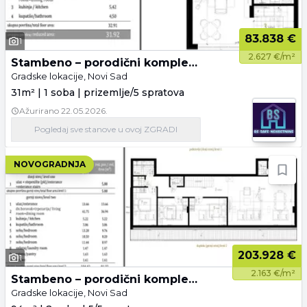
83.838 €
1
2.627 €/m²
Stambeno – porodični kompleks Petrovaradin
Gradske lokacije, Novi Sad
31m² | 1 soba | prizemlje/5 spratova
Ažurirano
22.05.2026.
Pogledaj
sve stanove
u ovoj ZGRADI
NOVOGRADNJA
203.928 €
1
2.163 €/m²
Stambeno – porodični kompleks Petrovaradin
Gradske lokacije, Novi Sad