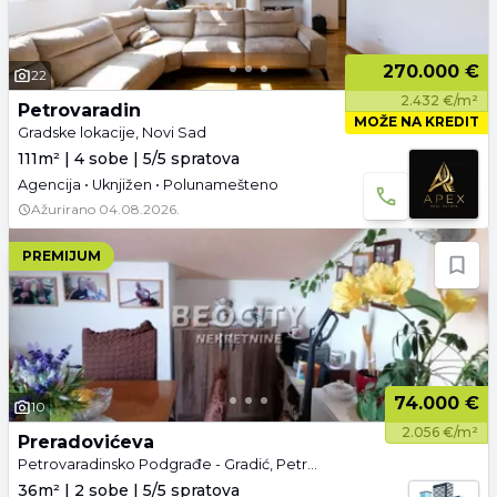
270.000 €
22
2.432 €/m²
Petrovaradin
MOŽE NA KREDIT
Gradske lokacije, Novi Sad
111m² | 4 sobe | 5/5 spratova
Agencija • Uknjižen • Polunamešteno
Ažurirano
04.08.2026.
PREMIJUM
74.000 €
10
2.056 €/m²
Preradovićeva
Petrovaradinsko Podgrađe - Gradić, Petrovaradin, Gradske lokacije, Novi Sad
36m² | 2 sobe | 5/5 spratova