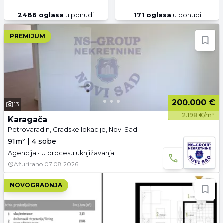
2486
oglasa
u ponudi
171
oglasa
u ponudi
PREMIJUM
200.000 €
13
2.198 €/m²
Karagača
Petrovaradin, Gradske lokacije, Novi Sad
91m² | 4 sobe
Agencija • U procesu uknjižavanja
Ažurirano
07.08.2026.
NOVOGRADNJA