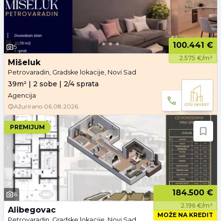
100.441 €
5
2.575 €/m²
Mišeluk
Petrovaradin, Gradske lokacije, Novi Sad
39m² | 2 sobe | 2/4 sprata
Agencija
Ažurirano
06.08.2026.
PREMIJUM
184.500 €
6
2.196 €/m²
Alibegovac
MOŽE NA KREDIT
Petrovaradin, Gradske lokacije, Novi Sad