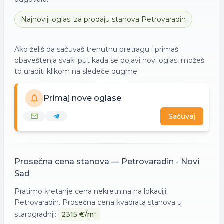
Najnoviji oglasi za
prodaju
stanova
Petrovaradin
Ako želiš da sačuvaš trenutnu pretragu i primaš
obaveštenja svaki put kada se pojavi novi oglas, možeš
to uraditi klikom na sledeće dugme.
Primaj nove oglase
Sačuvaj
Prosečna cena
stanova
—
Petrovaradin - Novi
Sad
Pratimo kretanje cena nekretnina na lokaciji
Petrovaradin
. Prosečna cena kvadrata
stanova
u
starogradnji:
2315
€/m²