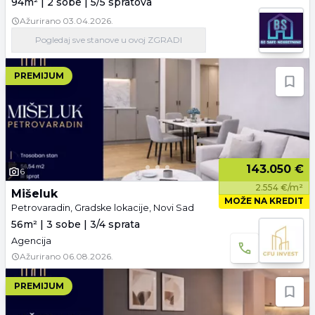
94m² | 2 sobe | 5/5 spratova
Ažurirano
03.04.2026.
Pogledaj
sve stanove
u ovoj ZGRADI
PREMIJUM
143.050 €
6
2.554 €/m²
Mišeluk
MOŽE NA KREDIT
Petrovaradin, Gradske lokacije, Novi Sad
56m² | 3 sobe | 3/4 sprata
Agencija
Ažurirano
06.08.2026.
PREMIJUM