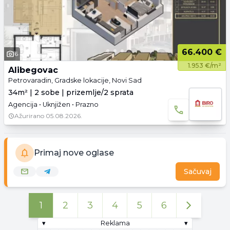
66.400 €
6
1.953 €/m²
Alibegovac
Petrovaradin, Gradske lokacije, Novi Sad
34m² | 2 sobe | prizemlje/2 sprata
Agencija • Uknjižen • Prazno
Ažurirano
05.08.2026.
Primaj nove oglase
Sačuvaj
1
2
3
4
5
6
▾
Reklama
▾