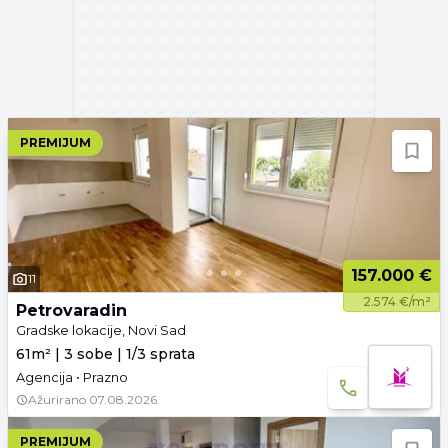
PREMIJUM
157.000 €
11
2.574 €/m²
Petrovaradin
Gradske lokacije, Novi Sad
61m² | 3 sobe | 1/3 sprata
Agencija • Prazno
Ažurirano
07.08.2026.
PREMIJUM