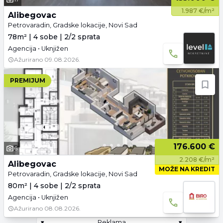
1.987 €/m²
Alibegovac
Petrovaradin, Gradske lokacije, Novi Sad
78m² | 4 sobe | 2/2 sprata
Agencija • Uknjižen
Ažurirano
09.08.2026.
PREMIJUM
176.600 €
6
2.208 €/m²
Alibegovac
MOŽE NA KREDIT
Petrovaradin, Gradske lokacije, Novi Sad
80m² | 4 sobe | 2/2 sprata
Agencija • Uknjižen
Ažurirano
08.08.2026.
▾
Reklama
▾