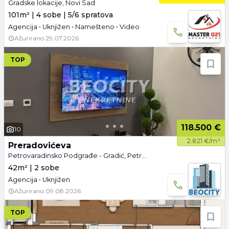
Gradske lokacije, Novi Sad
101m² | 4 sobe | 5/6 spratova
Agencija • Uknjižen • Namešteno • Video
Ažurirano
29.07.2026.
TOP
118.500 €
10
2.821 €/m²
Preradovićeva
Petrovaradinsko Podgrađe - Gradić, Petrovaradin, Gradske lokacije, Novi Sad
42m² | 2 sobe
Agencija • Uknjižen
Ažurirano
09.08.2026.
TOP