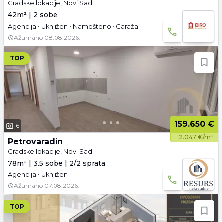
Gradske lokacije, Novi Sad
42m² | 2 sobe
Agencija • Uknjižen • Namešteno • Garaža
Ažurirano
08.08.2026.
TOP
159.650 €
16
2.047 €/m²
Petrovaradin
Gradske lokacije, Novi Sad
78m² | 3.5 sobe | 2/2 sprata
Agencija • Uknjižen
Ažurirano
07.08.2026.
TOP