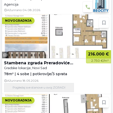
Agencija
Ažurirano
04.08.2026.
NOVOGRADNJA
216.000 €
1
2.750 €/m²
Stambena zgrada Preradovićeva 84
Gradske lokacije, Novi Sad
78m² | 4 sobe | potkrovlje/3 sprata
Ažurirano
18.05.2026.
Pogledaj
sve stanove
u ovoj ZGRADI
NOVOGRADNJA