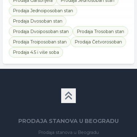
Prodaja
Garsonjera
Prodaja
Jednosoban stan
Prodaja
Jednoiposoban stan
Prodaja
Dvosoban stan
Prodaja
Dvoiposoban stan
Prodaja
Trosoban stan
Prodaja
Troiposoban stan
Prodaja
Četvorosoban
Prodaja
4.5 i više soba
PRODAJA STANOVA U BEOGRADU
Prodaja stanova
u Beogradu