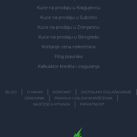
Kuće na prodaju
u Kragujevcu
Kuće na prodaju
u Subotici
Kuće na prodaju
u Zrenjaninu
Kuće na prodaju
u Beogradu
Kretanje cena nekretnina
Pitaj pravnika
Kalkulator kredita i osiguranja
BLOG
O NAMA
KONTAKT
DIGITALNO OGLAŠAVANJE
CENOVNIK
PRAVILA I USLOVI KORIŠĆENJA
NAJČEŠĆA PITANJA
PRIVATNOST