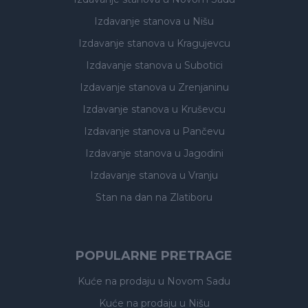
Izdavanje stanova
u Nišu
Izdavanje stanova
u Kragujevcu
Izdavanje stanova
u Subotici
Izdavanje stanova
u Zrenjaninu
Izdavanje stanova
u Kruševcu
Izdavanje stanova
u Pančevu
Izdavanje stanova
u Jagodini
Izdavanje stanova
u Vranju
Stan na dan na Zlatiboru
POPULARNE PRETRAGE
Kuće na prodaju
u Novom Sadu
Kuće na prodaju
u Nišu