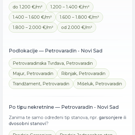
do 1.200 €/m²
1.200 – 1.400 €/m²
1.400 – 1.600 €/m²
1.600 – 1.800 €/m²
1.800 – 2.000 €/m²
od 2.000 €/m²
Podlokacije —
Petrovaradin - Novi Sad
Petrovaradinska Tvrđava
,
Petrovaradin
Majur
,
Petrovaradin
Ribnjak
,
Petrovaradin
Trandžament
,
Petrovaradin
Mišeluk
,
Petrovaradin
Po tipu nekretnine —
Petrovaradin - Novi Sad
Zanima te samo određeni tip stanova, npr.
garsonjere
ili
dvosobni stanovi
?