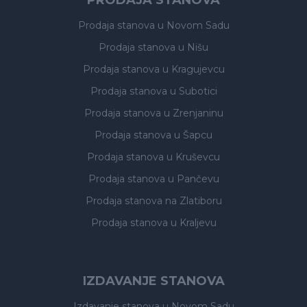
PRODAJA STANOVA
Prodaja stanova
u Novom Sadu
Prodaja stanova
u Nišu
Prodaja stanova
u Kragujevcu
Prodaja stanova
u Subotici
Prodaja stanova
u Zrenjaninu
Prodaja stanova
u Šapcu
Prodaja stanova
u Kruševcu
Prodaja stanova
u Pančevu
Prodaja stanova
na Zlatiboru
Prodaja stanova
u Kraljevu
IZDAVANJE STANOVA
Izdavanje stanova
u Novom Sadu