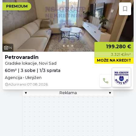
PREMIJUM
199.280 €
14
3.321 €/m²
Petrovaradin
MOŽE NA KREDIT
Gradske lokacije, Novi Sad
60m² | 3 sobe | 1/3 sprata
Agencija • Uknjižen
Ažurirano
07.08.2026.
▾
Reklama
▾