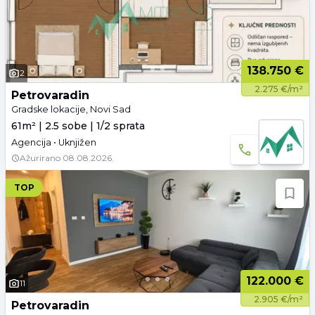
138.750 €
2
2.275 €/m²
Petrovaradin
Gradske lokacije, Novi Sad
61m² | 2.5 sobe | 1/2 sprata
Agencija • Uknjižen
Ažurirano
08.08.2026.
TOP
122.000 €
11
2.905 €/m²
Petrovaradin