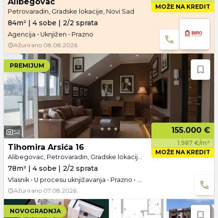
Alibegovac
MOŽE NA KREDIT
Petrovaradin, Gradske lokacije, Novi Sad
84m² | 4 sobe | 2/2 sprata
Agencija • Uknjižen • Prazno
Ažurirano
08.08.2026.
PREMIJUM
155.000 €
52
1.987 €/m²
Tihomira Arsića 16
MOŽE NA KREDIT
Alibegovac, Petrovaradin, Gradske lokacije, Novi Sad
78m² | 4 sobe | 2/2 sprata
Vlasnik • U procesu uknjižavanja • Prazno • Video
Ažurirano
07.08.2026.
NOVOGRADNJA