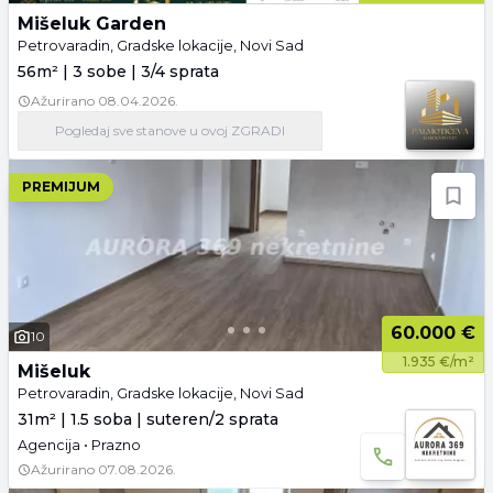
Mišeluk Garden
Petrovaradin, Gradske lokacije, Novi Sad
56m² | 3 sobe | 3/4 sprata
Ažurirano
08.04.2026.
Pogledaj
sve stanove
u ovoj ZGRADI
PREMIJUM
60.000 €
10
1.935 €/m²
Mišeluk
Petrovaradin, Gradske lokacije, Novi Sad
31m² | 1.5 soba | suteren/2 sprata
Agencija • Prazno
Ažurirano
07.08.2026.