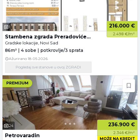
216.000 €
1
2.498 €/m²
Stambena zgrada Preradovićeva 84
Gradske lokacije, Novi Sad
86m² | 4 sobe | potkrovlje/3 sprata
Ažurirano
18.05.2026.
Pogledaj
sve stanove
u ovoj ZGRADI
PREMIJUM
236.900 €
24
2.346 €/m²
Petrovaradin
MOŽE NA KREDIT