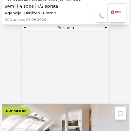
84m² | 4 sobe | 1/2 sprata
Agencija • Uknjižen • Prazno
Ažurirano
05.08.2026.
▾
Reklama
▾
PREMIJUM