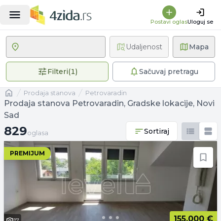
Postavi oglas
Uloguj se
Udaljenost
Mapa
1 primenjen filter
Filteri
(
1
)
Sačuvaj pretragu
Naslovna
prodaja stanova
Petrovaradin
Prodaja stanova Petrovaradin, Gradske lokacije, Novi
Sad
829 oglasa
829
Sortiraj
oglasa
PREMIJUM
155.000 €
17