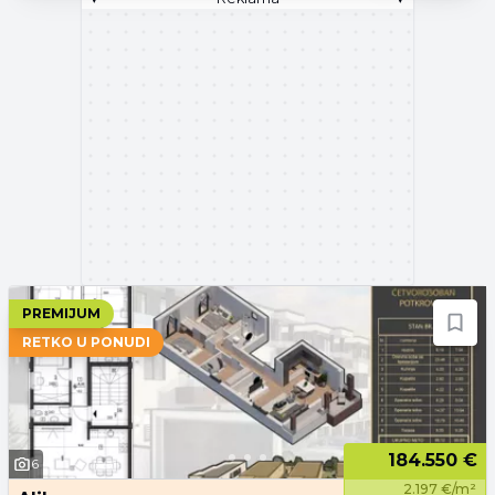
PREMIJUM
RETKO U PONUDI
184.550 €
6
2.197 €/m²