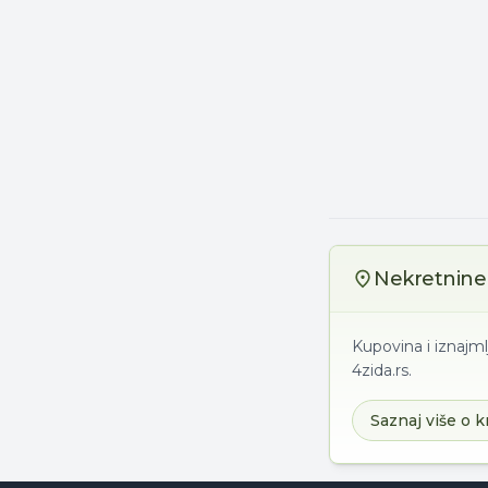
Nekretnine 
Kupovina i iznajml
4zida.rs.
Saznaj više o k