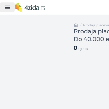
Naslovna
prodaja placeva
Prodaja pla
Do 40.000 e
0 oglasa
0
oglasa