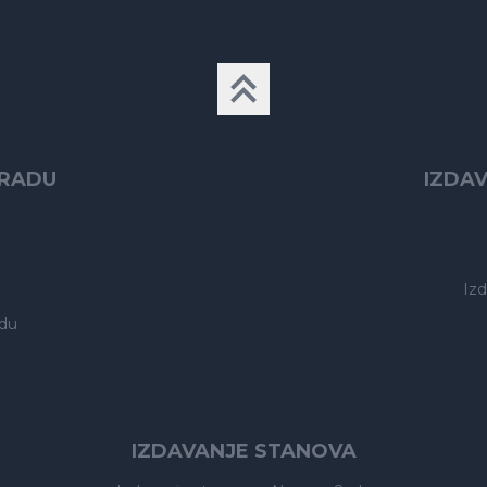
GRADU
IZDA
Iz
du
IZDAVANJE STANOVA