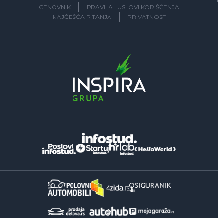
CENOVNIK
PRAVILA I USLOVI KORIŠĆENJA
NAJČEŠĆA PITANJA
PRIVATNOST