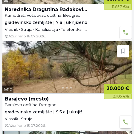
11.857 €/a
Narednika Dragutina Radakovića 9
Kumodraž, Voždovac opština, Beograd
građevinsko zemljište | 7 a | uknjiženo
Vlasnik • Struja • Kanalizacija • Telefonska linija • Asfaltni pristup
Ažurirano
16.07.2026.
20.000 €
10
2.105 €/a
Barajevo (mesto)
Barajevo opština, Beograd
građevinsko zemljište | 9.5 a | uknjiženo
Vlasnik • Struja
Ažurirano
15.07.2026.