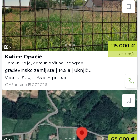
115.000 €
3
7.931 €/a
Katice Opačić
Zemun Polje, Zemun opština, Beograd
građevinsko zemljište | 14.5 a | uknjiženo
Vlasnik • Struja • Asfaltni pristup
Ažurirano
15.07.2026.
69.000 €