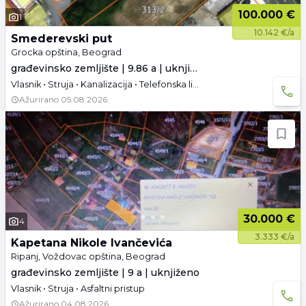
100.000 €
1
10.142 €/a
Smederevski put
Grocka opština, Beograd
građevinsko zemljište | 9.86 a | uknjiženo
Vlasnik • Struja • Kanalizacija • Telefonska linija • Asfaltni pristup
Ažurirano
05.08.2026.
30.000 €
4
3.333 €/a
Kapetana Nikole Ivančevića
Ripanj, Voždovac opština, Beograd
građevinsko zemljište | 9 a | uknjiženo
Vlasnik • Struja • Asfaltni pristup
Ažurirano
04.08.2026.