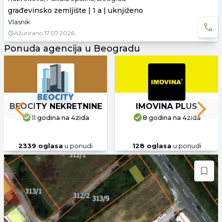
građevinsko zemljište | 1 a | uknjiženo
Vlasnik
Ažurirano
17.07.2026.
Ponuda agencija u Beogradu
BEOCITY NEKRETNINE
IMOVINA PLUS
Previous slide
Next 
11 godina
na 4zida
8 godina
na 4zida
2339
oglasa
u ponudi
128
oglasa
u ponudi