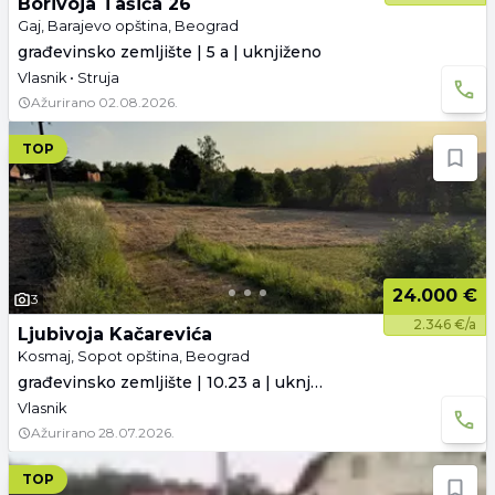
Borivoja Tašića 26
Gaj, Barajevo opština, Beograd
građevinsko zemljište | 5 a | uknjiženo
Vlasnik • Struja
Ažurirano
02.08.2026.
TOP
24.000 €
3
2.346 €/a
Ljubivoja Kačarevića
Kosmaj, Sopot opština, Beograd
građevinsko zemljište | 10.23 a | uknjiženo
Vlasnik
Ažurirano
28.07.2026.
TOP