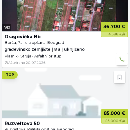
36.700 €
3
4.588 €/a
Dragovićka Bb
Borča, Palilula opština, Beograd
građevinsko zemljište | 8 a | uknjiženo
Vlasnik • Struja • Asfaltni pristup
Ažurirano
20.07.2026.
TOP
85.000 €
85.000 €/a
Ruzveltova 50
Ruzveltova, Palilula opština, Beograd