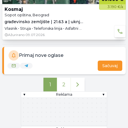
14
3.190 €/a
Kosmaj
Sopot opština, Beograd
građevinsko zemljište | 21.63 a | uknjiženo
Vlasnik • Struja • Telefonska linija • Asfaltni pristup
Ažurirano
09.07.2026.
Primaj nove oglase
Sačuvaj
1
2
▾
Reklama
▾