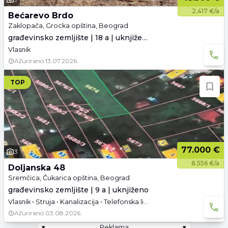
2.417 €/a
Bećarevo Brdo
Zaklopača, Grocka opština, Beograd
građevinsko zemljište | 18 a | uknjiženo
Vlasnik
Ažurirano
13.07.2026.
TOP
77.000 €
3
8.556 €/a
Doljanska 48
Sremčica, Čukarica opština, Beograd
građevinsko zemljište | 9 a | uknjiženo
Vlasnik • Struja • Kanalizacija • Telefonska linija
Ažurirano
03.08.2026.
▾
Reklama
▾