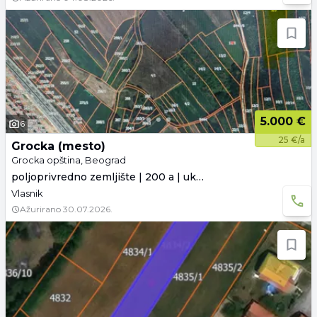
5.000 €
6
25 €/a
Grocka (mesto)
Grocka opština, Beograd
poljoprivredno zemljište | 200 a | uknjiženo
Vlasnik
Ažurirano
30.07.2026.