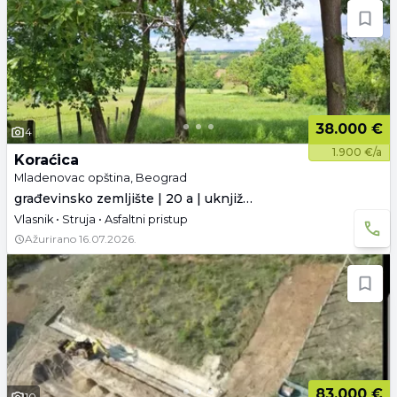
38.000 €
4
1.900 €/a
Koraćica
Mladenovac opština, Beograd
građevinsko zemljište | 20 a | uknjiženo
Vlasnik • Struja • Asfaltni pristup
Ažurirano
16.07.2026.
83.000 €
10