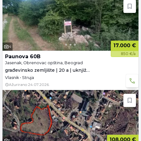
17.000 €
4
850 €/a
Paunova 60B
Jasenak, Obrenovac opština, Beograd
građevinsko zemljište | 20 a | uknjiženo
Vlasnik • Struja
Ažurirano
24.07.2026.
108.000 €
1