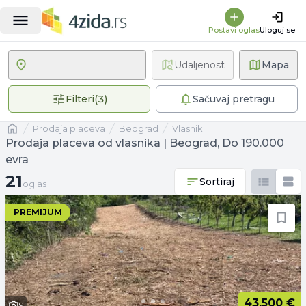
Postavi oglas
Uloguj se
Udaljenost
Mapa
3 primenjena filtera
Filteri
(
3
)
Sačuvaj pretragu
Naslovna
prodaja placeva
Beograd
vlasnik
Prodaja placeva od vlasnika | Beograd, Do 190.000
evra
21 oglas
21
Sortiraj
oglas
PREMIJUM
43.500 €
9