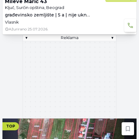
Mileve Marić 43
Ključ, Surčin opština, Beograd
građevinsko zemljište | 5 a | nije uknjiženo
Vlasnik
Ažurirano
25.07.2026.
▾
Reklama
▾
TOP