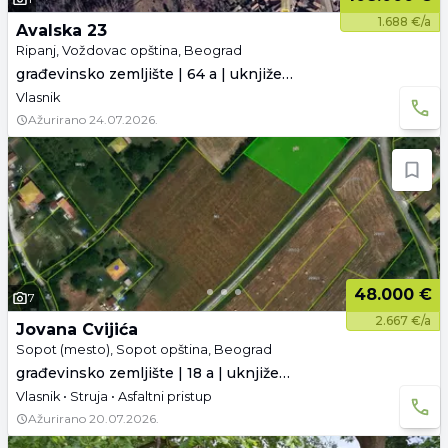
1.688 €/a
Avalska 23
Ripanj, Voždovac opština, Beograd
građevinsko zemljište | 64 a | uknjiženo
Vlasnik
Ažurirano
24.07.2026.
48.000 €
7
2.667 €/a
Jovana Cvijića
Sopot (mesto), Sopot opština, Beograd
građevinsko zemljište | 18 a | uknjiženo
Vlasnik • Struja • Asfaltni pristup
Ažurirano
20.07.2026.