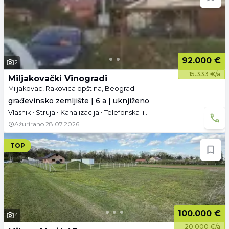
92.000 €
2
15.333 €/a
Miljakovački Vinogradi
Miljakovac, Rakovica opština, Beograd
građevinsko zemljište | 6 a | uknjiženo
Vlasnik • Struja • Kanalizacija • Telefonska linija • Asfaltni pristup
Ažurirano
28.07.2026.
TOP
100.000 €
4
20.000 €/a