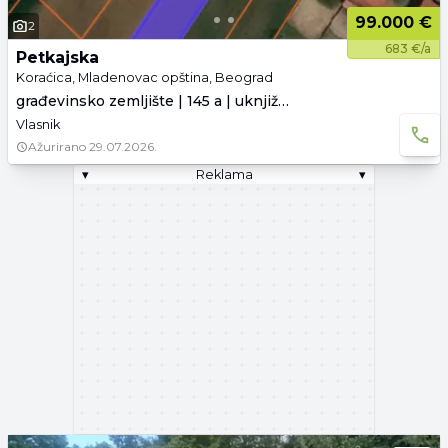
99.000 €
2
683 €/a
Petkajska
Koraćica, Mladenovac opština, Beograd
građevinsko zemljište | 145 a | uknjiženo
Vlasnik
Ažurirano
29.07.2026.
▾
Reklama
▾