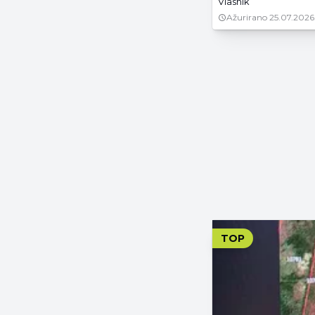
Vlasnik
Ažurirano
25.07.2026
TOP