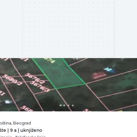
pština, Beograd
te | 9 a | uknjiženo