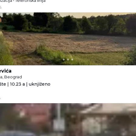
izacija • Telefonska linija
6.
evića
na, Beograd
te | 10.23 a | uknjiženo
.