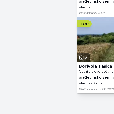
građevinsko zemljiš
Vlasnik
Ažurirano
13.07.2026.
TOP
13
Borivoja Tašića
Gaj, Barajevo opštin
građevinsko zemljiš
Vlasnik • Struja
Ažurirano
07.08.2026