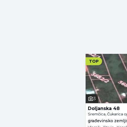
TOP
3
Doljanska 48
Sremčica, Čukarica o
građevinsko zemljiš