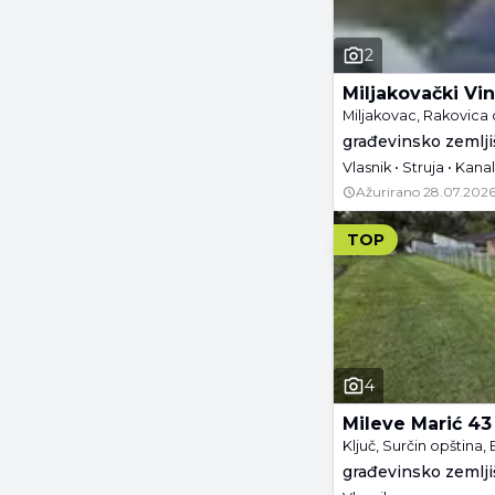
2
Miljakovački Vi
Miljakovac, Rakovica
građevinsko zemljiš
Vlasnik • Struja • Kanal
Ažurirano
28.07.2026
TOP
4
Mileve Marić 43
Ključ, Surčin opština
građevinsko zemljiš