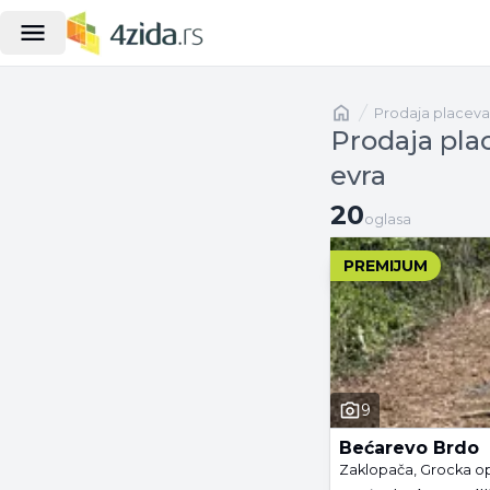
Naslovna
prodaja placeva
Prodaja pla
evra
20 oglasa
20
oglasa
PREMIJUM
9
Bećarevo Brdo
Zaklopača, Grocka o