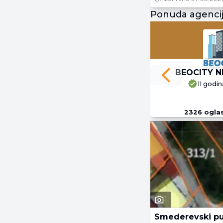
Ponuda agenci
BEOCITY N
Previous slide
11 godin
2326
ogla
1
Smederevski p