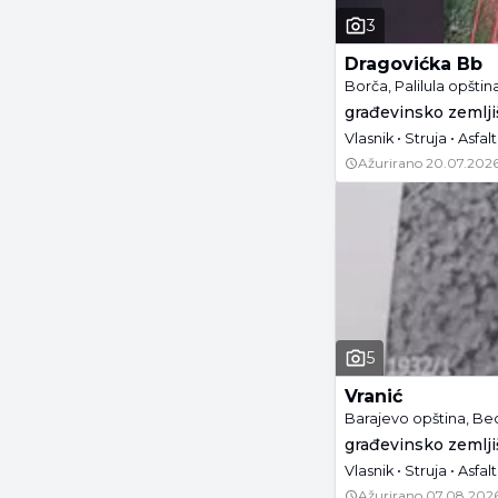
3
Dragovićka Bb
Borča, Palilula opšti
građevinsko zemljiš
Vlasnik • Struja • Asfal
Ažurirano
20.07.2026
5
Vranić
Barajevo opština, B
građevinsko zemljiš
Vlasnik • Struja • Asfal
Ažurirano
07.08.2026