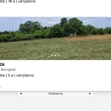
te | 18 a | uknjiženo
 26
a, Beograd
te | 5 a | uknjiženo
.
▾
Reklama
▾