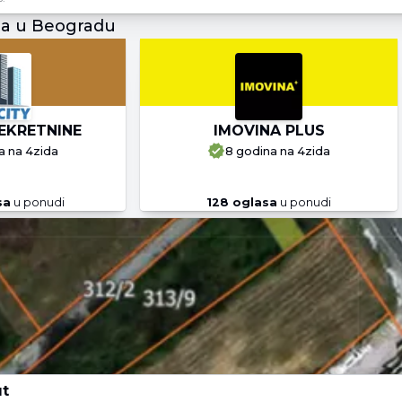
ja u Beogradu
EKRETNINE
IMOVINA PLUS
a
na 4zida
8 godina
na 4zida
sa
u ponudi
128
oglasa
u ponudi
ut