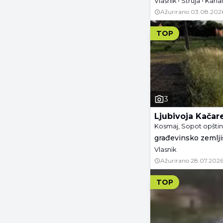
Vlasnik • Struja • Kanal
Ažurirano
03.08.202
TOP
3
Ljubivoja Kačar
Kosmaj, Sopot opšti
građevinsko zemljiš
Vlasnik
Ažurirano
28.07.2026
TOP