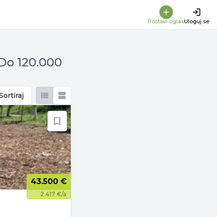
Postavi oglas
Uloguj se
 Do 120.000
Sortiraj
43.500 €
2.417 €/a