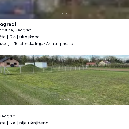
nogradi
 opština, Beograd
te | 6 a | uknjiženo
izacija • Telefonska linija • Asfaltni pristup
.
, Beograd
te | 5 a | nije uknjiženo