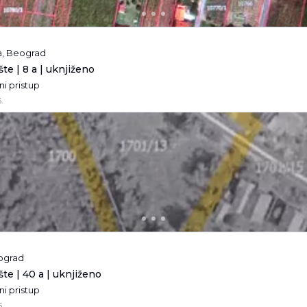
na, Beograd
te | 8 a | uknjiženo
tni pristup
.
eograd
te | 40 a | uknjiženo
tni pristup
.