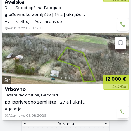
Avalska
Ralja, Sopot opština, Beograd
građevinsko zemljište | 14 a | uknjiženo
Vlasnik • Struja • Asfaltni pristup
Ažurirano
07.07.2026.
12.000 €
3
444 €/a
Vrbovno
Lazarevac opština, Beograd
poljoprivredno zemljište | 27 a | uknjiženo
Agencija
Ažurirano
05.08.2026.
▾
Reklama
▾