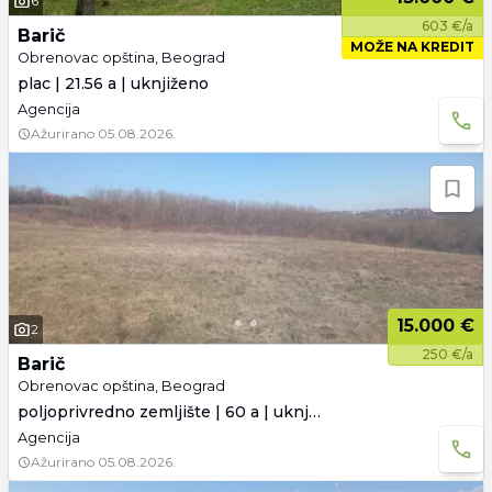
6
603 €/a
Barič
MOŽE NA KREDIT
Obrenovac opština, Beograd
plac | 21.56 a | uknjiženo
Agencija
Ažurirano
05.08.2026.
15.000 €
2
250 €/a
Barič
Obrenovac opština, Beograd
poljoprivredno zemljište | 60 a | uknjiženo
Agencija
Ažurirano
05.08.2026.