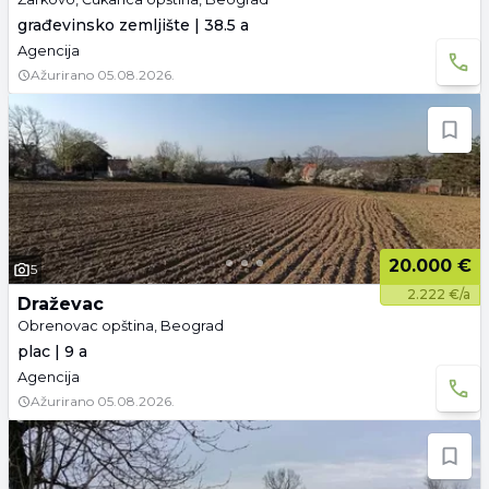
građevinsko zemljište | 38.5 a
Agencija
Ažurirano
05.08.2026.
20.000 €
5
2.222 €/a
Draževac
Obrenovac opština, Beograd
plac | 9 a
Agencija
Ažurirano
05.08.2026.