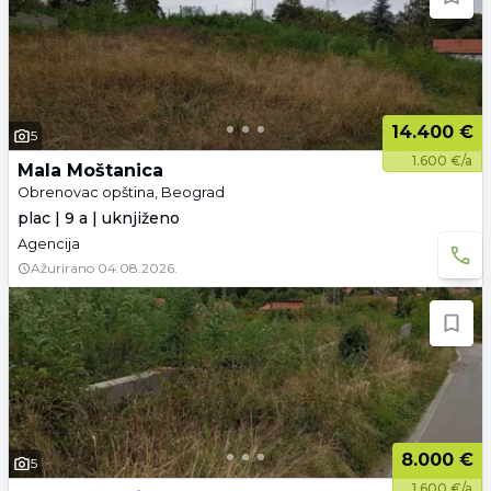
14.400 €
5
1.600 €/a
Mala Moštanica
Obrenovac opština, Beograd
plac | 9 a | uknjiženo
Agencija
Ažurirano
04.08.2026.
8.000 €
5
1.600 €/a