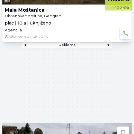
5
1.400 €/a
Mala Moštanica
Obrenovac opština, Beograd
plac | 10 a | uknjiženo
Agencija
Ažurirano
04.08.2026.
▾
Reklama
▾