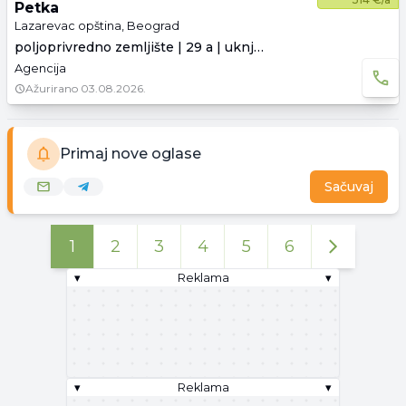
Petka
Lazarevac opština, Beograd
poljoprivredno zemljište | 29 a | uknjiženo
Agencija
Ažurirano
03.08.2026.
Primaj nove oglase
Sačuvaj
1
2
3
4
5
6
▾
Reklama
▾
▾
Reklama
▾