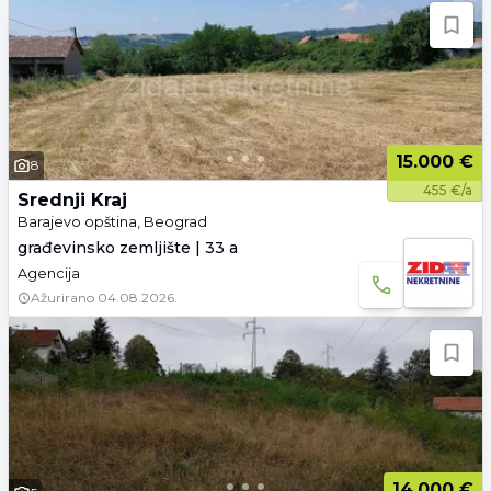
15.000 €
8
455 €/a
Srednji Kraj
Barajevo opština, Beograd
građevinsko zemljište | 33 a
Agencija
Ažurirano
04.08.2026.
14.000 €