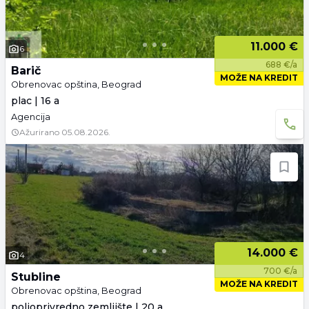
11.000 €
6
688 €/a
Barič
MOŽE NA KREDIT
Obrenovac opština, Beograd
plac | 16 a
Agencija
Ažurirano
05.08.2026.
14.000 €
4
700 €/a
Stubline
MOŽE NA KREDIT
Obrenovac opština, Beograd
poljoprivredno zemljište | 20 a