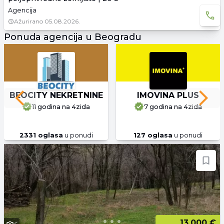
Agencija
Ažurirano
05.08.2026.
Ponuda agencija u Beogradu
BEOCITY NEKRETNINE
IMOVINA PLUS
Previous slide
Next 
11 godina
na 4zida
7 godina
na 4zida
2331
oglasa
u ponudi
127
oglasa
u ponudi
13.000 €