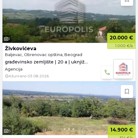
20.000 €
1
1.000 €/a
Živkovićeva
Baljevac, Obrenovac opština, Beograd
građevinsko zemljište | 20 a | uknjiženo
Agencija
Ažurirano
03.08.2026.
14.900 €
5
514 €/a