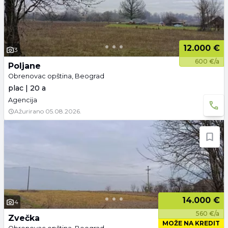
12.000 €
3
600 €/a
Poljane
Obrenovac opština, Beograd
plac | 20 a
Agencija
Ažurirano
05.08.2026.
14.000 €
4
560 €/a
Zvečka
MOŽE NA KREDIT