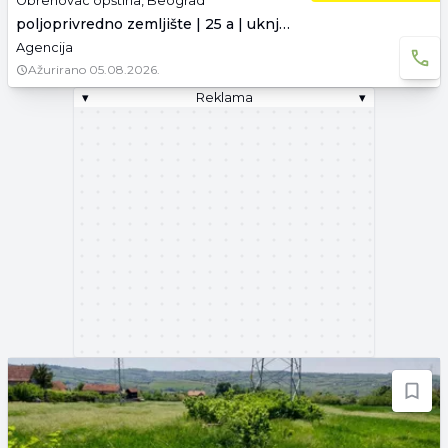
Obrenovac opština, Beograd
poljoprivredno zemljište | 25 a | uknjiženo
Agencija
Ažurirano
05.08.2026.
▾
Reklama
▾