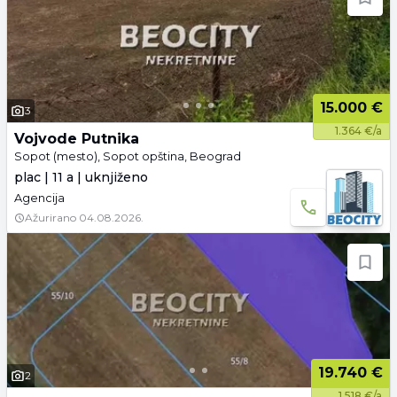
15.000 €
3
1.364 €/a
Vojvode Putnika
Sopot (mesto), Sopot opština, Beograd
plac | 11 a | uknjiženo
Agencija
Ažurirano
04.08.2026.
19.740 €
2
1.518 €/a