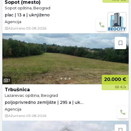
Sopot (mesto)
Sopot opština, Beograd
plac | 13 a | uknjiženo
Agencija
Ažurirano
03.08.2026.
20.000 €
3
68 €/a
Trbušnica
Lazarevac opština, Beograd
poljoprivredno zemljište | 295 a | uknjiženo
Agencija
Ažurirano
03.08.2026.