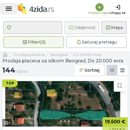
Postavi oglas
Uloguj se
Udaljenost
Mapa
3 primenjena filtera
Filteri
(
3
)
Sačuvaj pretragu
Naslovna
prodaja placeva
Beograd
Do 20000 evra
Prodaja placeva sa slikom Beograd, Do 20.000 evra
144 oglasa
144
Sortiraj
oglasa
TOP
19.500 €
4
1.393 €/a