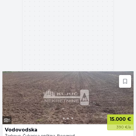
15.000 €
5
390 €/a
Vodovodska
Žarkovo, Čukarica opština, Beograd