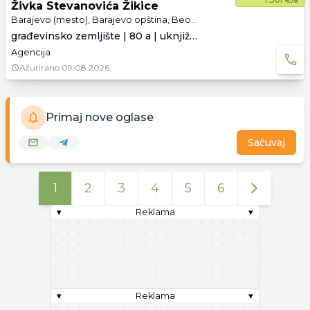
Živka Stevanovića Žikice
Barajevo (mesto), Barajevo opština, Beograd
građevinsko zemljište | 80 a | uknjiženo
Agencija
Ažurirano
09.08.2026.
Primaj nove oglase
Sačuvaj
1
2
3
4
5
6
▾
Reklama
▾
▾
Reklama
▾