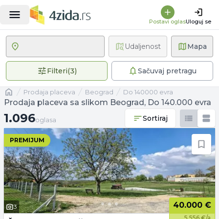
Postavi oglas
Uloguj se
Udaljenost
Mapa
3 primenjena filtera
Filteri
(
3
)
Sačuvaj pretragu
Naslovna
prodaja placeva
Beograd
Do 140000 evra
Prodaja placeva sa slikom Beograd, Do 140.000 evra
1.096 oglasa
1.096
Sortiraj
oglasa
PREMIJUM
40.000 €
3
5.556 €/a