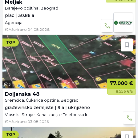
Meljak
Barajevo opština, Beograd
plac | 30.86 a
Agencija
Ažurirano
04.08.2026.
TOP
77.000 €
3
8.556 €/a
Doljanska 48
Sremčica, Čukarica opština, Beograd
građevinsko zemljište | 9 a | uknjiženo
Vlasnik • Struja • Kanalizacija • Telefonska linija
Ažurirano
03.08.2026.
TOP