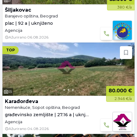
3
380 €/a
Šiljakovac
Barajevo opština, Beograd
plac | 92 a | uknjiženo
Agencija
Ažurirano
06.08.2026.
TOP
80.000 €
13
2.946 €/a
Karađorđeva
Nemenikuće, Sopot opština, Beograd
građevinsko zemljište | 27.16 a | uknjiženo
Agencija
Ažurirano
04.08.2026.