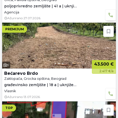
poljoprivredno zemljište | 41 a | uknjiženo
Agencija
Ažurirano
27.07.2026.
PREMIJUM
43.500 €
9
2.417 €/a
Bećarevo Brdo
Zaklopača, Grocka opština, Beograd
građevinsko zemljište | 18 a | uknjiženo
Vlasnik
Ažurirano
13.07.2026.
TOP