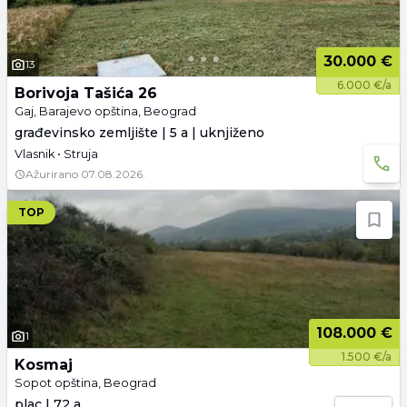
30.000 €
13
6.000 €/a
Borivoja Tašića 26
Gaj, Barajevo opština, Beograd
građevinsko zemljište | 5 a | uknjiženo
Vlasnik • Struja
Ažurirano
07.08.2026.
TOP
108.000 €
1
1.500 €/a
Kosmaj
Sopot opština, Beograd
plac | 72 a