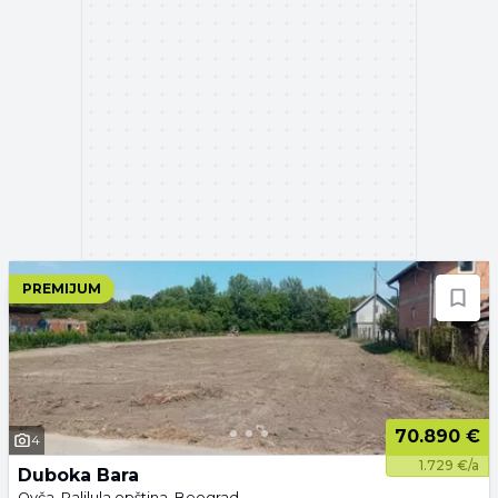
PREMIJUM
70.890 €
4
1.729 €/a
Duboka Bara
Ovča, Palilula opština, Beograd