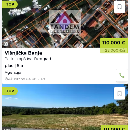
TOP
110.000 €
1
22.000 €/a
Višnjička Banja
Palilula opština, Beograd
plac | 5 a
Agencija
Ažurirano
04.08.2026.
TOP
111.000 €