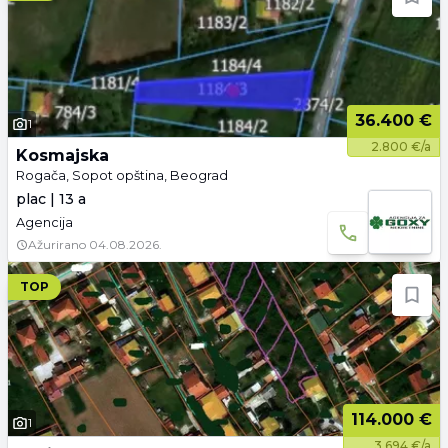
36.400 €
1
2.800 €/a
Kosmajska
Rogača, Sopot opština, Beograd
plac | 13 a
Agencija
Ažurirano
04.08.2026.
TOP
114.000 €
1
3.694 €/a