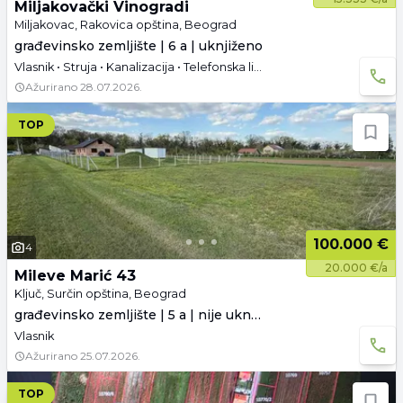
Miljakovački Vinogradi
Miljakovac, Rakovica opština, Beograd
građevinsko zemljište | 6 a | uknjiženo
Vlasnik • Struja • Kanalizacija • Telefonska linija • Asfaltni pristup
Ažurirano
28.07.2026.
TOP
100.000 €
4
20.000 €/a
Mileve Marić 43
Ključ, Surčin opština, Beograd
građevinsko zemljište | 5 a | nije uknjiženo
Vlasnik
Ažurirano
25.07.2026.
TOP