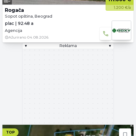
2
1.200 €/a
Rogača
Sopot opština, Beograd
plac | 92.48 a
Agencija
Ažurirano
04.08.2026.
▾
Reklama
▾
TOP