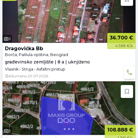
36.700 €
3
4.588 €/a
Dragovićka Bb
Borča, Palilula opština, Beograd
građevinsko zemljište | 8 a | uknjiženo
Vlasnik • Struja • Asfaltni pristup
Ažurirano
20.07.2026.
108.888 €
3
1.361 €/a