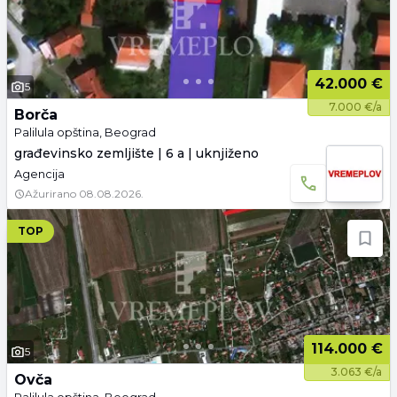
42.000 €
5
7.000 €/a
Borča
Palilula opština, Beograd
građevinsko zemljište | 6 a | uknjiženo
Agencija
Ažurirano
08.08.2026.
TOP
114.000 €
5
3.063 €/a
Ovča