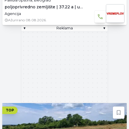
Palilula opština, Beograd
poljoprivredno zemljište | 37.22 a | uknjiženo
Agencija
Ažurirano
08.08.2026.
▾
Reklama
▾
TOP