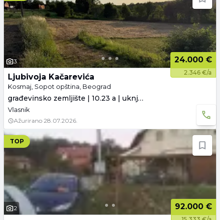
24.000 €
3
2.346 €/a
Ljubivoja Kačarevića
Kosmaj, Sopot opština, Beograd
građevinsko zemljište | 10.23 a | uknjiženo
Vlasnik
Ažurirano
28.07.2026.
TOP
92.000 €
2
15.333 €/a