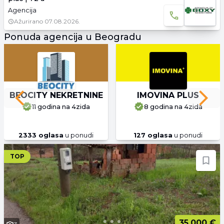
Agencija
Ažurirano
07.08.2026.
Ponuda agencija u Beogradu
BEOCITY NEKRETNINE
IMOVINA PLUS
Previous slide
Next 
11 godina
na 4zida
8 godina
na 4zida
2333
oglasa
u ponudi
127
oglasa
u ponudi
TOP
35.000 €