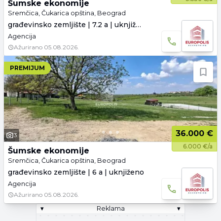
Šumske ekonomije
Sremčica, Čukarica opština, Beograd
građevinsko zemljište | 7.2 a | uknjiženo
Agencija
Ažurirano
05.08.2026.
PREMIJUM
36.000 €
3
6.000 €/a
Šumske ekonomije
Sremčica, Čukarica opština, Beograd
građevinsko zemljište | 6 a | uknjiženo
Agencija
Ažurirano
05.08.2026.
▾
Reklama
▾