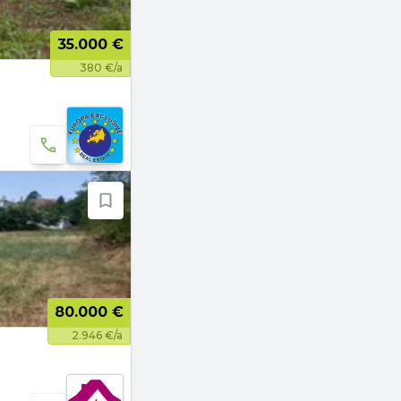
35.000 €
380 €/a
80.000 €
2.946 €/a