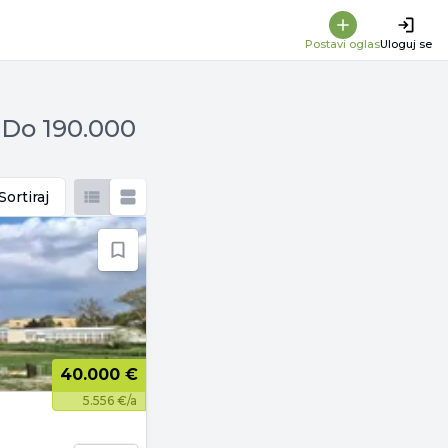
Postavi oglas
Uloguj se
 Do 190.000
Sortiraj
40.000 €
5.556 €/a