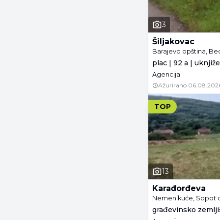
3
Šiljakovac
Barajevo opština, B
plac | 92 a | uknjiž
Agencija
Ažurirano
06.08.202
TOP
13
Karađorđeva
Nemenikuće, Sopot o
građevinsko zemljiš