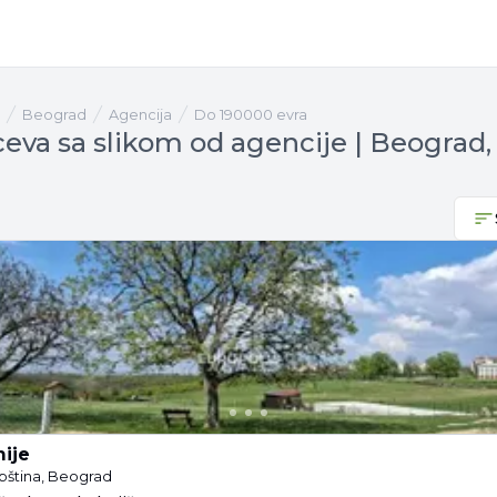
Beograd
agencija
Do 190000 evra
ceva sa slikom od agencije | Beograd,
ije
pština, Beograd