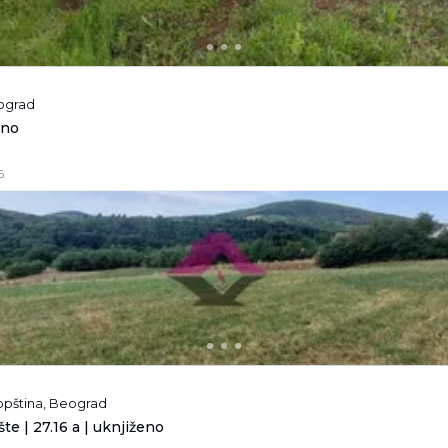
eograd
eno
6.
pština, Beograd
te | 27.16 a | uknjiženo