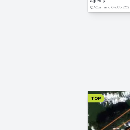
Agencija
Ažurirano
04.08.202
TOP