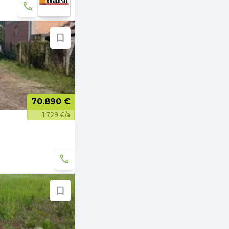
70.890 €
1.729 €/a