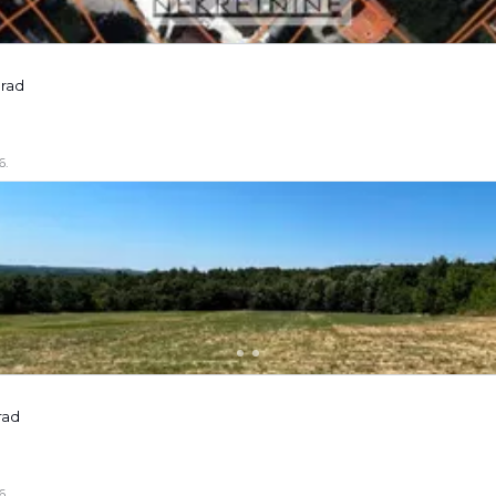
grad
6.
rad
6.