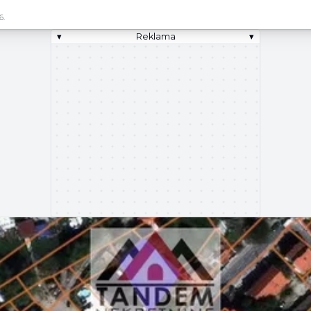
6.
▾
Reklama
▾