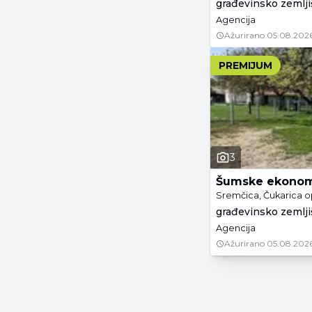
građevinsko zemljiš
Agencija
Ažurirano
05.08.2026
PREMIJUM
3
Šumske ekonom
Sremčica, Čukarica o
građevinsko zemljiš
Agencija
Ažurirano
05.08.2026