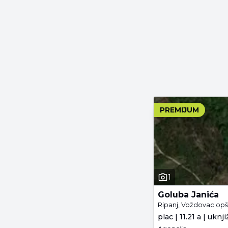
PREMIJUM
1
Goluba Janića
Ripanj, Voždovac opš
plac | 11.21 a | uknj