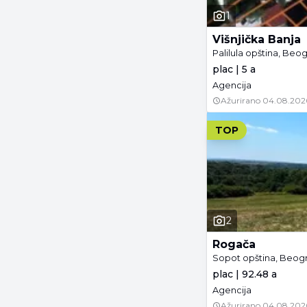
1
Višnjička Banja
Palilula opština, Beo
plac | 5 a
Agencija
Ažurirano
04.08.202
TOP
2
Rogača
Sopot opština, Beog
plac | 92.48 a
Agencija
Ažurirano
04.08.202