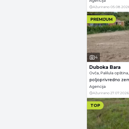
Agencija
Ažurirano
05.08.2026
PREMIJUM
4
Duboka Bara
Ovča, Palilula opštin
poljoprivredno zeml
Agencija
Ažurirano
27.07.2026
TOP