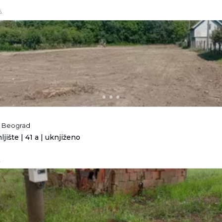
.
a, Beograd
jište | 41 a | uknjiženo
.