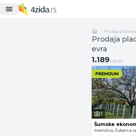
Naslovna
prodaja placeva
Prodaja pla
evra
1.189 oglasa
1.189
oglasa
PREMIJUM
3
Šumske ekonom
Sremčica, Čukarica o