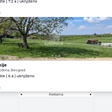
te | 7.2 a | uknjiženo
.
ije
pština, Beograd
te | 6 a | uknjiženo
.
▾
Reklama
▾