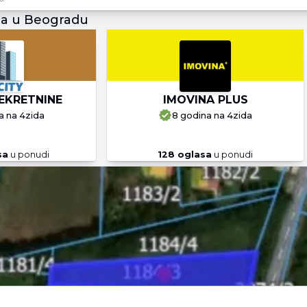
ja u Beogradu
EKRETNINE
IMOVINA PLUS
a
na 4zida
8 godina
na 4zida
sa
u ponudi
128
oglasa
u ponudi