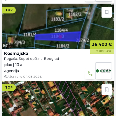
TOP
36.400 €
1
2.800 €/a
Kosmajska
Rogača, Sopot opština, Beograd
plac | 13 a
Agencija
Ažurirano
04.08.2026.
TOP