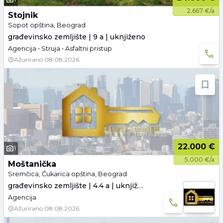
2.667 €/a
Stojnik
Sopot opština, Beograd
građevinsko zemljište | 9 a | uknjiženo
Agencija • Struja • Asfaltni pristup
Ažurirano
08.08.2026.
22.000 €
1
5.000 €/a
Moštanička
Sremčica, Čukarica opština, Beograd
građevinsko zemljište | 4.4 a | uknjiženo
Agencija
Ažurirano
08.08.2026.