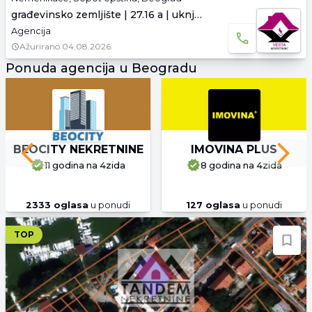
građevinsko zemljište | 27.16 a | uknjiženo
Agencija
Ažurirano
04.08.2026.
Ponuda agencija u Beogradu
BEOCITY NEKRETNINE
IMOVINA PLUS
Previous slide
Next 
11 godina
na 4zida
8 godina
na 4zida
2333
oglasa
u ponudi
127
oglasa
u ponudi
TOP