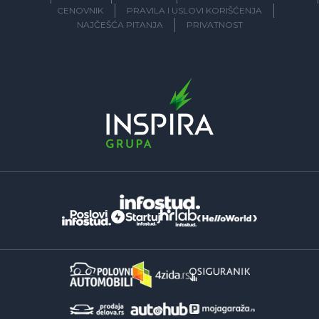
CENOVNIK
PRAVILA I USLOVI KORIŠĆENJA
NAJČEŠĆA PITANJA
PRIVATNOST