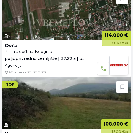
114.000 €
5
3.063 €/a
Ovča
Palilula opština, Beograd
poljoprivredno zemljište | 37.22 a | uknjiženo
Agencija
Ažurirano
08.08.2026.
TOP
108.000 €
1
1.500 €/a