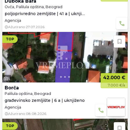
Duboka Bara
Ovča, Palilula opština, Beograd
poljoprivredno zemljište | 41 a | uknjiženo
Agencija
Ažurirano
27.07.2026.
TOP
42.000 €
5
7.000 €/a
Borča
Palilula opština, Beograd
građevinsko zemljište | 6 a | uknjiženo
Agencija
Ažurirano
08.08.2026.
TOP