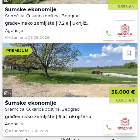
5.556 €/a
Šumske ekonomije
Sremčica, Čukarica opština, Beograd
građevinsko zemljište | 7.2 a | uknjiženo
Agencija
Ažurirano
05.08.2026.
PREMIJUM
36.000 €
3
6.000 €/a
Šumske ekonomije
Sremčica, Čukarica opština, Beograd
građevinsko zemljište | 6 a | uknjiženo
Agencija
Ažurirano
05.08.2026.
▾
Reklama
▾