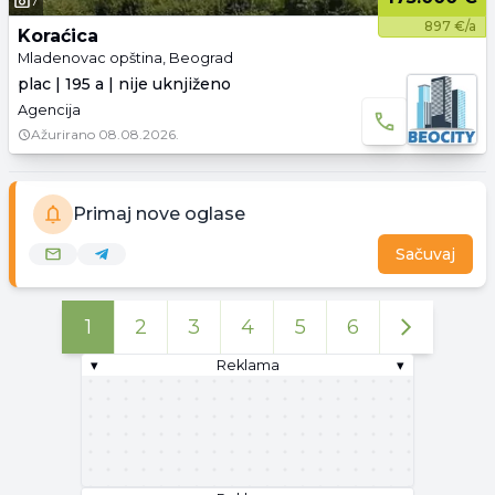
7
897 €/a
Koraćica
Mladenovac opština, Beograd
plac | 195 a | nije uknjiženo
Agencija
Ažurirano
08.08.2026.
Primaj nove oglase
Sačuvaj
1
2
3
4
5
6
▾
Reklama
▾