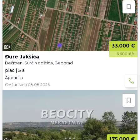
33.000 €
1
6.600 €/a
Đure Jakšića
Bečmen, Surčin opština, Beograd
plac | 5 a
Agencija
Ažurirano
08.08.2026.
175.000 €