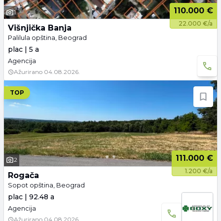
110.000 €
1
22.000 €/a
Višnjička Banja
Palilula opština, Beograd
plac | 5 a
Agencija
Ažurirano
04.08.2026.
TOP
111.000 €
2
1.200 €/a
Rogača
Sopot opština, Beograd
plac | 92.48 a
Agencija
Ažurirano
04.08.2026.