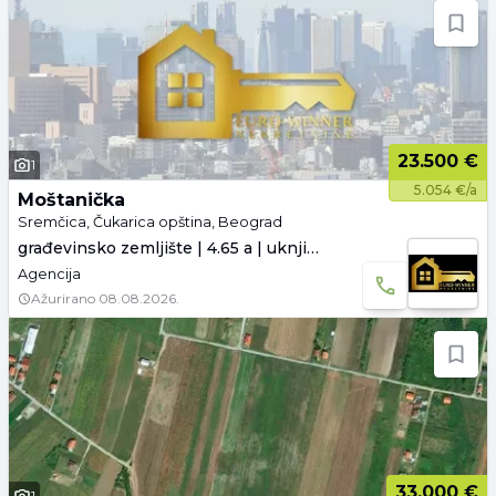
23.500 €
1
5.054 €/a
Moštanička
Sremčica, Čukarica opština, Beograd
građevinsko zemljište | 4.65 a | uknjiženo
Agencija
Ažurirano
08.08.2026.
33.000 €
1