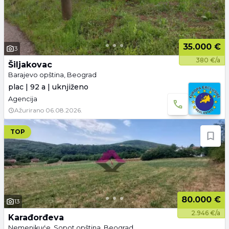
35.000 €
3
380 €/a
Šiljakovac
Barajevo opština, Beograd
plac | 92 a | uknjiženo
Agencija
Ažurirano
06.08.2026.
TOP
80.000 €
13
2.946 €/a
Karađorđeva
Nemenikuće, Sopot opština, Beograd