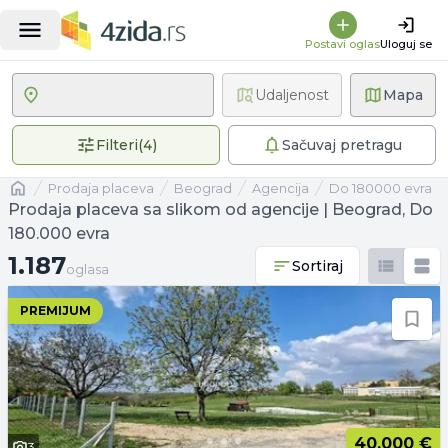
Postavi oglas
Uloguj se
Udaljenost
Mapa
4 primenjena filtera
Filteri
(
4
)
Sačuvaj pretragu
Naslovna
prodaja placeva
Beograd
agencija
Do 180000 evra
Prodaja placeva sa slikom od agencije | Beograd, Do
180.000 evra
1.187 oglasa
1.187
Sortiraj
oglasa
PREMIJUM
40.000 €
3