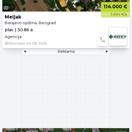
114.000 €
1
3.694 €/a
Meljak
Barajevo opština, Beograd
plac | 30.86 a
Agencija
Ažurirano
04.08.2026.
▾
Reklama
▾