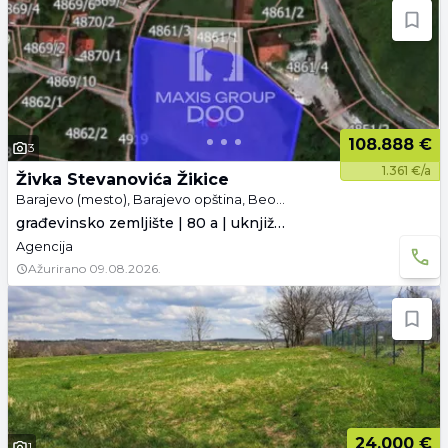
108.888 €
3
1.361 €/a
Živka Stevanovića Žikice
Barajevo (mesto), Barajevo opština, Beograd
građevinsko zemljište | 80 a | uknjiženo
Agencija
Ažurirano
09.08.2026.
24.000 €
1