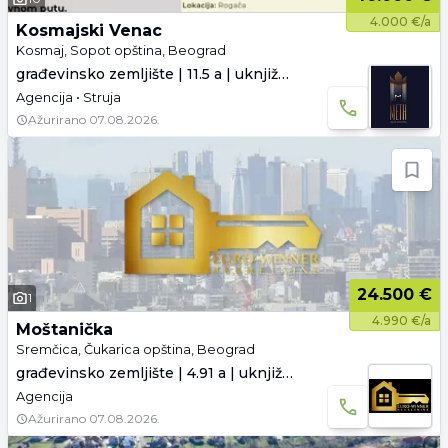
4.000 €/a
Kosmajski Venac
Kosmaj, Sopot opština, Beograd
građevinsko zemljište | 11.5 a | uknjiženo
Agencija • Struja
Ažurirano
07.08.2026.
24.500 €
1
4.990 €/a
Moštanička
Sremčica, Čukarica opština, Beograd
građevinsko zemljište | 4.91 a | uknjiženo
Agencija
Ažurirano
07.08.2026.