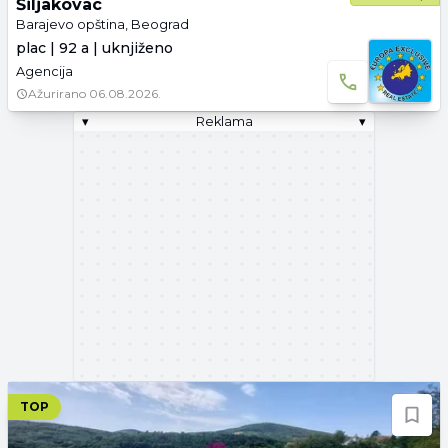
Šiljakovac
Barajevo opština, Beograd
plac | 92 a | uknjiženo
Agencija
Ažurirano
06.08.2026.
▾
Reklama
▾
TOP