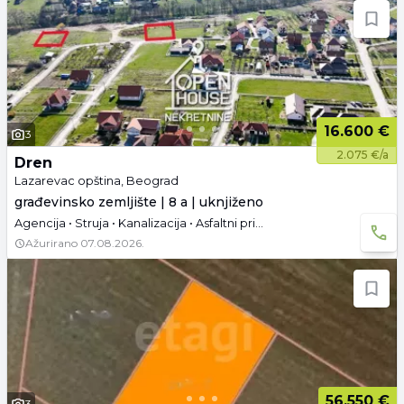
16.600 €
3
2.075 €/a
Dren
Lazarevac opština, Beograd
građevinsko zemljište | 8 a | uknjiženo
Agencija • Struja • Kanalizacija • Asfaltni pristup
Ažurirano
07.08.2026.
56.550 €
3