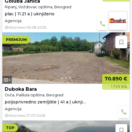
Goluba Janića
Ripanj, Voždovac opština, Beograd
plac | 11.21 a | uknjiženo
Agencija
Ažurirano
05.08.2026.
PREMIJUM
70.890 €
4
1.729 €/a
Duboka Bara
Ovča, Palilula opština, Beograd
poljoprivredno zemljište | 41 a | uknjiženo
Agencija
Ažurirano
27.07.2026.
TOP