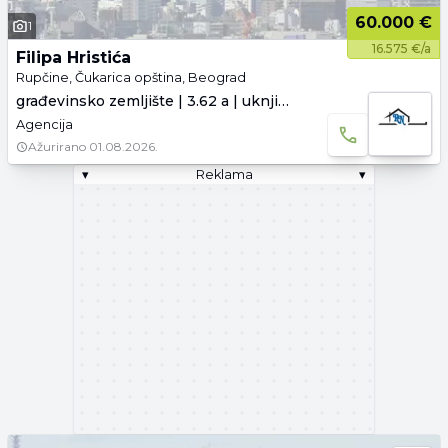
60.000 €
1
16.575 €/a
Filipa Hristića
Rupčine, Čukarica opština, Beograd
građevinsko zemljište | 3.62 a | uknjiženo
Agencija
Ažurirano
01.08.2026.
▾
Reklama
▾