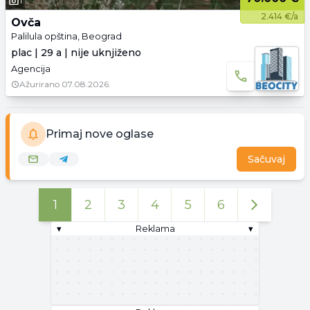
1
2.414 €/a
Ovča
Palilula opština, Beograd
plac | 29 a | nije uknjiženo
Agencija
Ažurirano
07.08.2026.
Primaj nove oglase
Sačuvaj
1
2
3
4
5
6
▾
Reklama
▾