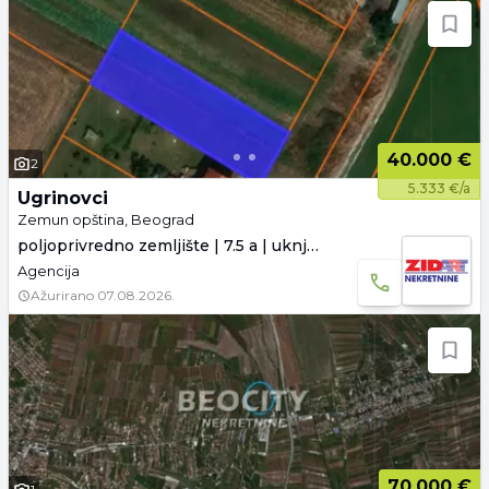
40.000 €
2
5.333 €/a
Ugrinovci
Zemun opština, Beograd
poljoprivredno zemljište | 7.5 a | uknjiženo
Agencija
Ažurirano
07.08.2026.
70.000 €