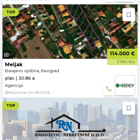
TOP
114.000 €
1
3.694 €/a
Meljak
Barajevo opština, Beograd
plac | 30.86 a
Agencija
Ažurirano
04.08.2026.
TOP