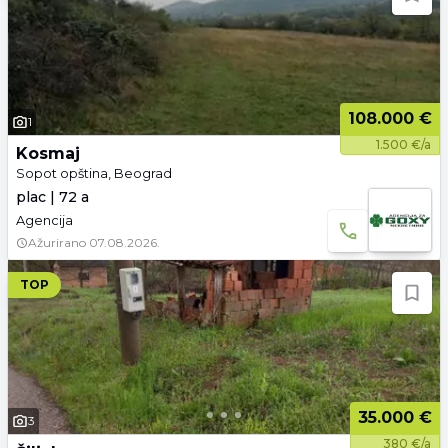
108.000 €
1
1.500 €/a
Kosmaj
Sopot opština, Beograd
plac | 72 a
Agencija
Ažurirano
07.08.2026.
TOP
35.000 €
3
380 €/a