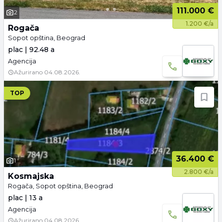
111.000 €
2
1.200 €/a
Rogača
Sopot opština, Beograd
plac | 92.48 a
Agencija
Ažurirano
04.08.2026.
TOP
36.400 €
1
2.800 €/a
Kosmajska
Rogača, Sopot opština, Beograd
plac | 13 a
Agencija
Ažurirano
04.08.2026.