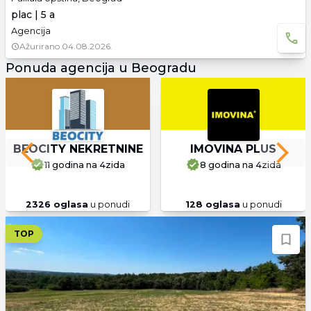
plac | 5 a
Agencija
Ažurirano
04.08.2026.
Ponuda agencija u Beogradu
BEOCITY NEKRETNINE
IMOVINA PLUS
Previous slide
Next 
11 godina
na 4zida
8 godina
na 4zida
2326
oglasa
u ponudi
128
oglasa
u ponudi
TOP