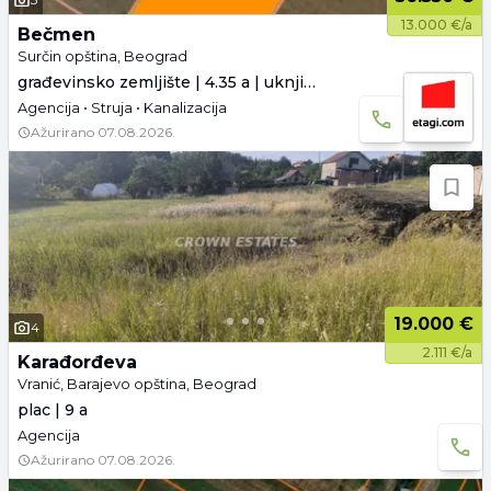
13.000 €/a
Bečmen
Surčin opština, Beograd
građevinsko zemljište | 4.35 a | uknjiženo
Agencija • Struja • Kanalizacija
Ažurirano
07.08.2026.
19.000 €
4
2.111 €/a
Karađorđeva
Vranić, Barajevo opština, Beograd
plac | 9 a
Agencija
Ažurirano
07.08.2026.