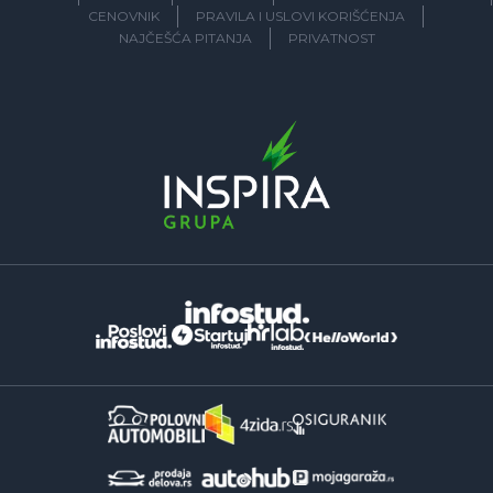
CENOVNIK
PRAVILA I USLOVI KORIŠĆENJA
NAJČEŠĆA PITANJA
PRIVATNOST