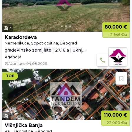
80.000 €
13
2.946 €/a
Karađorđeva
Nemenikuće, Sopot opština, Beograd
građevinsko zemljište | 27.16 a | uknjiženo
Agencija
Ažurirano
04.08.2026.
TOP
110.000 €
1
22.000 €/a
Višnjička Banja
Palilula opština, Beograd