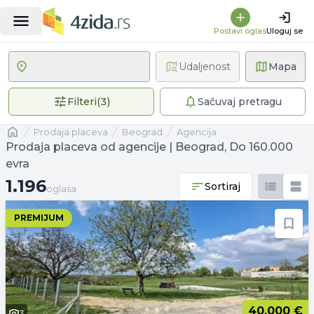
Postavi oglas
Uloguj se
Udaljenost
Mapa
3 primenjena filtera
Filteri
(
3
)
Sačuvaj pretragu
Naslovna
prodaja placeva
Beograd
agencija
Prodaja placeva od agencije | Beograd, Do 160.000
evra
1.196 oglasa
1.196
Sortiraj
oglasa
PREMIJUM
40.000 €
3