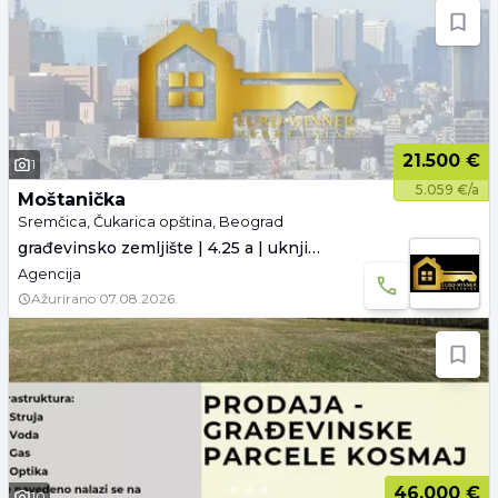
21.500 €
1
5.059 €/a
Moštanička
Sremčica, Čukarica opština, Beograd
građevinsko zemljište | 4.25 a | uknjiženo
Agencija
Ažurirano
07.08.2026.
46.000 €
10