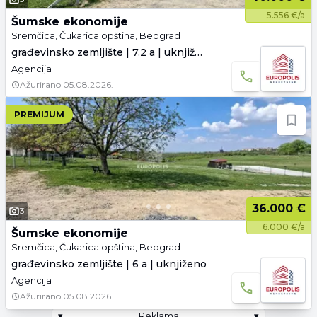
5.556 €/a
Šumske ekonomije
Sremčica, Čukarica opština, Beograd
građevinsko zemljište | 7.2 a | uknjiženo
Agencija
Ažurirano
05.08.2026.
PREMIJUM
36.000 €
3
6.000 €/a
Šumske ekonomije
Sremčica, Čukarica opština, Beograd
građevinsko zemljište | 6 a | uknjiženo
Agencija
Ažurirano
05.08.2026.
▾
Reklama
▾