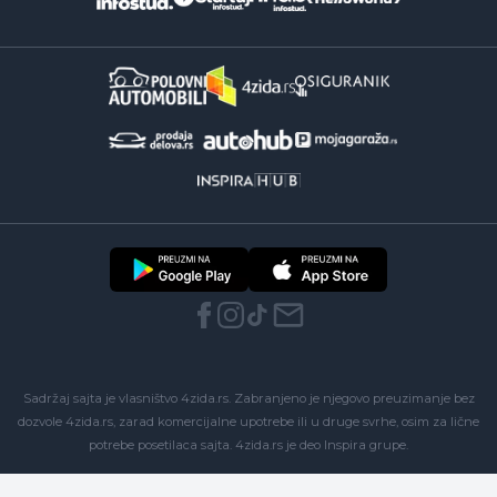
Sadržaj sajta je vlasništvo 4zida.rs. Zabranjeno je njegovo preuzimanje bez
dozvole 4zida.rs, zarad komercijalne upotrebe ili u druge svrhe, osim za lične
potrebe posetilaca sajta.
4zida.rs
je deo
Inspira grupe
.