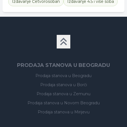
Izdavanje
Četvorosoban
Izdavanje
4.5 i više soba
PRODAJA STANOVA U BEOGRADU
Prodaja stanova
u Beogradu
Prodaja stanova
u Borči
Prodaja stanova
u Zemunu
Prodaja stanova
u Novom Beogradu
Prodaja stanova
u Mirijevu