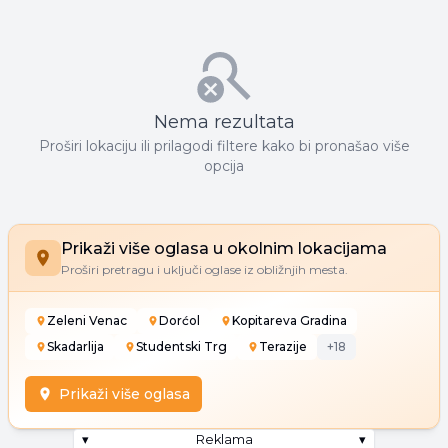
Nema rezultata
Proširi lokaciju ili prilagodi filtere kako bi pronašao više
opcija
Prikaži više oglasa u okolnim lokacijama
Proširi pretragu i uključi oglase iz obližnjih mesta.
Zeleni Venac
Dorćol
Kopitareva Gradina
Skadarlija
Studentski Trg
Terazije
+
18
Prikaži više oglasa
▾
Reklama
▾