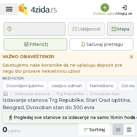
Postavi oglas
Uloguj se
Udaljenost
Mapa
3 primenjena filtera
Filteri
(
3
)
Sačuvaj pretragu
VAŽNO OBAVEŠTENJE!
Savetujemo naše korisnike da ne uplaćuju depozit pre
nego što provere nekretninu uživo!
BRZI FILTERI
Dozvoljeni ljubimci
Useljivo odmah
Namešteno
Od vlas
Naslovna
izdavanje stanova
Trg Republike
Dvosoban stan
Izdavanje stanova Trg Republike, Stari Grad opština,
Beograd, Dvosoban stan do 300 evra
Pogledaj sve stanove
za izdavanje
na samo 15min hoda 
0 oglasa
0
Sortiraj
oglasa