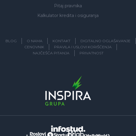
Pitaj pravnika
Kalkulator kredita i osiguranja
BLOG
O NAMA
KONTAKT
DIGITALNO OGLAŠAVANJE
CENOVNIK
PRAVILA I USLOVI KORIŠĆENJA
NAJČEŠĆA PITANJA
PRIVATNOST