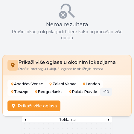
Nema rezultata
Proširi lokaciju ili prilagodi filtere kako bi pronašao više
opcija
Prikaži više oglasa u okolnim lokacijama
Proširi pretragu i uključi oglase iz obližnjih mesta.
Andrićev Venac
Zeleni Venac
London
Terazije
Beograđanka
Palata Pravde
+
10
Prikaži više oglasa
▾
Reklama
▾