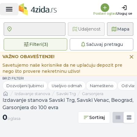
Postavi oglas
Uloguj se
Udaljenost
Mapa
3 primenjena filtera
Filteri
(
3
)
Sačuvaj pretragu
VAŽNO OBAVEŠTENJE!
Savetujemo naše korisnike da ne uplaćuju depozit pre
nego što provere nekretninu uživo!
BRZI FILTERI
Dozvoljeni ljubimci
Useljivo odmah
Namešteno
Od vlas
Naslovna
izdavanje stanova
Savski Trg
Garsonjera
Izdavanje stanova Savski Trg, Savski Venac, Beograd,
Garsonjera do 100 evra
0 oglasa
0
Sortiraj
oglasa