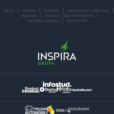
BLOG
O NAMA
KONTAKT
DIGITALNO OGLAŠAVANJE
CENOVNIK
PRAVILA I USLOVI KORIŠĆENJA
NAJČEŠĆA PITANJA
PRIVATNOST