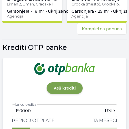
Liman 2, Liman, Gradske lokacije, Novi Sad
Grocka (mesto), Grocka opština, Beograd
garsonjera • 18 m² • uknjiženo
garsonjera • 25 m² • uknjiž
Agencija
Agencija
Kompletna ponuda
Krediti OTP banke
Keš krediti
Iznos kredita
RSD
PERIOD OTPLATE
13 MESECI