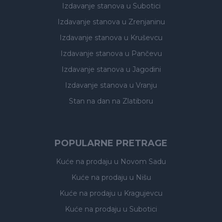
Izdavanje stanova
u Subotici
Izdavanje stanova
u Zrenjaninu
Izdavanje stanova
u Kruševcu
Izdavanje stanova
u Pančevu
Izdavanje stanova
u Jagodini
Izdavanje stanova
u Vranju
Stan na dan na Zlatiboru
POPULARNE PRETRAGE
Kuće na prodaju
u Novom Sadu
Kuće na prodaju
u Nišu
Kuće na prodaju
u Kragujevcu
Kuće na prodaju
u Subotici