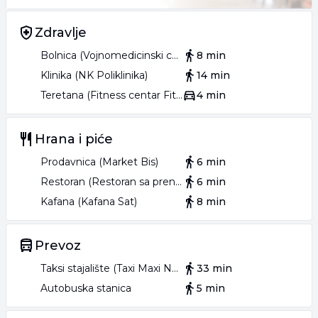
Zdravlje
Bolnica (Vojnomedicinski centar Novi Sad VMC)
8 min
Klinika (NK Poliklinika)
14 min
Teretana (Fitness centar Fitems)
4 min
Hrana i piće
Prodavnica (Market Bis)
6 min
Restoran (Restoran sa prenoćištem Naša Tvrđava)
6 min
Kafana (Kafana Sat)
8 min
Prevoz
Taksi stajalište (Taxi Maxi Novosađani)
33 min
Autobuska stanica
5 min