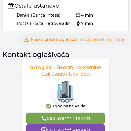
Ostale ustanove
Banka (Banca Intesa)
4 min
Pošta (Pošta Petrovaradin 21131)
7 min
Prijava greške u prikazanim udaljenostima i mapi
Kontakt oglašivača
Svi oglasi -
Beocity nekretnine
Call Centar Novi Sad
11 godina
na 4zida
060 399**** PRIKAŽI
060 399**** PRIKAŽI