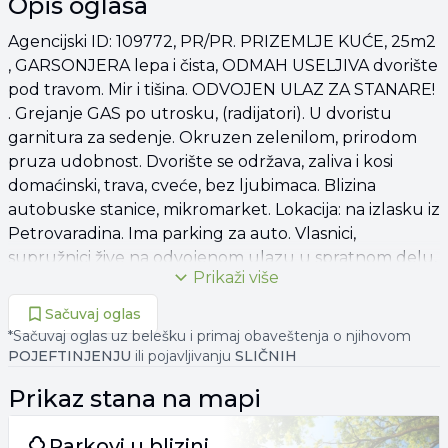
Opis oglasa
Agencijski ID: 109772, PR/PR. PRIZEMLJE KUĆE, 25m2
, GARSONJERA lepa i čista, ODMAH USELJIVA dvorište
pod travom. Mir i tišina. ODVOJEN ULAZ ZA STANARE!
. Grejanje GAS po utrosku, (radijatori). U dvoristu
garnitura za sedenje. Okruzen zelenilom, prirodom
pruza udobnost. Dvorište se održava, zaliva i kosi
domaćinski, trava, cveće, bez ljubimaca. Blizina
autobuske stanice, mikromarket. Lokacija: na izlasku iz
Petrovaradina. Ima parking za auto. Vlasnici,
supružnici žive na odvojenom ulazu u spratnom delu,
Prikaži više
sami, veoma korektni i nude uslove: sat za struju i
internet je zajednički i sa stanarima bi delili troškove
Sačuvaj oglas
na 50%. Gradska voda za stanare gratis! Depozit u visini
*Sačuvaj oglas uz belešku i primaj obaveštenja o njihovom
kirije je obavezan. Izdaje se za bračni par sa odraslom
POJEFTINJENJU
ili pojavljivanju
SLIČNIH
decom ili bez. Kućni ljubimci nisu dozvoljeni. Više
Prikaz
stana
na mapi
informacija na: http://www.beocitynekretnine.rs
Agencijska provizija 50% od jedne zakupnine. Telefoni:
Parkovi u blizini