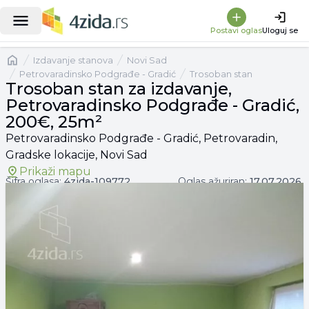
|
Trosoban stan za izdavanje, Petrovaradinsko Podgrađe - Gradić, 200€, 25m²
Postavi oglas
Uloguj se
Naslovna
izdavanje stanova
Novi Sad
Petrovaradinsko Podgrađe - Gradić
Trosoban stan
Trosoban stan za izdavanje,
Petrovaradinsko Podgrađe - Gradić,
200€, 25m²
Petrovaradinsko Podgrađe - Gradić, Petrovaradin,
Gradske lokacije, Novi Sad
Prikaži mapu
Šifra oglasa:
4zida-
109772
Oglas ažuriran:
17.07.2026.