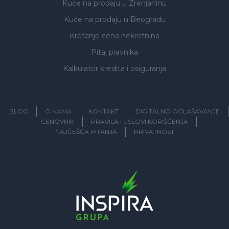
Kuće na prodaju
u Zrenjaninu
Kuće na prodaju
u Beogradu
Kretanje cena nekretnina
Pitaj pravnika
Kalkulator kredita i osiguranja
BLOG
O NAMA
KONTAKT
DIGITALNO OGLAŠAVANJE
CENOVNIK
PRAVILA I USLOVI KORIŠĆENJA
NAJČEŠĆA PITANJA
PRIVATNOST