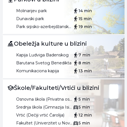
021/399-**** (prikaži broj)
•
060/399-**** (prikaži broj)
.
Kontakt van radnog vremena:
Molinarijev park
14 min
kancelarija@beocitynekretnine.rs
Dunavski park
15 min
Park srpsko-azerbejdžanskog prijateljstva
19 min
Obeležja kulture u blizini
Kapija Ludviga Badenskog
7 min
Barutana Svetog Benedikta
8 min
Komunikaciona kapija
13 min
Škole/Fakulteti/Vrtići u blizini
Osnovna škola (Privatna osnovna škola Tvrđava)
5 min
Srednja škola (Gimnazija Isidora Sekulić)
5 min
Vrtić (Dečiji vrtić Čarolija)
12 min
Fakultet (Univerzitet u Novom Sadu)
5 min