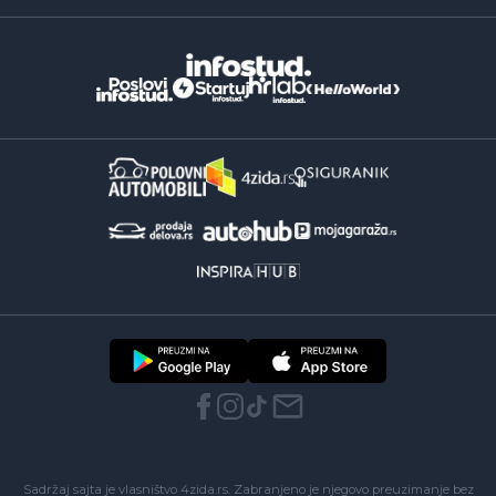
Sadržaj sajta je vlasništvo 4zida.rs. Zabranjeno je njegovo preuzimanje bez