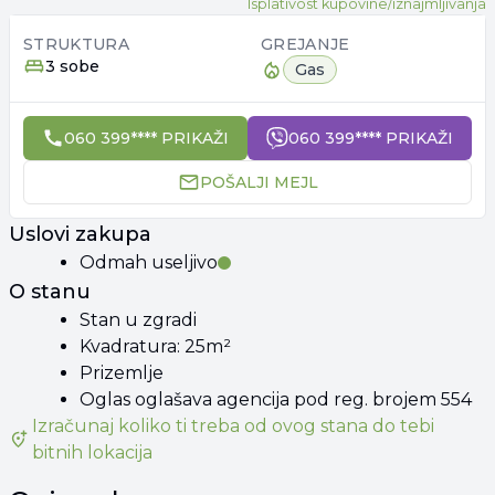
Isplativost kupovine/iznajmljivanja
STRUKTURA
GREJANJE
3 sobe
Gas
060 399**** PRIKAŽI
060 399**** PRIKAŽI
POŠALJI MEJL
Uslovi zakupa
Odmah useljivo
O stanu
Stan u zgradi
Kvadratura: 25m²
Prizemlje
Oglas oglašava agencija pod reg. brojem 554
Izračunaj koliko ti treba od
ovog stana
do tebi
bitnih lokacija