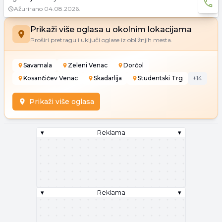
Ažurirano
04.08.2026.
Prikaži više oglasa u okolnim lokacijama
Proširi pretragu i uključi oglase iz obližnjih mesta.
Savamala
Zeleni Venac
Dorćol
Kosančićev Venac
Skadarlija
Studentski Trg
+
14
Prikaži više oglasa
▾
Reklama
▾
▾
Reklama
▾