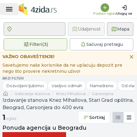
Postavi oglas
Uloguj se
Udaljenost
Mapa
3 primenjena filtera
Filteri
(
3
)
Sačuvaj pretragu
VAŽNO OBAVEŠTENJE!
Savetujemo naše korisnike da ne uplaćuju depozit pre
nego što provere nekretninu uživo!
BRZI FILTERI
Dozvoljeni ljubimci
Useljivo odmah
Namešteno
Od vlas
Naslovna
izdavanje stanova
Knez Mihailova
Garsonjera
Izdavanje stanova Knez Mihailova, Stari Grad opština,
Beograd, Garsonjera do 400 evra
1 oglas
1
Sortiraj
oglas
Ponuda agencija u Beogradu