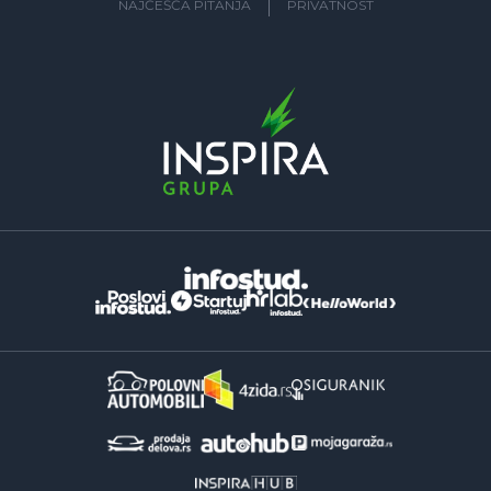
NAJČEŠĆA PITANJA
PRIVATNOST