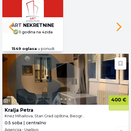
ART NEKRETNINE
Previous slide
Next 
11 godina
na 4zida
1549
oglasa
u ponudi
400 €
7
Kralja Petra
Knez Mihailova, Stari Grad opština, Beograd
0.5 soba | centralno
Agencija • Useljivo