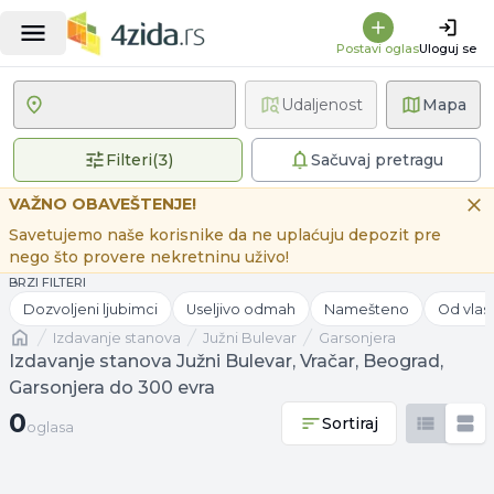
Postavi oglas
Uloguj se
Udaljenost
Mapa
3 primenjena filtera
Filteri
(
3
)
Sačuvaj pretragu
VAŽNO OBAVEŠTENJE!
Savetujemo naše korisnike da ne uplaćuju depozit pre
nego što provere nekretninu uživo!
BRZI FILTERI
Dozvoljeni ljubimci
Useljivo odmah
Namešteno
Od vlas
Naslovna
izdavanje stanova
Južni Bulevar
Garsonjera
Izdavanje stanova Južni Bulevar, Vračar, Beograd,
Garsonjera do 300 evra
0 oglasa
0
Sortiraj
oglasa