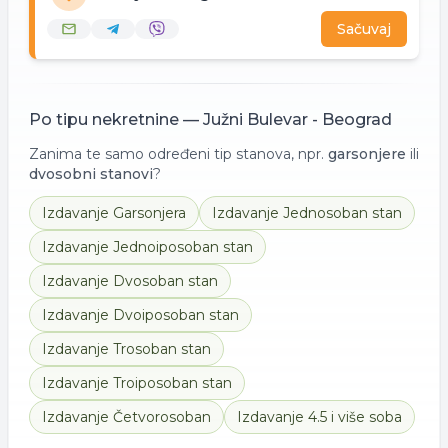
Sačuvaj
Po tipu nekretnine —
Južni Bulevar - Beograd
Zanima te samo određeni tip stanova, npr.
garsonjere
ili
dvosobni stanovi
?
Izdavanje
Garsonjera
Izdavanje
Jednosoban stan
Izdavanje
Jednoiposoban stan
Izdavanje
Dvosoban stan
Izdavanje
Dvoiposoban stan
Izdavanje
Trosoban stan
Izdavanje
Troiposoban stan
Izdavanje
Četvorosoban
Izdavanje
4.5 i više soba