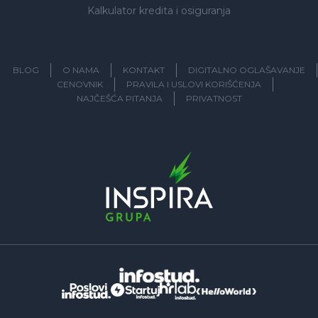
Kalkulator kredita i osiguranja
BLOG
O NAMA
KONTAKT
DIGITALNO OGLAŠAVANJE
CENOVNIK
PRAVILA I USLOVI KORIŠĆENJA
NAJČEŠĆA PITANJA
PRIVATNOST