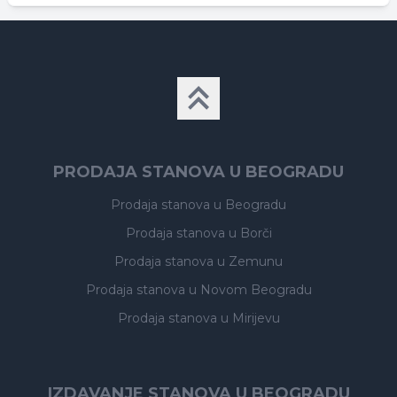
PRODAJA STANOVA U BEOGRADU
Prodaja stanova
u Beogradu
Prodaja stanova
u Borči
Prodaja stanova
u Zemunu
Prodaja stanova
u Novom Beogradu
Prodaja stanova
u Mirijevu
IZDAVANJE STANOVA U BEOGRADU