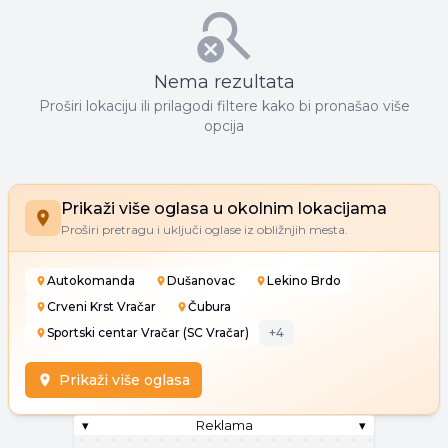
Nema rezultata
Proširi lokaciju ili prilagodi filtere kako bi pronašao više
opcija
Prikaži više oglasa u okolnim lokacijama
Proširi pretragu i uključi oglase iz obližnjih mesta.
Autokomanda
Dušanovac
Lekino Brdo
Crveni Krst Vračar
Čubura
Sportski centar Vračar (SC Vračar)
+
4
Prikaži više oglasa
▾
Reklama
▾