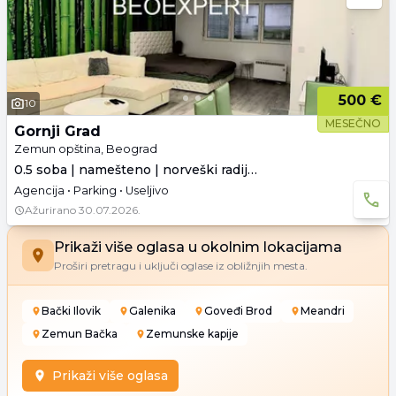
500 €
10
MESEČNO
Gornji Grad
Zemun opština, Beograd
0.5 soba | namešteno | norveški radijatori
Agencija • Parking • Useljivo
Ažurirano
30.07.2026.
Prikaži više oglasa u okolnim lokacijama
Proširi pretragu i uključi oglase iz obližnjih mesta.
Bački Ilovik
Galenika
Goveđi Brod
Meandri
Zemun Bačka
Zemunske kapije
Prikaži više oglasa