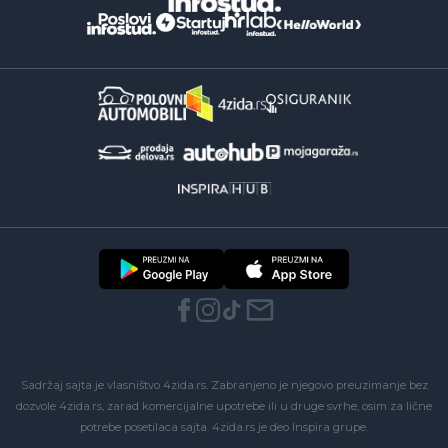
Sadržaj sajta je vlasništvo 4zida.rs. Zabranjeno je njegovo preuzimanje bez
dozvole 4zida.rs, zarad komercijalne upotrebe ili u druge svrhe, osim za lične
potrebe posetilaca sajta.
4zida.rs
je deo
Inspira grupe
.