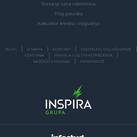
Kretanje cena nekretnina
Pitaj pravnika
Kalkulator kredita i osiguranja
BLOG
O NAMA
KONTAKT
DIGITALNO OGLAŠAVANJE
CENOVNIK
PRAVILA I USLOVI KORIŠĆENJA
NAJČEŠĆA PITANJA
PRIVATNOST