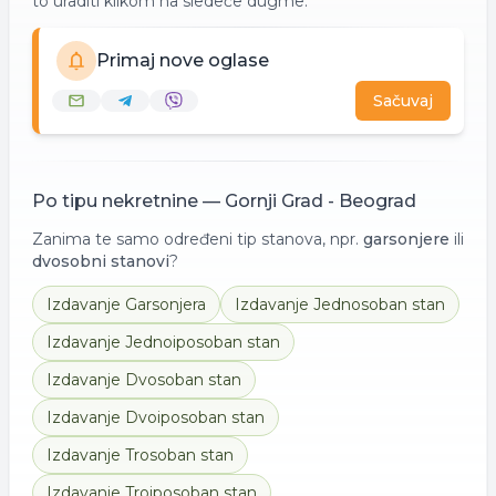
to uraditi klikom na sledeće dugme.
Primaj nove oglase
Sačuvaj
Po tipu nekretnine —
Gornji Grad - Beograd
Zanima te samo određeni tip stanova, npr.
garsonjere
ili
dvosobni stanovi
?
Izdavanje
Garsonjera
Izdavanje
Jednosoban stan
Izdavanje
Jednoiposoban stan
Izdavanje
Dvosoban stan
Izdavanje
Dvoiposoban stan
Izdavanje
Trosoban stan
Izdavanje
Troiposoban stan