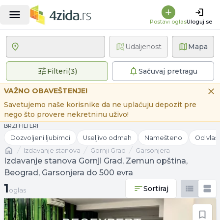
Postavi oglas
Uloguj se
Udaljenost
Mapa
3 primenjena filtera
Filteri
(
3
)
Sačuvaj pretragu
VAŽNO OBAVEŠTENJE!
Savetujemo naše korisnike da ne uplaćuju depozit pre
nego što provere nekretninu uživo!
BRZI FILTERI
Dozvoljeni ljubimci
Useljivo odmah
Namešteno
Od vlas
Naslovna
izdavanje stanova
Gornji Grad
Garsonjera
Izdavanje stanova Gornji Grad, Zemun opština,
Beograd, Garsonjera do 500 evra
1 oglas
1
Sortiraj
oglas