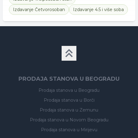
Izdavanje
Četvorosoban
Izdavanje
4.5 i više soba
PRODAJA STANOVA U BEOGRADU
Prodaja stanova
u Beogradu
Prodaja stanova
u Borči
Prodaja stanova
u Zemunu
Prodaja stanova
u Novom Beogradu
Prodaja stanova
u Mirijevu