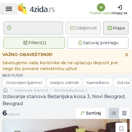
Postavi oglas
Uloguj se
Udaljenost
Mapa
1 primenjen filter
Filteri
(
1
)
Sačuvaj pretragu
VAŽNO OBAVEŠTENJE!
Savetujemo naše korisnike da ne uplaćuju depozit pre
nego što provere nekretninu uživo!
BRZI FILTERI
Dozvoljeni ljubimci
Useljivo odmah
Namešteno
Od vlas
Naslovna
izdavanje stanova
Bežanijska kosa 3
Izdavanje stanova Bežanijska kosa 3, Novi Beograd,
Beograd
6 oglasa
6
Sortiraj
oglasa