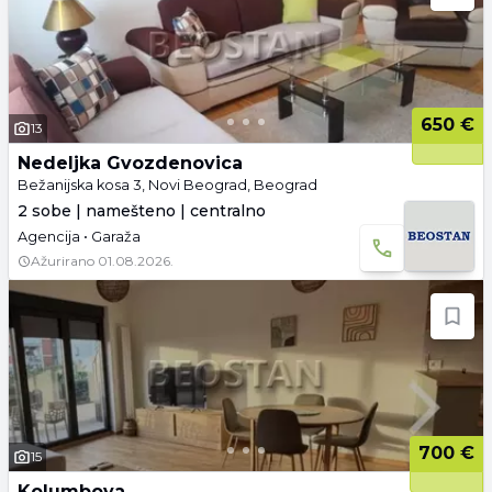
650 €
13
Nedeljka Gvozdenovica
Bežanijska kosa 3, Novi Beograd, Beograd
2 sobe | namešteno | centralno
Agencija • Garaža
Ažurirano
01.08.2026.
700 €
15
Kolumbova