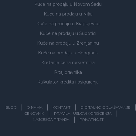
Kuće na prodaju
u Novom Sadu
Kuće na prodaju
u Nišu
Kuće na prodaju
u Kragujevcu
Kuće na prodaju
u Subotici
Kuće na prodaju
u Zrenjaninu
Kuće na prodaju
u Beogradu
Kretanje cena nekretnina
Pitaj pravnika
Kalkulator kredita i osiguranja
BLOG
O NAMA
KONTAKT
DIGITALNO OGLAŠAVANJE
CENOVNIK
PRAVILA I USLOVI KORIŠĆENJA
NAJČEŠĆA PITANJA
PRIVATNOST