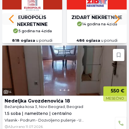
EUROPOLIS
ZIDART NEKRETNINE
Previous slide
Next 
NEKRETNINE
14 godina
na 4zida
5 godina
na 4zida
818
oglasa
u ponudi
486
oglasa
u ponudi
550 €
14
MESEČNO
Nedeljka Gvozdenovića 18
Bežanijska kosa 3, Novi Beograd, Beograd
1.5 soba | namešteno | centralno
Vlasnik • Podrum • Dozvoljeno pušenje • Useljivo
Ažurirano
11.07.2026.