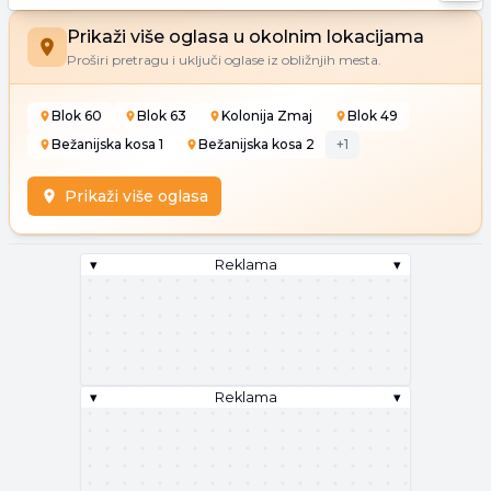
Prikaži više oglasa u okolnim lokacijama
Proširi pretragu i uključi oglase iz obližnjih mesta.
Blok 60
Blok 63
Kolonija Zmaj
Blok 49
Bežanijska kosa 1
Bežanijska kosa 2
+
1
Prikaži više oglasa
▾
Reklama
▾
▾
Reklama
▾