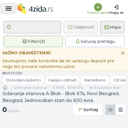
Postavi oglas
Uloguj se
Udaljenost
Mapa
3 primenjena filtera
Filteri
(
3
)
Sačuvaj pretragu
VAŽNO OBAVEŠTENJE!
Savetujemo naše korisnike da ne uplaćuju depozit pre
nego što provere nekretninu uživo!
BRZI FILTERI
Dozvoljeni ljubimci
Useljivo odmah
Namešteno
Od vlas
Naslovna
izdavanje stanova
A Blok - Blok 67a
Jednosoban stan
Izdavanje stanova A Blok - Blok 67a, Novi Beograd,
Beograd, Jednosoban stan do 600 evra
0 oglasa
0
Sortiraj
oglasa