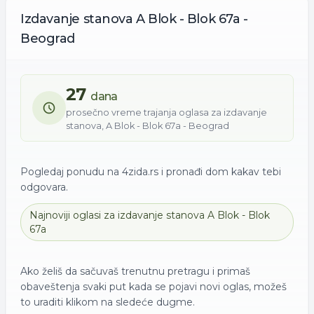
Izdavanje
stanova
A Blok - Blok 67a -
Beograd
27
dana
prosečno vreme trajanja oglasa za
izdavanje
stanova
,
A Blok - Blok 67a - Beograd
Pogledaj ponudu na 4zida.rs i pronađi dom kakav tebi
odgovara.
Najnoviji oglasi za
izdavanje
stanova
A Blok - Blok
67a
Ako želiš da sačuvaš trenutnu pretragu i primaš
obaveštenja svaki put kada se pojavi novi oglas, možeš
to uraditi klikom na sledeće dugme.