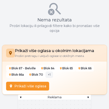
Nema rezultata
Proširi lokaciju ili prilagodi filtere kako bi pronašao više
opcija
Prikaži više oglasa u okolnim lokacijama
Proširi pretragu i uključi oglase iz obližnjih mesta.
Blok 67 - Belville
Blok 64
Blok 65
Blok 66
Blok 66a
Blok 70
+
1
Prikaži više oglasa
▾
Reklama
▾