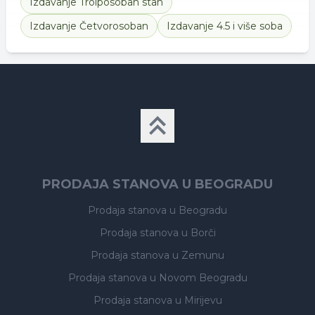
Izdavanje
Troiposoban stan
Izdavanje
Četvorosoban
Izdavanje
4.5 i više soba
PRODAJA STANOVA U BEOGRADU
Prodaja stanova
u Beogradu
Prodaja stanova
u Borči
Prodaja stanova
u Zemunu
Prodaja stanova
u Novom Beogradu
Prodaja stanova
u Mirijevu