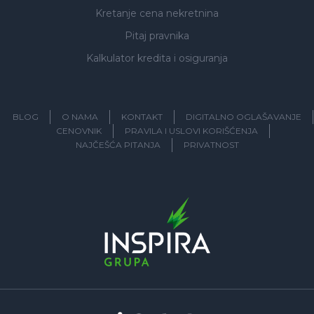
Kretanje cena nekretnina
Pitaj pravnika
Kalkulator kredita i osiguranja
BLOG
O NAMA
KONTAKT
DIGITALNO OGLAŠAVANJE
CENOVNIK
PRAVILA I USLOVI KORIŠĆENJA
NAJČEŠĆA PITANJA
PRIVATNOST