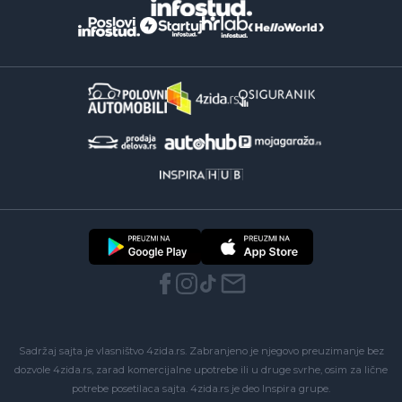
Sadržaj sajta je vlasništvo 4zida.rs. Zabranjeno je njegovo preuzimanje bez
dozvole 4zida.rs, zarad komercijalne upotrebe ili u druge svrhe, osim za lične
potrebe posetilaca sajta.
4zida.rs
je deo
Inspira grupe
.