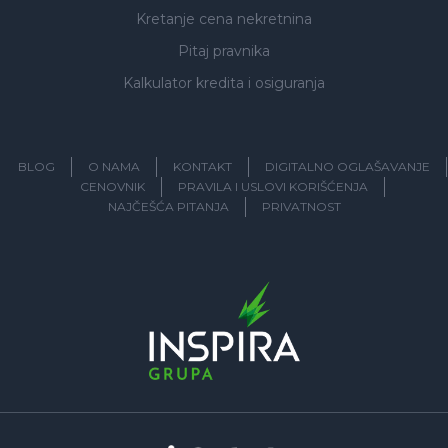
Kretanje cena nekretnina
Pitaj pravnika
Kalkulator kredita i osiguranja
BLOG
O NAMA
KONTAKT
DIGITALNO OGLAŠAVANJE
CENOVNIK
PRAVILA I USLOVI KORIŠĆENJA
NAJČEŠĆA PITANJA
PRIVATNOST