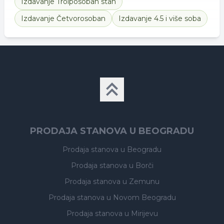
Izdavanje
Troiposoban stan
Izdavanje
Četvorosoban
Izdavanje
4.5 i više soba
PRODAJA STANOVA U BEOGRADU
Prodaja stanova
u Beogradu
Prodaja stanova
u Borči
Prodaja stanova
u Zemunu
Prodaja stanova
u Novom Beogradu
Prodaja stanova
u Mirijevu