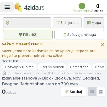
Postavi oglas
Uloguj se
Udaljenost
Mapa
3 primenjena filtera
Filteri
(
3
)
Sačuvaj pretragu
VAŽNO OBAVEŠTENJE!
Savetujemo naše korisnike da ne uplaćuju depozit pre
nego što provere nekretninu uživo!
BRZI FILTERI
Dozvoljeni ljubimci
Useljivo odmah
Namešteno
Od vlas
Naslovna
izdavanje stanova
A Blok - Blok 67a
Jednosoban stan
Izdavanje stanova A Blok - Blok 67a, Novi Beograd,
Beograd, Jednosoban stan do 300 evra
0 oglasa
0
Sortiraj
oglasa