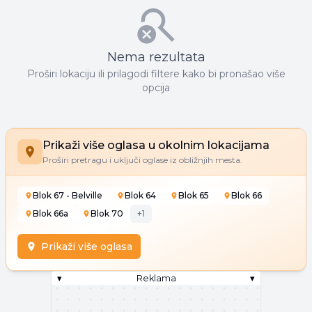
Nema rezultata
Proširi lokaciju ili prilagodi filtere kako bi pronašao više
opcija
Prikaži više oglasa u okolnim lokacijama
Proširi pretragu i uključi oglase iz obližnjih mesta.
Blok 67 - Belville
Blok 64
Blok 65
Blok 66
Blok 66a
Blok 70
+
1
Prikaži više oglasa
▾
Reklama
▾