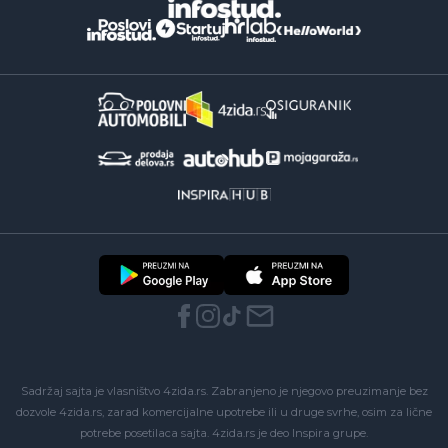
Sadržaj sajta je vlasništvo 4zida.rs. Zabranjeno je njegovo preuzimanje bez
dozvole 4zida.rs, zarad komercijalne upotrebe ili u druge svrhe, osim za lične
potrebe posetilaca sajta.
4zida.rs
je deo
Inspira grupe
.