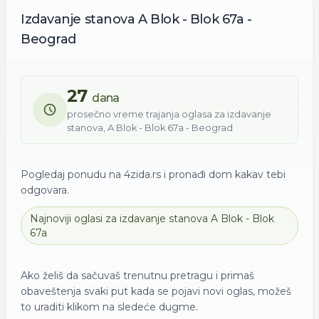
Izdavanje
stanova
A Blok - Blok 67a -
Beograd
27
dana
prosečno vreme trajanja oglasa za
izdavanje
stanova
,
A Blok - Blok 67a - Beograd
Pogledaj ponudu na 4zida.rs i pronađi dom kakav tebi
odgovara.
Najnoviji oglasi za
izdavanje
stanova
A Blok - Blok
67a
Ako želiš da sačuvaš trenutnu pretragu i primaš
obaveštenja svaki put kada se pojavi novi oglas, možeš
to uraditi klikom na sledeće dugme.