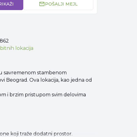
RIKAŽI
POŠALJI MEJL
 862
bitnih lokacija
m² u savremenom stambenom
ovi Beograd. Ova lokacija, kao jedna od
rom i brzim pristupom svim delovima
one koji traže dodatni prostor.