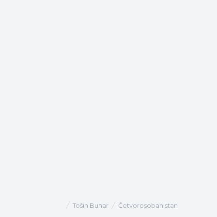
Tošin Bunar
Četvorosoban stan