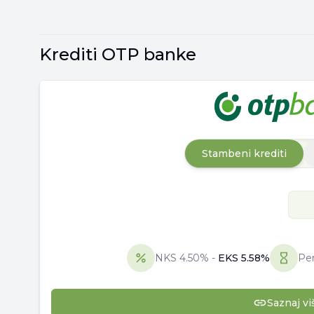
Krediti OTP banke
Stambeni krediti
NKS
4.50
% -
EKS
5.58
%
Per
Saznaj vi