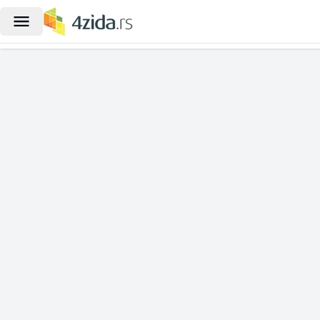
|
Četvorosoban stan na prodaju, Toš