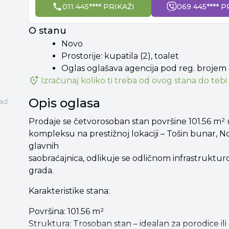
011 445**** PRIKAŽI
069 445**** P
O stanu
Novo
Prostorije: kupatila (2), toalet
Oglas oglašava agencija pod reg. brojem
Izračunaj koliko ti treba od
ovog stana
do tebi 
Opis oglasa
rad
Prodaje se četvorosoban stan površine 101.56 
kompleksu na prestižnoj lokaciji – Tošin bunar, N
glavnih
saobraćajnica, odlikuje se odličnom infrastruktu
grada.
Karakteristike stana:
Površina: 101.56 m²
Struktura: Trosoban stan – idealan za porodice ili 