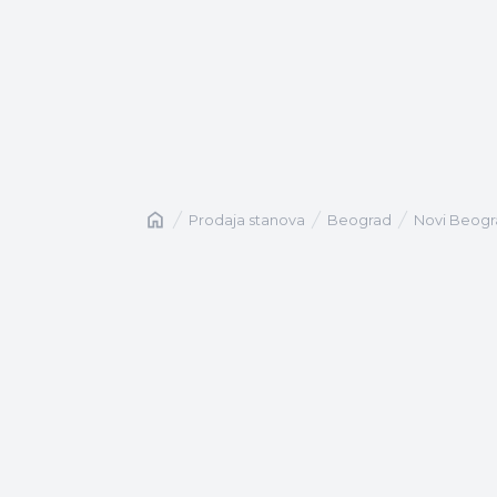
Naslovna
prodaja stanova
Beograd
Novi Beog