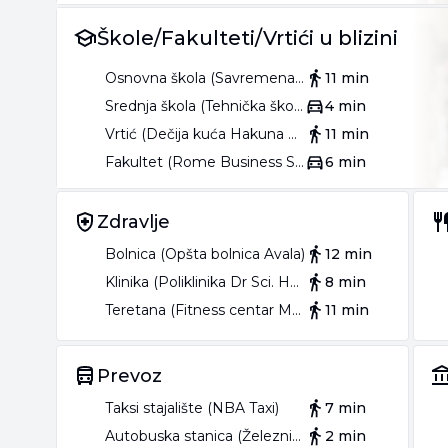
Škole/Fakulteti/Vrtići u blizini
Osnovna škola (Savremena osnovna škola)
11 min
Srednja škola (Tehnička škola Novi Beograd)
4 min
Vrtić (Dečija kuća Hakuna Matata)
11 min
Fakultet (Rome Business School)
6 min
Zdravlje
Bolnica (Opšta bolnica Avala)
12 min
Klinika (Poliklinika Dr Sci. Hadžagić)
8 min
Teretana (Fitness centar Maximus Fitness)
11 min
Prevoz
Taksi stajalište (NBA Taxi)
7 min
Autobuska stanica (Železnička Stanica Tošin Bunar)
2 min