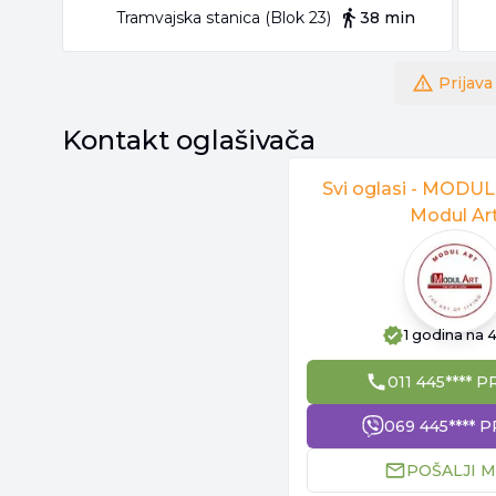
Tramvajska stanica (Blok 23)
38 min
Prijava
Kontakt oglašivača
Svi oglasi -
MODUL
Modul Ar
1 godina
na 4
011 445**** P
069 445**** P
POŠALJI M