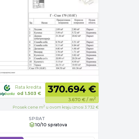
370.694 €
Rata kredita
od
1.503 €
2
3.670 €
/ m
2
Prosek cene m
u ovom kraju iznosi
3.732 €
SPRAT
10/10 spratova