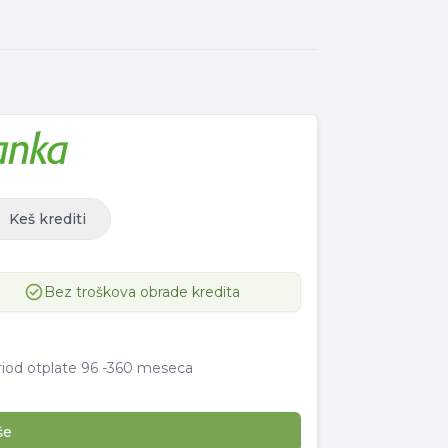
Keš krediti
Bez troškova obrade kredita
iod otplate
96
-
360 meseca
še