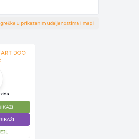
 greške u prikazanim udaljenostima i mapi
 ART DOO
t
zida
RIKAŽI
RIKAŽI
EJL