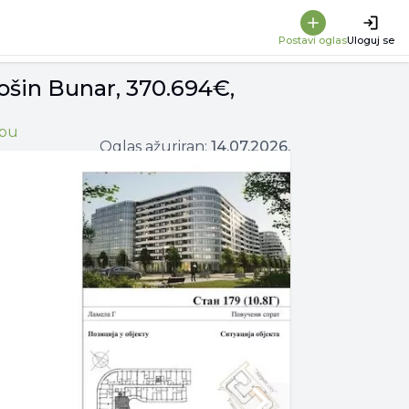
Postavi oglas
Uloguj se
ošin Bunar, 370.694€,
apu
Oglas ažuriran:
14.07.2026.
Next slide