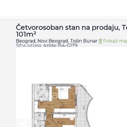
in Bunar, 370.694€, 101m²
Četvorosoban stan na prodaju, T
101m²
Beograd, Novi Beograd, Tošin Bunar
Prikaži m
Šifra oglasa:
4zida-
154-G179
Previous slide