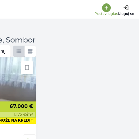
Postavi oglas
Uloguj se
je, Sombor
raj
67.000 €
1.175 €/m²
MOŽE NA KREDIT