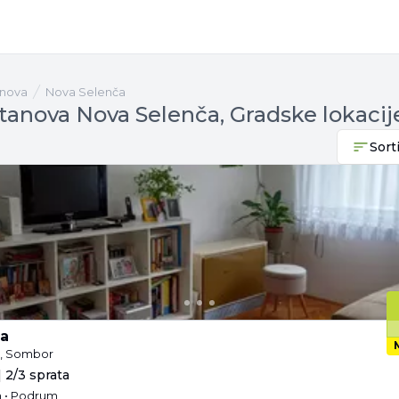
anova
Nova Selenča
tanova Nova Selenča, Gradske lokaci
Sorti
a
e, Sombor
 2/3 sprata
en • Podrum