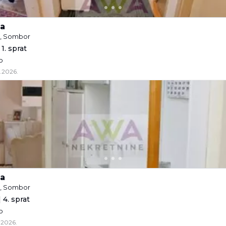
a
e, Sombor
1. sprat
o
.2026.
a
e, Sombor
 4. sprat
o
.2026.