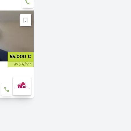
55.000 €
873 €/m²