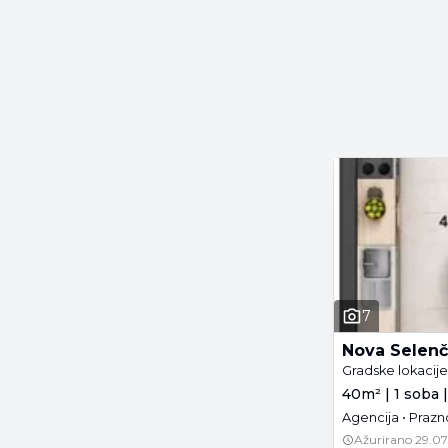
7
Nova Selenč
Gradske lokacij
40m² | 1 soba |
Agencija • Prazn
Ažurirano
29.07