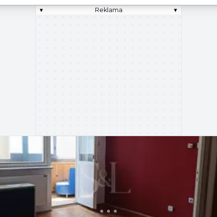
▾
Reklama
▾