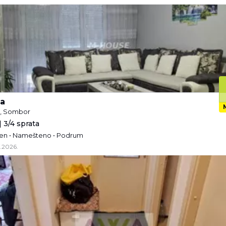
a
e, Sombor
 3/4 sprata
ižen • Namešteno • Podrum
.2026.