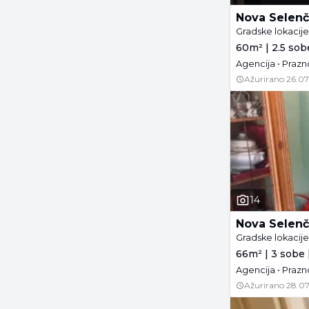
Nova Selenč
Gradske lokacij
60m² | 2.5 sobe
Agencija • Prazn
Ažurirano
26.07
14
Nova Selenč
Gradske lokacij
66m² | 3 sobe |
Agencija • Prazn
Ažurirano
28.07