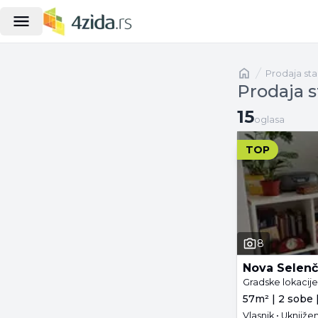
Naslovna
prodaja st
Prodaja s
15 oglasa
15
oglasa
TOP
8
Nova Selenč
Gradske lokacij
57m² | 2 sobe |
Vlasnik • Uknjiž