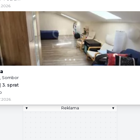
.2026.
a
e, Sombor
 3. sprat
o
.2026.
▾
Reklama
▾