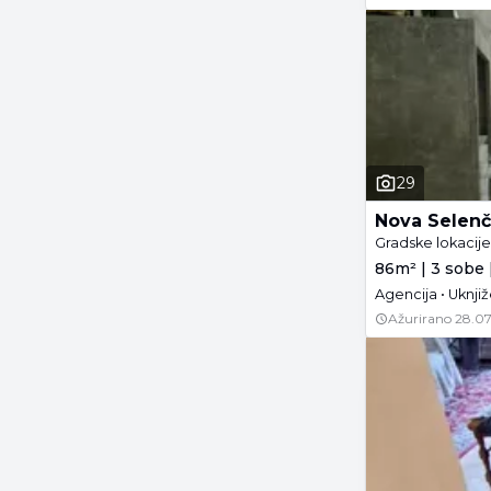
29
Nova Selenč
Gradske lokacij
86m² | 3 sobe |
Agencija • Uknj
Ažurirano
28.07