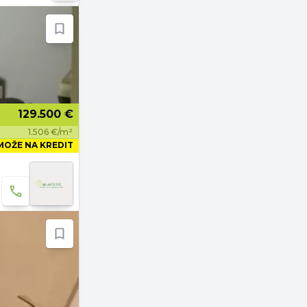
129.500 €
1.506 €/m²
MOŽE NA KREDIT