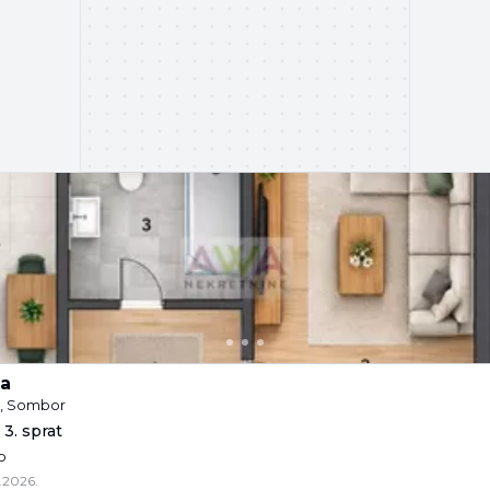
a
e, Sombor
 3. sprat
o
.2026.