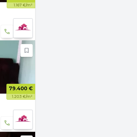
1.167 €/m²
79.400 €
1.203 €/m²