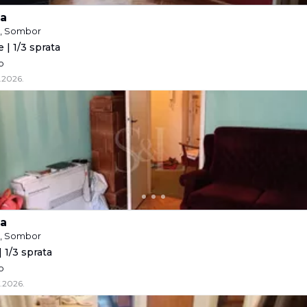
a
e, Sombor
 | 1/3 sprata
o
.2026.
a
e, Sombor
 1/3 sprata
o
.2026.