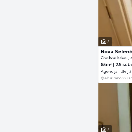
7
Nova Selenč
Gradske lokacij
65m² | 2.5 sobe
Agencija • Uknji
Ažurirano
22.07
7