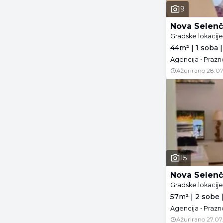
9
Nova Selenč
Gradske lokacij
44m² | 1 soba | 
Agencija • Prazn
Ažurirano
28.07
15
Nova Selenč
Gradske lokacij
57m² | 2 sobe |
Agencija • Prazn
Ažurirano
27.07