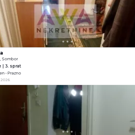
a
e, Sombor
 | 3. sprat
žen • Prazno
.2026.