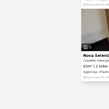
Ažurirano
01.08
13
Nova Selenč
Gradske lokacij
63m² | 2 sobe |
Agencija • Prazn
Ažurirano
30.07