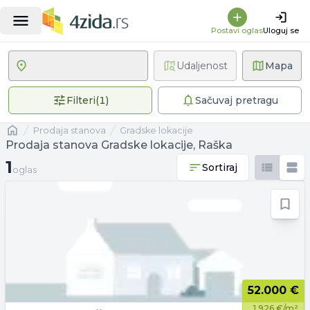
Postavi oglas
Uloguj se
Udaljenost
Mapa
1 primenjen filter
Filteri
(
1
)
Sačuvaj pretragu
Naslovna
prodaja stanova
Gradske lokacije
Prodaja stanova Gradske lokacije, Raška
1 oglas
1
Sortiraj
oglas
52.000 €
1.926 €/m²