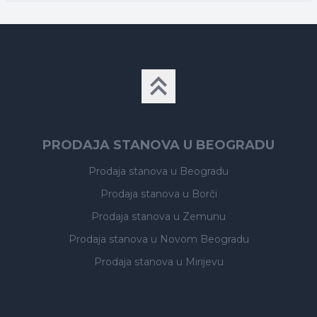
PRODAJA STANOVA U BEOGRADU
Prodaja stanova
u Beogradu
Prodaja stanova
u Borči
Prodaja stanova
u Zemunu
Prodaja stanova
u Novom Beogradu
Prodaja stanova
u Mirijevu