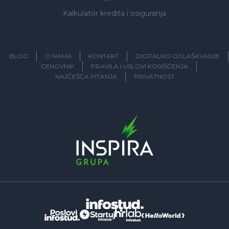
Kalkulator kredita i osiguranja
BLOG
O NAMA
KONTAKT
DIGITALNO OGLAŠAVANJE
CENOVNIK
PRAVILA I USLOVI KORIŠĆENJA
NAJČEŠĆA PITANJA
PRIVATNOST