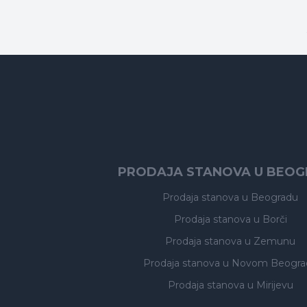
PRODAJA STANOVA U BEO
Prodaja stanova
u Beogradu
Prodaja stanova
u Borči
Prodaja stanova
u Zemunu
Prodaja stanova
u Novom Beogra
Prodaja stanova
u Mirijevu