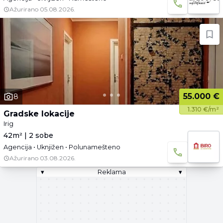
Ažurirano
05.08.2026.
55.000 €
8
1.310 €/m²
Gradske lokacije
Irig
42m² | 2 sobe
Agencija • Uknjižen • Polunamešteno
Ažurirano
03.08.2026.
▾
Reklama
▾