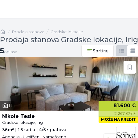
Naslovna
prodaja stanova
Gradske lokacije
Prodaja stanova Gradske lokacije, Iri
5 oglasa
5
Sortiraj
oglasa
81.600 €
11
2.267 €/m²
Nikole Tesle
MOŽE NA KREDIT
Gradske lokacije, Irig
36m² | 1.5 soba | 4/5 spratova
Agencija • Uknjižen • Namešteno