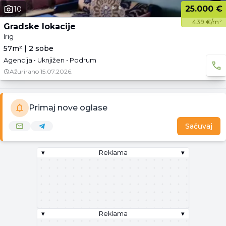
25.000 €
10
439 €/m²
Gradske lokacije
Irig
57m² | 2 sobe
Agencija • Uknjižen • Podrum
Ažurirano
15.07.2026.
Primaj nove oglase
Sačuvaj
▾
Reklama
▾
▾
Reklama
▾