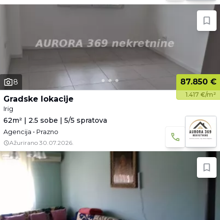
87.850 €
8
1.417 €/m²
Gradske lokacije
Irig
62m² | 2.5 sobe | 5/5 spratova
Agencija • Prazno
Ažurirano
30.07.2026.