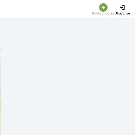
Postavi oglas
Uloguj se
g