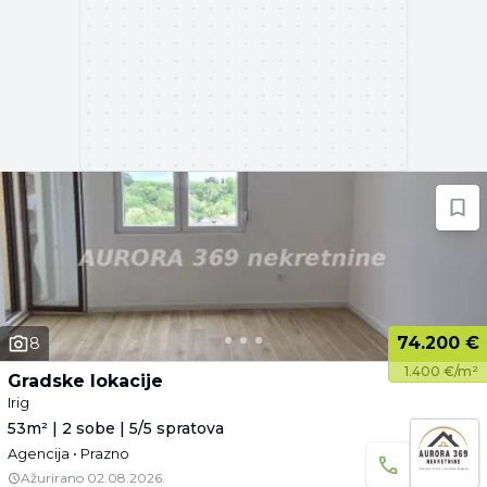
74.200 €
8
1.400 €/m²
Gradske lokacije
Irig
53m² | 2 sobe | 5/5 spratova
Agencija • Prazno
Ažurirano
02.08.2026.