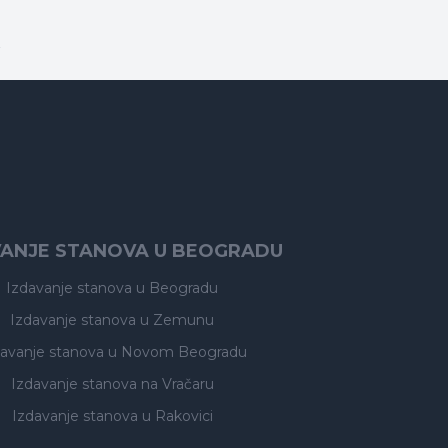
VANJE STANOVA U BEOGRADU
Izdavanje stanova
u Beogradu
Izdavanje stanova
u Zemunu
davanje stanova
u Novom Beogradu
Izdavanje stanova
na Vračaru
Izdavanje stanova
u Rakovici